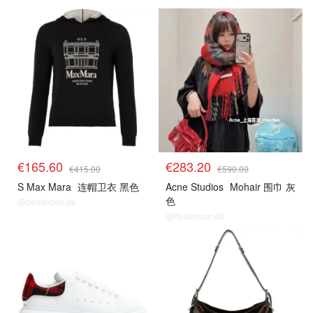
€165.60
€283.20
€415.00
€590.00
S Max Mara
连帽卫衣 黑色
Acne Studios
Mohair 围巾 灰
色
@dealmoon.de
@dealmoon.de