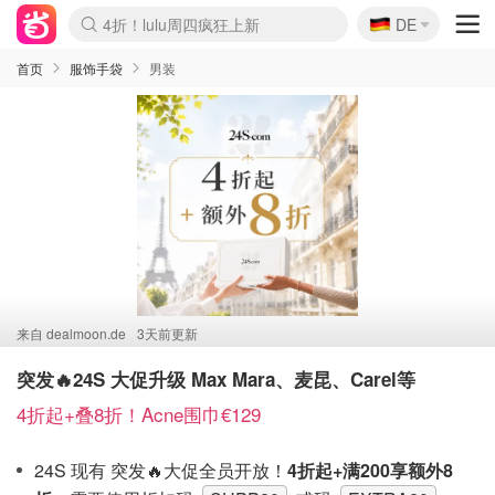
🇩🇪
4折！lulu周四疯狂上新
DE
Boticinal 夏促开抢！
还没结束！&OtherStories大促
Joybuy变相75折 随时失效
速领！Stanley独家85折
疑似霸哥！Camper额外叠85折
Zalando 奥莱闪促！每日更新
Moncler反季囤！5折起+叠9折
Coach Brooklyn仅€192
首页
服饰手袋
男装
来自
dealmoon.de
3天前更新
突发🔥24S 大促升级 Max Mara、麦昆、Carel等
4折起+叠8折！Acne围巾€129
24S 现有 突发🔥大促全员开放！
4折起+满200享额外8