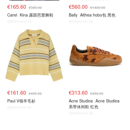
€165.60
€560.00
€345.00
€1400.00
Carel
Kina 露跟芭蕾舞鞋
Bally
Althea hobo包 黑色
@dealmoon.de
@dealmoon.de
€161.60
€313.60
€405.00
€490.00
Paul V领羊毛衫
Acne Studios
Acne Studios
系带休闲鞋 红色
@dealmoon.de
@dealmoon.de