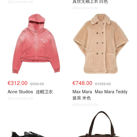
真丝无袖上衣 白色
@dealmoon.de
@dealmoon.de
€312.00
€748.00
€650.00
€1559.00
Acne Studios
连帽卫衣
Max Mara
Max Mara Teddy
披肩 米色
@dealmoon.de
@dealmoon.de