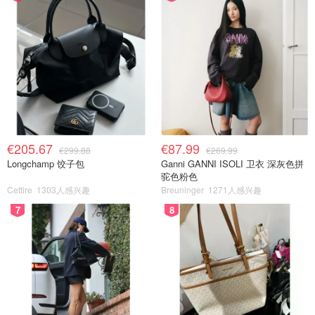
€205.67
€87.99
€299.88
€269.99
Longchamp 饺子包
Ganni GANNI ISOLI 卫衣 深灰色拼
驼色粉色
Cettire
1303人感兴趣
Breuninger
1271人感兴趣
7
8