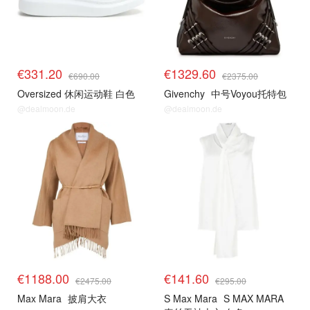
€331.20
€1329.60
€690.00
€2375.00
Oversized 休闲运动鞋 白色
Givenchy
中号Voyou托特包
@dealmoon.de
@dealmoon.de
€1188.00
€141.60
€2475.00
€295.00
Max Mara
披肩大衣
S Max Mara
S MAX MARA