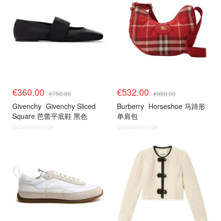
€360.00
€532.00
€750.00
€950.00
Givenchy
Givenchy Sliced
Burberry
Horseshoe 马蹄形
Square 芭蕾平底鞋 黑色
单肩包
@dealmoon.de
@dealmoon.de