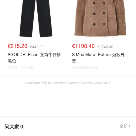
€215.20
€1198.40
€449.00
€3745.00
AGOLDE
Elson 直筒牛仔裤
S Max Mara
Futura 短款外
黑色
套
@dealmoon.de
@dealmoon.de
Dealmoon may be paid when users buy items via our links.
问大家
0
全部