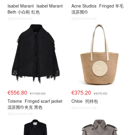
Isabel Marant
Isabel Marant
Acne Studios
Fringed 羊毛
Beth 小白鞋 红色
流苏围巾
@dealmoon.de
@dealmoon.de
€556.80
€375.20
€1160.00
€670.00
Toteme
Fringed scarf jacket
Chloe
托特包
流苏围巾夹克 黑色
@dealmoon.de
@dealmoon.de