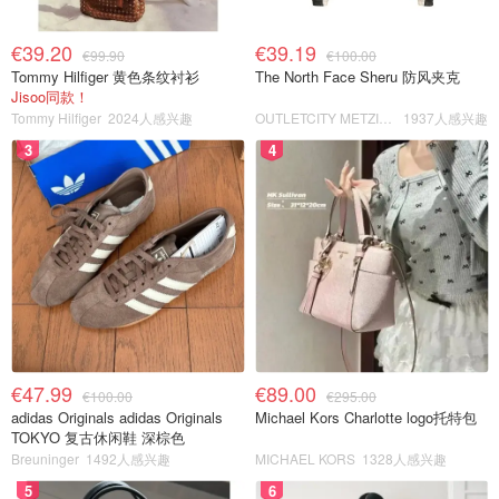
€39.20
€39.19
€99.90
€100.00
Tommy Hilfiger 黄色条纹衬衫
The North Face Sheru 防风夹克
Jisoo同款！
Tommy Hilfiger
2024人感兴趣
OUTLETCITY METZINGEN
1937人感兴趣
3
4
€47.99
€89.00
€100.00
€295.00
adidas Originals adidas Originals
Michael Kors Charlotte logo托特包
TOKYO 复古休闲鞋 深棕色
Breuninger
1492人感兴趣
MICHAEL KORS
1328人感兴趣
5
6