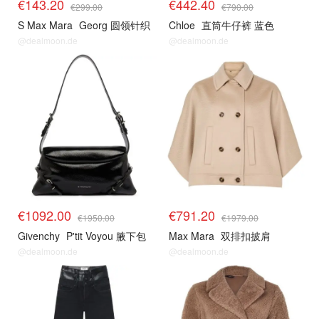
€143.20
€442.40
€299.00
€790.00
S Max Mara
Georg 圆领针织
Chloe
直筒牛仔裤 蓝色
@dealmoon.de
@dealmoon.de
€1092.00
€791.20
€1950.00
€1979.00
Givenchy
P'tit Voyou 腋下包
Max Mara
双排扣披肩
@dealmoon.de
@dealmoon.de