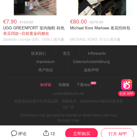
€7.90
€80.00
€129.95
€275.00
UGG GREENPORT 室内拖鞋 棕色
Michael Kors Marlowe 老花托特包
肯豆同款~目前黄金码都在
Zalando Lounge (DE)
1059人感兴趣
MICHAEL KORS
913人感兴趣
联系我们
黑五
InRewards
Impressum
Datenschutzerklärung
用户协议
版权声明
触屏版
电脑版
下载App
contact@dazhe.de
打开 APP
页面信息由用户分享或品牌、商家提供，由Dealmoon核实后发布折
扣广告
Dealmoon may get paid by brands or deals when user buy
through links
立即购买
评论
12
打开 APP