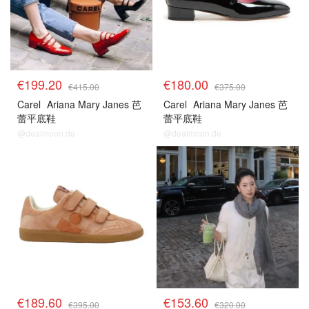
€199.20
€180.00
€415.00
€375.00
Carel
Ariana Mary Janes 芭
Carel
Ariana Mary Janes 芭
蕾平底鞋
蕾平底鞋
@dealmoon.de
@dealmoon.de
€189.60
€153.60
€395.00
€320.00