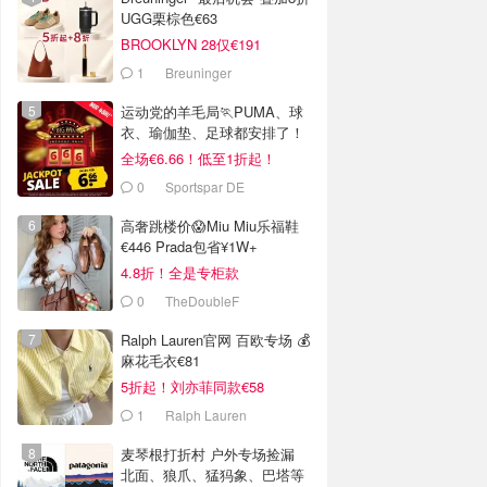
UGG栗棕色€63
BROOKLYN 28仅€191
1
Breuninger
运动党的羊毛局🏃PUMA、球
衣、瑜伽垫、足球都安排了！
全场€6.66！低至1折起！
0
Sportspar DE
高奢跳楼价😱Miu Miu乐福鞋
€446 Prada包省¥1W+
4.8折！全是专柜款
0
TheDoubleF
Ralph Lauren官网 百欧专场 💰
麻花毛衣€81
5折起！刘亦菲同款€58
1
Ralph Lauren
麦琴根打折村 户外专场捡漏
北面、狼爪、猛犸象、巴塔等