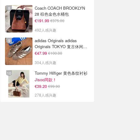
Coach COACH BROOKLYN
28 棕色金色水桶包
€191.99
€375.00
492人感兴趣
adidas Originals adidas
Originals TOKYO 复古休闲鞋
深棕色
€47.99
€100.00
304人感兴趣
Tommy Hilfiger 黄色条纹衬衫
Jisoo同款！
€39.20
€99.90
278人感兴趣