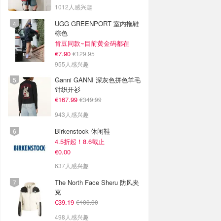
1012人感兴趣
UGG GREENPORT 室内拖鞋
棕色
肯豆同款~目前黄金码都在
€7.90
€129.95
955人感兴趣
Ganni GANNI 深灰色拼色羊毛
针织开衫
€167.99
€349.99
943人感兴趣
Birkenstock 休闲鞋
4.5折起！8.6截止
€0.00
637人感兴趣
The North Face Sheru 防风夹
克
€39.19
€100.00
498人感兴趣