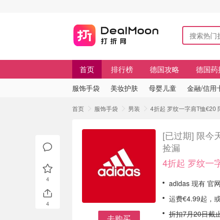
首页
排行榜
德国攻略
德国药
服饰手袋
美妆护肤
母婴儿童
金融/信用
首页
服饰手袋
男装
4折起 罗纹一字肩T恤€20 
[已过期]
限今天
捡漏
4折起 罗纹一字
4
adidas 现有 
运费€4.99起，
4
折扣7月20日截
去购买