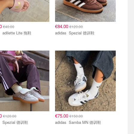
00
€84.00
€40.00
€120.00
adidas adilette Lite 拖鞋
adidas Spezial 德训鞋
00
€75.00
€120.00
€150.00
adidas Spezial 德训鞋
adidas Samba MN 德训鞋