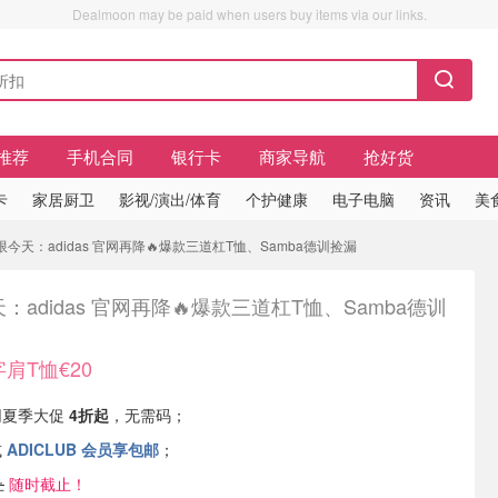
Dealmoon may be paid when users buy items via our links.
推荐
手机合同
银行卡
商家导航
抢好货
卡
家居厨卫
影视/演出/体育
个护健康
电子电脑
资讯
美
限今天：adidas 官网再降🔥爆款三道杠T恤、Samba德训捡漏
：adidas 官网再降🔥爆款三道杠T恤、Samba德训
肩T恤€20
官网夏季大促
4折起
，无需码；
或
ADICLUB 会员享包邮
；
止
随时截止！