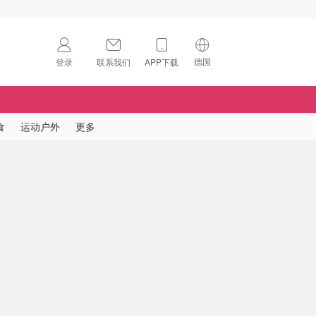
德国
登录
联系我们
APP下载
🇺🇸
美国
🇨🇳
中国
食
运动户外
更多
🇨🇦
加拿大
扫码下载 App
🇬🇧
英国
Download on the
App Store
🇩🇪
德国
Download the
Android App
🇫🇷
法国
🇮🇹
意大利
🇦🇺
澳洲