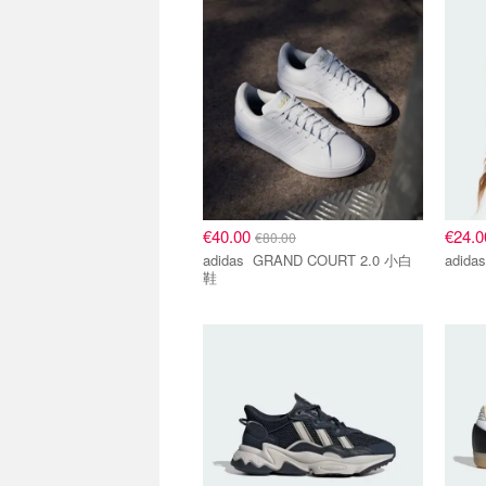
€40.00
€24.
€80.00
adidas GRAND COURT 2.0 小白
鞋