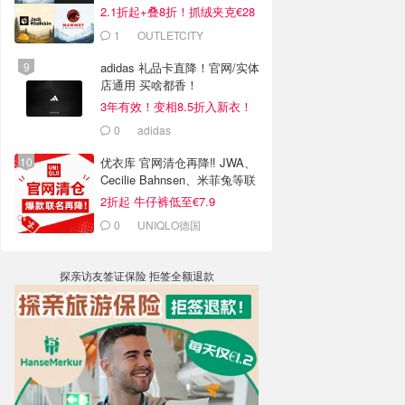
2.1折起+叠8折！抓绒夹克€28
1
OUTLETCITY
METZINGEN
adidas 礼品卡直降！官网/实体
店通用 买啥都香！
3年有效！变相8.5折入新衣！
0
adidas
优衣库 官网清仓再降‼️ JWA、
Cecilie Bahnsen、米菲兔等联
名
2折起 牛仔裤低至€7.9
0
UNIQLO德国
探亲访友签证保险 拒签全额退款