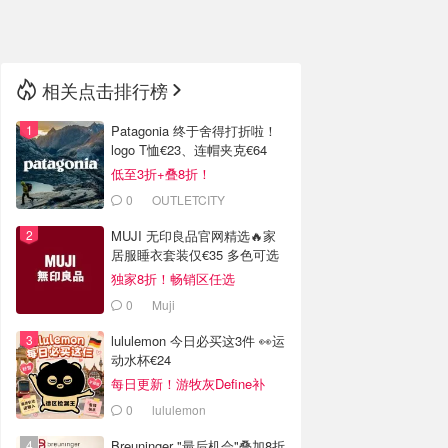
🇳🇿
新西兰
相关点击排行榜
Patagonia 终于舍得打折啦！
logo T恤€23、连帽夹克€64
低至3折+叠8折！
0
OUTLETCITY
METZINGEN
MUJI 无印良品官网精选🔥家
居服睡衣套装仅€35 多色可选
独家8折！畅销区任选
0
Muji
lululemon 今日必买这3件 👀运
动水杯€24
每日更新！游牧灰Define补
货！
0
lululemon
Breuninger "最后机会"叠加8折