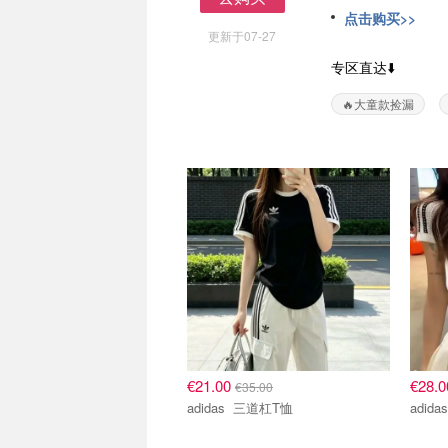
去购买
点击购买>>
更新于07-27
专区直达⬇️
🔥大童款捡漏
€21.00
€28.
€35.00
adidas 三道杠T恤