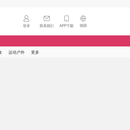
德国
登录
联系我们
APP下载
🇺🇸
美国
🇨🇳
中国
食
运动户外
更多
🇨🇦
加拿大
扫码下载 App
🇬🇧
英国
Download on the
App Store
🇩🇪
德国
Download the
Android App
🇫🇷
法国
🇮🇹
意大利
🇦🇺
澳洲