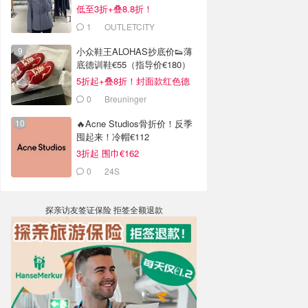
低至3折+叠8.8折！
1
OUTLETCITY
METZINGEN
小众鞋王ALOHAS抄底价👟薄
底德训鞋€55（指导价€180）
5折起+叠8折！封面款红色德
训鞋€63
0
Breuninger
🔥Acne Studios骨折价！反季
囤起来！冷帽€112
3折起 围巾€162
0
24S
探亲访友签证保险 拒签全额退款