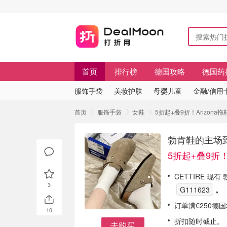
首页
排行榜
德国攻略
德国药
服饰手袋
美妆护肤
母婴儿童
金融/信用
首页
服饰手袋
女鞋
5折起+叠9折！Arizona
勃肯鞋的主场到
5折起+叠9折！A
CETTIRE 现有
3
G111623
。
订单满€250德
10
折扣随时截止。
去购买