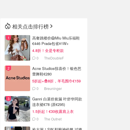
🇳🇿
新西兰
相关点击排行榜
高奢跳楼价😱Miu Miu乐福鞋
€446 Prada包省¥1W+
4.8折！全是专柜款
0
TheDoubleF
Acne Studios惊喜价！银色芭
蕾舞鞋€280
5折起+叠8折，羊毛围巾€159
0
Breuninger
Ganni 白菜价捡漏 叶舒华同款
连衣裙€78 (原€295)
1.5折起！€30收露肩上衣
0
The Outnet
捡大漏！SW 鞋靴神价🤎 过膝