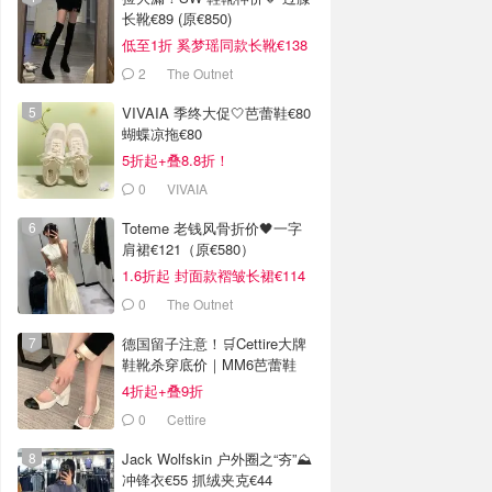
长靴€89 (原€850)
低至1折 奚梦瑶同款长靴€138
2
The Outnet
VIVAIA 季终大促🤍芭蕾鞋€80
蝴蝶凉拖€80
5折起+叠8.8折！
0
VIVAIA
Toteme 老钱风骨折价🖤一字
肩裙€121（原€580）
1.6折起 封面款褶皱长裙€114
0
The Outnet
德国留子注意！🛒Cettire大牌
鞋靴杀穿底价｜MM6芭蕾鞋
€132
4折起+叠9折
0
Cettire
Jack Wolfskin 户外圈之“夯”⛰️
冲锋衣€55 抓绒夹克€44