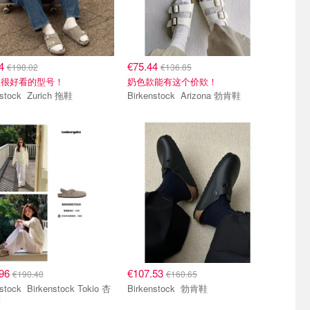
24
€75.44
€198.02
€136.85
但很好看的型号！
奶色款能有这个价欸！
Birkenstock Zurich 拖鞋
Birkenstock Arizona 勃肯鞋
.96
€107.53
€190.40
€160.65
kenstock Tokio 杏
Birkenstock 勃肯鞋
鞋