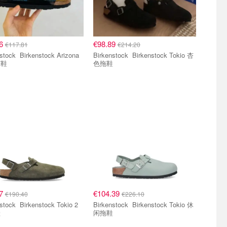
06
€98.89
€117.81
€214.20
kenstock Arizona
Birkenstock Birkenstock Tokio 杏
凉鞋
色拖鞋
07
€104.39
€190.40
€226.10
kenstock Tokio 2
Birkenstock Birkenstock Tokio 休
鞋
闲拖鞋