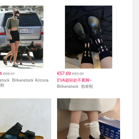
14
€57.69
€58.31
€83.30
kenstock Arizona
EVA超轻款不累脚~
拖鞋
Birkenstock 勃肯鞋