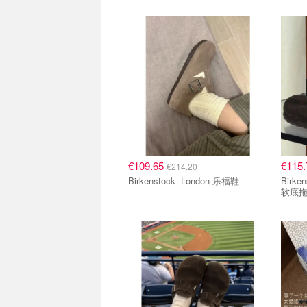
€109.65
€115
€214.20
Birkenstock London 乐福鞋
Birkenstock Bir
软底