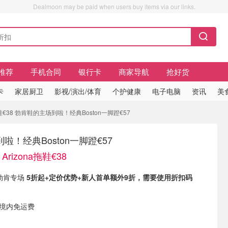
Dealmoon may be paid when users buy items via our links.
推荐
手机合同
银行卡
商家导航
抢好货
卡
家居厨卫
影视/演出/体育
个护健康
电子电脑
资讯
美
拖鞋€38 勃肯鞋的主场到啦！经典Boston一脚蹬€57
啦！经典Boston一脚蹬€57
rizona拖鞋€38
 勃肯专场
5折起
+定价优势+新人首单额外9折，需要使用折扣码
国境内免运费