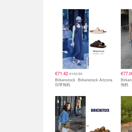
€71.42
€77.
€142.80
Birkenstock Birkenstock Arizona
Birkenstock Bir
扣带拖鞋
拖鞋