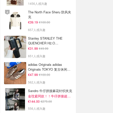
1456人感兴趣
The North Face Sheru 防风夹
克
€39.19
€100.00
657人感兴趣
Stanley STANLEY THE
QUENCHER H2.O
FLOWSTATE 保温杯 1.18L 黑
€31.99
€49.99
色
651人感兴趣
adidas Originals adidas
Originals TOKYO 复古休闲鞋
深棕色
€47.99
€100.00
562人感兴趣
Sandro 牛仔拼接麻花针织夹克
金玟庭同款！！牛仔拼接超有层次感
€144.00
€275.00
556人感兴趣