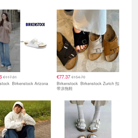
06
€77.37
€117.81
€154.70
kenstock Arizona
Birkenstock Birkenstock Zurich 扣
带凉拖鞋