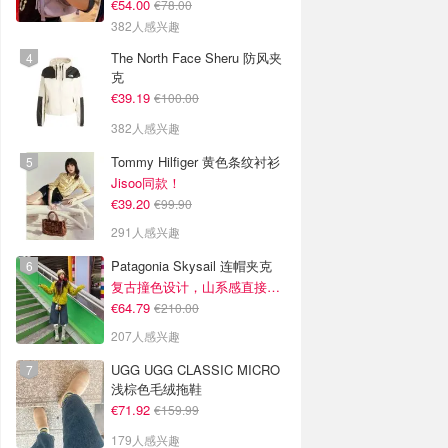
€54.00
€78.00
382人感兴趣
The North Face Sheru 防风夹
克
€39.19
€100.00
382人感兴趣
Tommy Hilfiger 黄色条纹衬衫
Jisoo同款！
€39.20
€99.90
291人感兴趣
Patagonia Skysail 连帽夹克
复古撞色设计，山系感直接拉满
€64.79
€210.00
207人感兴趣
UGG UGG CLASSIC MICRO
浅棕色毛绒拖鞋
€71.92
€159.99
179人感兴趣