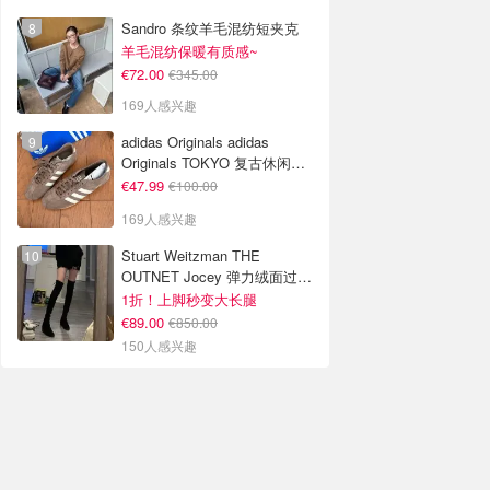
Sandro 条纹羊毛混纺短夹克
羊毛混纺保暖有质感~
€72.00
€345.00
169人感兴趣
adidas Originals adidas
Originals TOKYO 复古休闲鞋
深棕色
€47.99
€100.00
169人感兴趣
Stuart Weitzman THE
OUTNET Jocey 弹力绒面过膝
靴
1折！上脚秒变大长腿
€89.00
€850.00
150人感兴趣