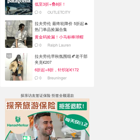
低至3折+叠8折！
0
OUTLETCITY
METZINGEN
拉夫劳伦 最终轮降价 5折起🔥
热门单品捡漏合集
黄金码捡漏！小马标棒球帽
€28
0
Ralph Lauren
拉夫劳伦早秋氛围组🍂老干部
夹克€207
6折起+8折，针织衫€172
0
Breuninger
探亲访友签证保险 拒签全额退款