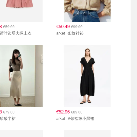
08
€50.49
€59.00
€99.00
arket 荷叶边塔夫绸上衣
arket 条纹衬衫
58
€52.96
€79.00
€89.00
arket 醋酸半裙
arket V领褶皱小黑裙