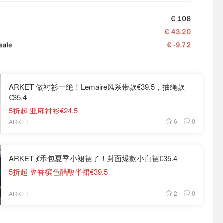
ARKET 做衬衫一绝！Lemaire风系带款€39.5，抽绳款
€35.4
5折起 亚麻衬衫€24.5
6
0
ARKET
ARKET 💃承包夏季小裙裙了！封面爆款小白裙€35.4
5折起 🥂香槟色醋酸半裙€39.5
2
0
ARKET