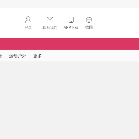
德国
登录
联系我们
APP下载
🇺🇸
美国
🇨🇳
中国
食
运动户外
更多
🇨🇦
加拿大
扫码下载 App
🇬🇧
英国
Download on the
App Store
🇩🇪
德国
Download the
Android App
🇫🇷
法国
🇮🇹
意大利
🇦🇺
澳洲