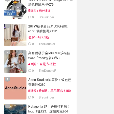
黑色抓绒马甲€79
5折起+额外8折！
0
Breuninger
26FW秋冬新品🍂UGG毛拖
€105 勃肯拖鞋€112
奢牌一律7.5折！
0
TheDoubleF
高奢跳楼价😱Miu Miu乐福鞋
€446 Prada包省¥1W+
4.8折！全是专柜款
0
TheDoubleF
Acne Studios惊喜价！银色芭
蕾舞鞋€280
5折起+叠8折，羊毛围巾€159
0
Breuninger
Patagonia 终于舍得打折啦！
logo T恤€23、连帽夹克€64