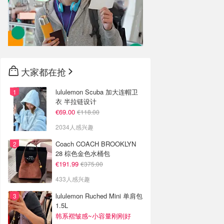
大家都在抢
lululemon Scuba 加大连帽卫
衣 半拉链设计
€69.00
€118.00
2034人感兴趣
Coach COACH BROOKLYN
28 棕色金色水桶包
€191.99
€375.00
433人感兴趣
lululemon Ruched Mini 单肩包
1.5L
韩系褶皱感~小容量刚刚好