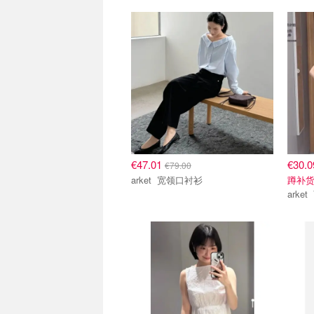
€47.01
€30.
€79.00
arket 宽领口衬衫
蹲补