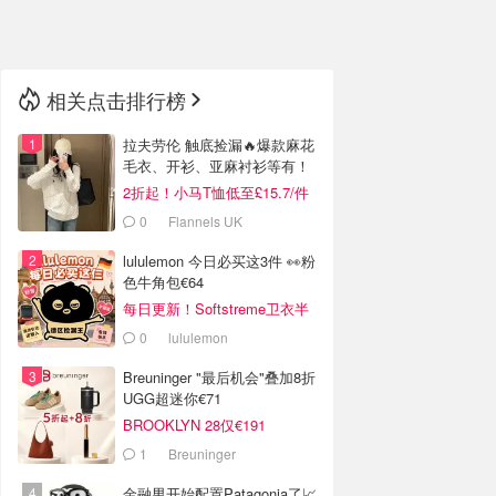
🇳🇿
新西兰
相关点击排行榜
拉夫劳伦 触底捡漏🔥爆款麻花
毛衣、开衫、亚麻衬衫等有！
2折起！小马T恤低至£15.7/件
0
Flannels UK
lululemon 今日必买这3件 👀粉
色牛角包€64
每日更新！Softstreme卫衣半
价
0
lululemon
Breuninger "最后机会"叠加8折
UGG超迷你€71
BROOKLYN 28仅€191
1
Breuninger
金融男开始配置Patagonia了📈