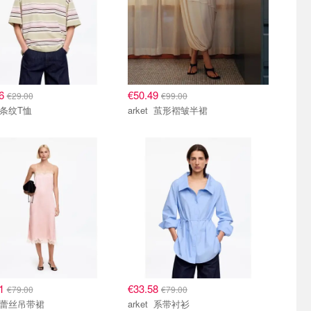
26
€50.49
€29.00
€99.00
arket 条纹T恤
arket 茧形褶皱半裙
01
€33.58
€79.00
€79.00
arket 蕾丝吊带裙
arket 系带衬衫