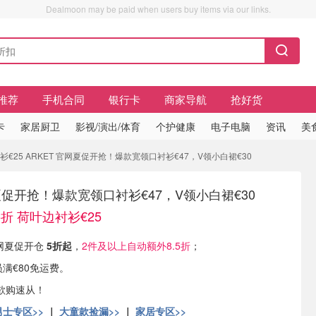
Dealmoon may be paid when users buy items via our links.
推荐
手机合同
银行卡
商家导航
抢好货
卡
家居厨卫
影视/演出/体育
个护健康
电子电脑
资讯
美
衬衫€25 ARKET 官网夏促开抢！爆款宽领口衬衫€47，V领小白裙€30
网夏促开抢！爆款宽领口衬衫€47，V领小白裙€30
5折 荷叶边衬衫€25
官网夏促开仓
5折起
，
2件及以上自动额外8.5折
；
员满€80免运费。
欲购速从！
男士专区>>
｜
大童款捡漏>>
｜
家居专区>>