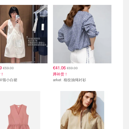
09
€41.06
€59.00
€69.00
货！
蹲补货！
arket V领小白裙
arket 格纹抽绳衬衫