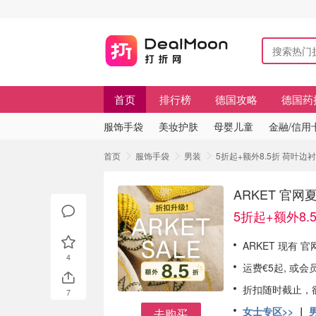
首页
排行榜
德国攻略
德国药
服饰手袋
美妆护肤
母婴儿童
金融/信用
首页
服饰手袋
男装
5折起+额外8.5折 荷叶边
ARKET 官
5折起+额外8.
ARKET 现有 
4
运费€5起, 或会
折扣随时截止，
7
女士专区>>
｜
去购买