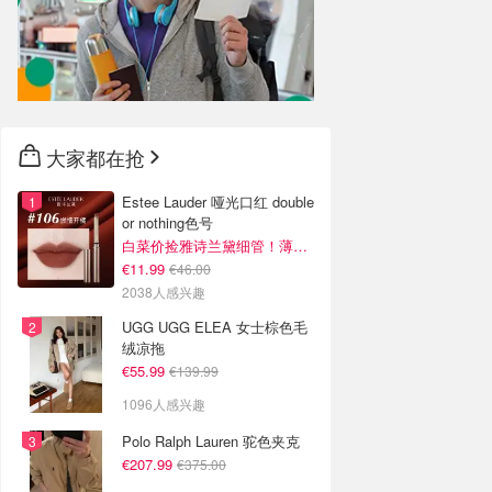
大家都在抢
Estee Lauder 哑光口红 double
or nothing色号
白菜价捡雅诗兰黛细管！薄涂没毛病
€11.99
€46.00
2038人感兴趣
UGG UGG ELEA 女士棕色毛
绒凉拖
€55.99
€139.99
1096人感兴趣
Polo Ralph Lauren 驼色夹克
€207.99
€375.00