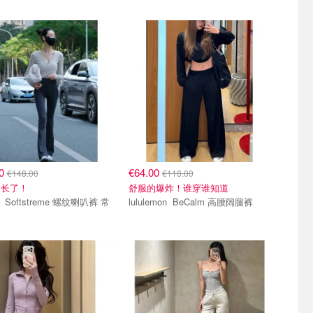
00
€64.00
€148.00
€118.00
腿长了！
舒服的爆炸！谁穿谁知道
叭裤 常
lululemon BeCalm 高腰阔腿裤