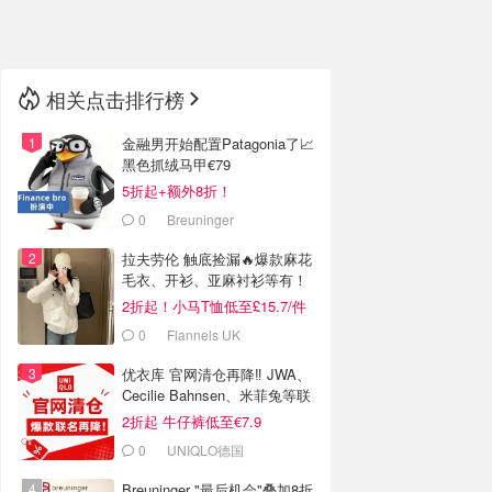
🇳🇿
新西兰
相关点击排行榜
金融男开始配置Patagonia了📈
黑色抓绒马甲€79
5折起+额外8折！
0
Breuninger
拉夫劳伦 触底捡漏🔥爆款麻花
毛衣、开衫、亚麻衬衫等有！
2折起！小马T恤低至£15.7/件
0
Flannels UK
优衣库 官网清仓再降‼️ JWA、
Cecilie Bahnsen、米菲兔等联
名
2折起 牛仔裤低至€7.9
0
UNIQLO德国
Breuninger "最后机会"叠加8折