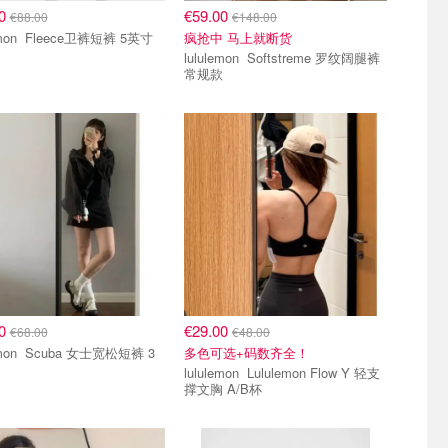
00
€59.00
€88.00
€148.00
lululemon Fleece卫裤短裤 5英寸
疯抢中 马上就断货
lululemon Softstreme 罗纹阔腿裤
常规款
00
€29.00
€68.00
€48.00
a 女士宽松短裤 3
多色可选+码数齐全！
lululemon Lululemon Flow Y 轻支
撑文胸 A/B杯