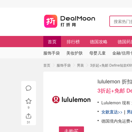
首页
排行榜
德国攻略
德国药
服饰手袋
美妆护肤
母婴儿童
金融/信用
首页
服饰手袋
男装
3折起+免邮 Define短款€6
lululemon
3折起+免邮 De
Lululemon 
9
女款直达>>
｜
男
德国境内免运费
31
去购买