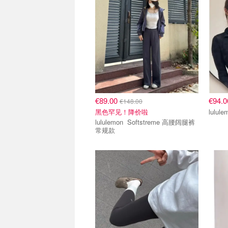
€89.00
€94.
€148.00
黑色罕见！降价啦
lululemon Softstreme 高腰阔腿裤
常规款