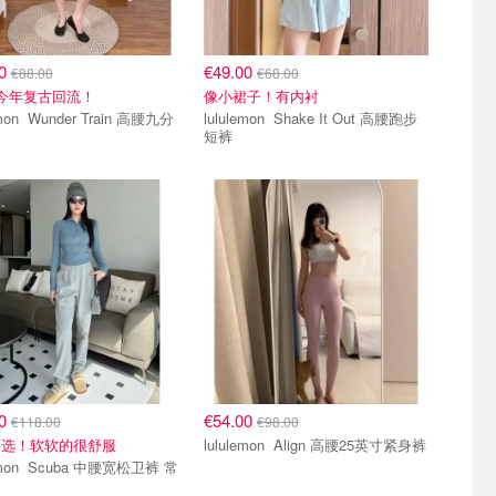
00
€49.00
€88.00
€68.00
今年复古回流！
像小裙子！有内衬
 Train 高腰九分
lululemon Shake It Out 高腰跑步
短裤
00
€54.00
€118.00
€98.00
可选！软软的很舒服
lululemon Align 高腰25英寸紧身裤
a 中腰宽松卫裤 常