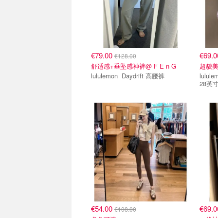
€79.00
€69.
€128.00
舒适感+垂坠感神裤@ F E n G
超貌
lululemon Daydrift 高腰裤
lululemon lululem
28英
€54.00
€69.
€108.00