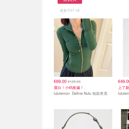
去购买
更新于07-18
€69.00
€49.
€128.00
显白！小码捡漏！
上了
lululemon Define Nulu 短款夹克