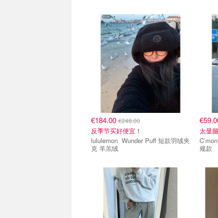
€184.00
€59.
€248.00
反季节买好便宜！
太显
lululemon Wunder Puff 短款羽绒夹
C’mon Softstreme 螺纹喇
克 羊羔绒
规款