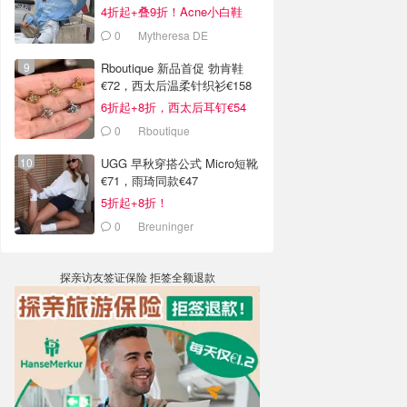
4折起+叠9折！Acne小白鞋
€264
0
Mytheresa DE
Rboutique 新品首促 勃肯鞋
€72，西太后温柔针织衫€158
6折起+8折，西太后耳钉€54
0
Rboutique
UGG 早秋穿搭公式 Micro短靴
€71，雨琦同款€47
5折起+8折！
0
Breuninger
探亲访友签证保险 拒签全额退款