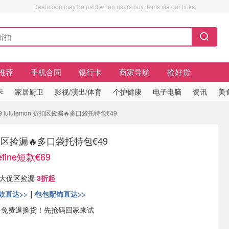
Dealmoon may be paid when users buy items via our links.
推荐
手机合同
银行卡
商家导航
抢好货
卡
家居厨卫
影视/演出/体育
个护健康
电子电脑
资讯
美
9 lululemon 折扣区捡漏🔥多口袋托特包€49
 折扣区捡漏🔥多口袋托特包€49
fine短款€69
现有 大促区捡漏
3折起
款直达>>
｜
包包配饰直达>>
+免费退换货！先抢码回家来试