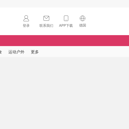
德国
登录
联系我们
APP下载
🇺🇸
美国
🇨🇳
中国
食
运动户外
更多
🇨🇦
加拿大
扫码下载 App
🇬🇧
英国
Download on the
App Store
🇩🇪
德国
Download the
Android App
🇫🇷
法国
🇮🇹
意大利
🇦🇺
澳洲