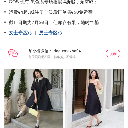
COS 现有 黑色系专场捡漏
4折起
，无需码；
运费€4起, 或注册会员后订单满€50免运费。
截止日期为7月26日；但库存有限，随时售罄！
女士专区>>
｜
男士专区>>
加小编微信：
复制
每天刷刷朋友圈，精华折扣不漏掉