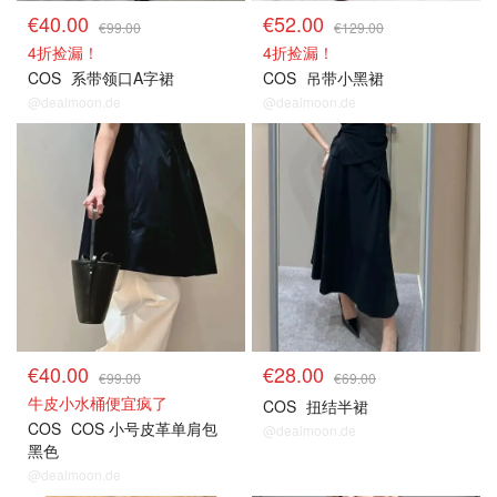
€40.00
€52.00
€99.00
€129.00
4折捡漏！
4折捡漏！
COS
系带领口A字裙
COS
吊带小黑裙
@dealmoon.de
@dealmoon.de
€40.00
€28.00
€99.00
€69.00
牛皮小水桶便宜疯了
COS
扭结半裙
COS
COS 小号皮革单肩包
@dealmoon.de
黑色
@dealmoon.de