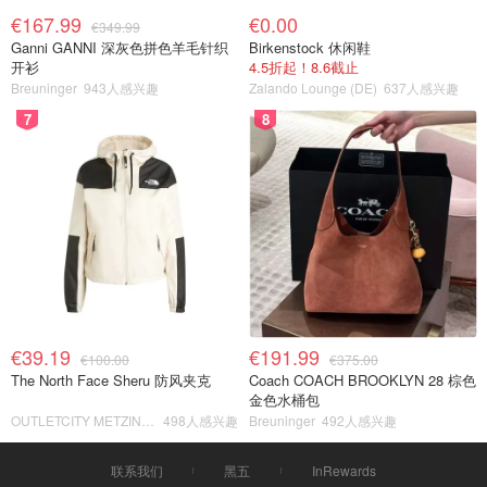
€167.99
€0.00
€349.99
Ganni GANNI 深灰色拼色羊毛针织
Birkenstock 休闲鞋
开衫
4.5折起！8.6截止
Breuninger
943人感兴趣
Zalando Lounge (DE)
637人感兴趣
7
8
€39.19
€191.99
€100.00
€375.00
The North Face Sheru 防风夹克
Coach COACH BROOKLYN 28 棕色
金色水桶包
OUTLETCITY METZINGEN
498人感兴趣
Breuninger
492人感兴趣
联系我们
黑五
InRewards