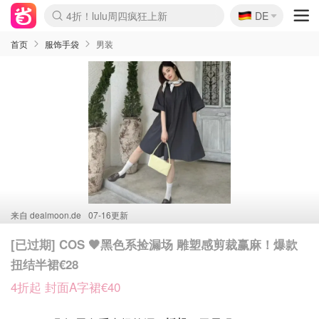
🇩🇪
4折！lulu周四疯狂上新
DE
Boticinal 夏促开抢！
还没结束！&OtherStories大促
Joybuy变相75折 随时失效
速领！Stanley独家85折
疑似霸哥！Camper额外叠85折
Zalando 奥莱闪促！每日更新
Moncler反季囤！5折起+叠9折
Coach Brooklyn仅€192
首页
服饰手袋
男装
来自
dealmoon.de
07-16更新
[已过期] COS 🖤黑色系捡漏场 雕塑感剪裁赢麻！爆款
扭结半裙€28
4折起 封面A字裙€40