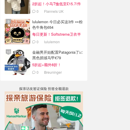
2折起！小马T恤低至£15.7/件
0
Flannels UK
lululemon 今日必买这3件 👀粉
色牛角包€64
每日更新！Softstreme卫衣半
价
0
lululemon
金融男开始配置Patagonia了📈
黑色抓绒马甲€79
5折起+额外8折！
0
Breuninger
探亲访友签证保险 拒签全额退款