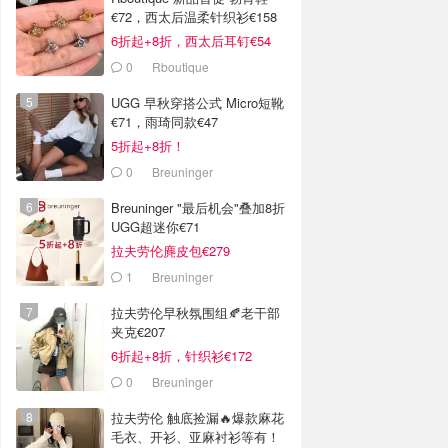
€72，西太后温柔针织衫€158
6折起+8折，西太后耳钉€54
0
Rboutique
UGG 早秋穿搭公式 Micro短靴
€71，雨琦同款€47
5折起+8折！
0
Breuninger
Breuninger "最后机会"叠加8折
UGG超迷你€71
拉夫劳伦麂皮包€279
1
Breuninger
拉夫劳伦早秋氛围组🍂老干部
夹克€207
6折起+8折，针织衫€172
0
Breuninger
拉夫劳伦 触底捡漏🔥爆款麻花
毛衣、开衫、亚麻衬衫等有！