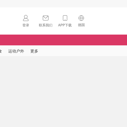
德国
登录
联系我们
APP下载
🇺🇸
美国
🇨🇳
中国
食
运动户外
更多
🇨🇦
加拿大
扫码下载 App
🇬🇧
英国
Download on the
App Store
🇩🇪
德国
Download the
Android App
🇫🇷
法国
🇮🇹
意大利
🇦🇺
澳洲