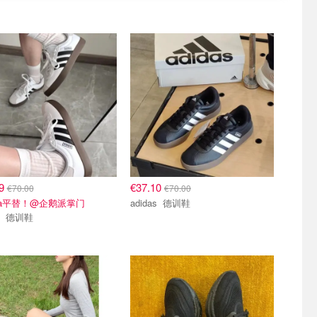
99
€37.10
€70.00
€70.00
ba平替！@企鹅派掌门
adidas 德训鞋
adidas 德训鞋