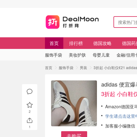
首页
排行榜
德国攻略
德国药
服饰手袋
美妆护肤
母婴儿童
金融/信用
首页
服饰手袋
男装
3折起 小白鞋仅€21 ad
adidas 
3折起 小白鞋仅
Amazon德国亚马
2
学生请点击这里申请
加客服小编微信
1
去购买