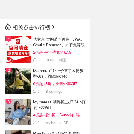
🇳🇿
新西兰
相关点击排行榜
优衣库 官网清仓再降‼️ JWA、
Cecilie Bahnsen、米菲兔等联
名
2折起 牛仔裤低至€7.9
0
UNIQLO德国
Mammut户外神价来了🔥徒步
鞋€63，羽绒服€140
6折起+8折，换季外套€57
0
Breuninger
Mytheresa 潮牌折上折💥Alo打
底上衣€61
4折起+叠9折！Acne小白鞋
€264
0
Mytheresa DE
Rboutique 新品首促 勃肯鞋