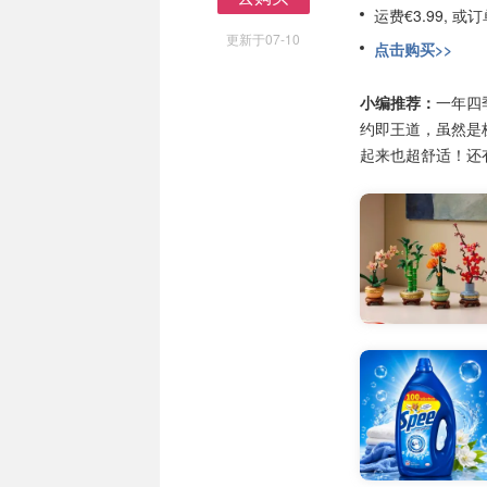
运费€3.99, 
去购买
更新于07-10
点击购买>>
小编推荐：
一年四
约即王道，虽然是
起来也超舒适！还