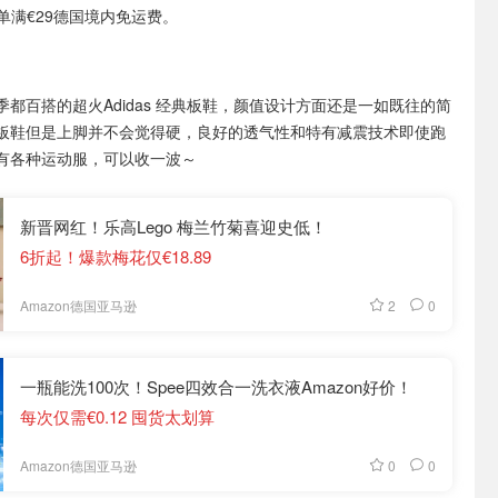
或订单满€29德国境内免运费。
季都百搭的超火Adidas 经典板鞋，颜值设计方面还是一如既往的简
板鞋但是上脚并不会觉得硬，良好的透气性和特有减震技术即使跑
有各种运动服，可以收一波～
新晋网红！乐高Lego 梅兰竹菊喜迎史低！
6折起！爆款梅花仅€18.89
2
0
Amazon德国亚马逊
一瓶能洗100次！Spee四效合一洗衣液Amazon好价！
每次仅需€0.12 囤货太划算
0
0
Amazon德国亚马逊