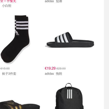
好全！手慢无
adidas 短裤
adidas 小白鞋
9
€19.29
€15.00
€28.00
adidas 袜子3件套
adidas 拖鞋