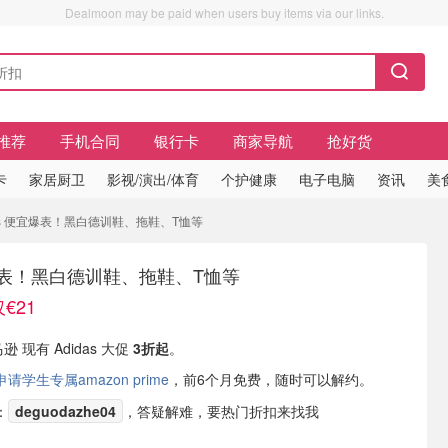
Dealmoon may be paid when users buy items via our links.
推荐
手机合同
银行卡
商家导航
抢好货
卡
家居厨卫
影视/演出/体育
个护健康
电子电脑
资讯
美
idas 便宜爆表！黑白德训鞋、拖鞋、T恤等
便宜爆表！黑白德训鞋、拖鞋、T恤等
€21
逊 现有 Adidas 大促
3折起
。
学生专属amazon prime
，前6个月免费，随时可以解约。
：
deguodazhe04
，答疑解难，要热门折扣来找我