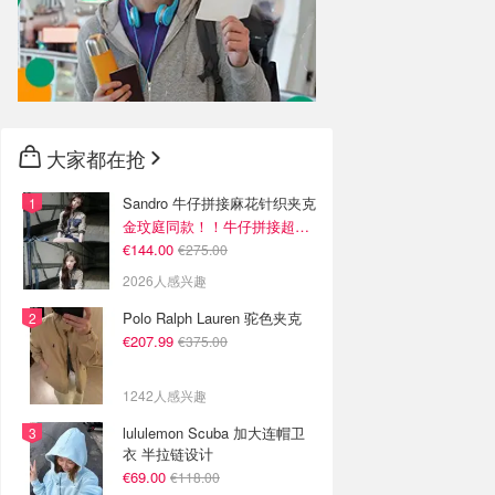
大家都在抢
Sandro 牛仔拼接麻花针织夹克
金玟庭同款！！牛仔拼接超有层次感
€144.00
€275.00
2026人感兴趣
Polo Ralph Lauren 驼色夹克
€207.99
€375.00
1242人感兴趣
lululemon Scuba 加大连帽卫
衣 半拉链设计
€69.00
€118.00