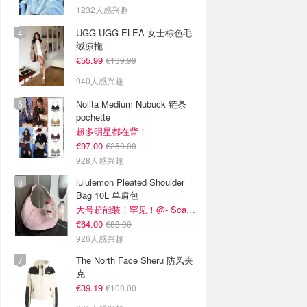
1232人感兴趣
UGG UGG ELEA 女士棕色毛
绒凉拖
€55.99
€139.99
940人感兴趣
Nolita Medium Nubuck 链条
pochette
超多明星都在背！
€97.00
€250.00
928人感兴趣
lululemon Pleated Shoulder
Bag 10L 单肩包
大号超能装！罕见！@- Scarlett
€64.00
€88.00
926人感兴趣
The North Face Sheru 防风夹
克
€39.19
€100.00