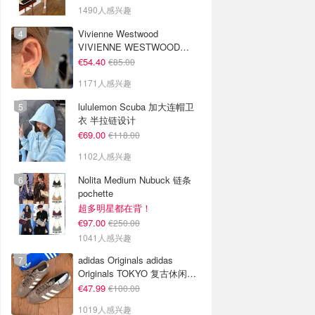
1490人感兴趣
Vivienne Westwood
VIVIENNE WESTWOOD
Nano Solitaire 耳环
€54.40
€85.00
1171人感兴趣
lululemon Scuba 加大连帽卫
衣 半拉链设计
€69.00
€118.00
1102人感兴趣
Nolita Medium Nubuck 链条
pochette
超多明星都在背！
€97.00
€250.00
1041人感兴趣
adidas Originals adidas
Originals TOKYO 复古休闲鞋
深棕色
€47.99
€100.00
1019人感兴趣