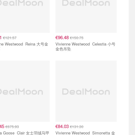
81
€96.48
€121.57
€150.75
 Westwood Reina 大号金
Vivienne Westwood Celestia 小号
环
金色吊坠
.45
€84.03
€675.93
€131.30
se Clair 女士羽绒马甲
Vivienne Westwood Simonetta 金