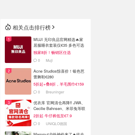
🇳🇿
新西兰
相关点击排行榜
MUJI 无印良品官网精选🔥家
居服睡衣套装仅€35 多色可选
独家8折！畅销区任选
0
Muji
Acne Studios惊喜价！银色芭
蕾舞鞋€280
5折起+叠8折，羊毛围巾€159
0
Breuninger
优衣库 官网清仓再降‼️ JWA、
Cecilie Bahnsen、米菲兔等联
名
2折起 牛仔裤低至€7.9
0
UNIQLO德国
Mammut户外神价来了🔥徒步