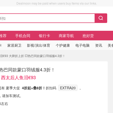
Dealmoon may be paid when users buy items via our links.
推荐
手机合同
银行卡
商家导航
抢好货
卡
家居厨卫
影视/演出/体育
个护健康
电子电脑
资讯
美
€93 大牌折上折 💥热巴同款蒙口羽绒服4.3折！
热巴同款蒙口羽绒服4.3折！
！西太后人鱼泪€93
ion 现有 夏季大促
4折起+叠8折！
折扣码
EXTRA20
。
，请加车测试。
5左右