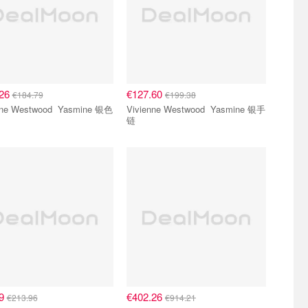
.26
€127.60
€184.79
€199.38
 Westwood Yasmine 银色
Vivienne Westwood Yasmine 银手
链
59
€402.26
€213.96
€914.21