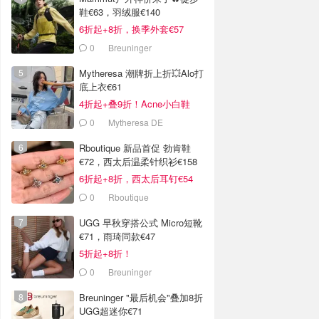
鞋€63，羽绒服€140
6折起+8折，换季外套€57
0
Breuninger
Mytheresa 潮牌折上折💥Alo打
底上衣€61
4折起+叠9折！Acne小白鞋
€264
0
Mytheresa DE
Rboutique 新品首促 勃肯鞋
€72，西太后温柔针织衫€158
6折起+8折，西太后耳钉€54
0
Rboutique
UGG 早秋穿搭公式 Micro短靴
€71，雨琦同款€47
5折起+8折！
0
Breuninger
Breuninger "最后机会"叠加8折
UGG超迷你€71