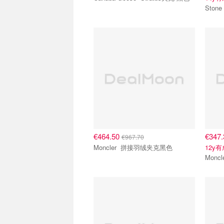
€464.50
€347
€967.70
Moncler 拼接羽绒夹克黑色
12y