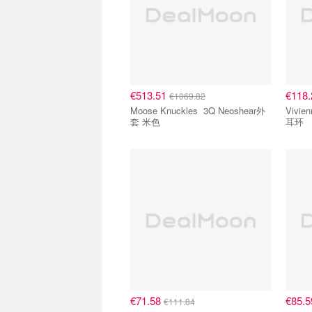
€513.51
€118
€1069.82
Moose Knuckles 3Q Neoshear外
Vivienne
套 米色
耳环
€71.58
€85.
€111.84