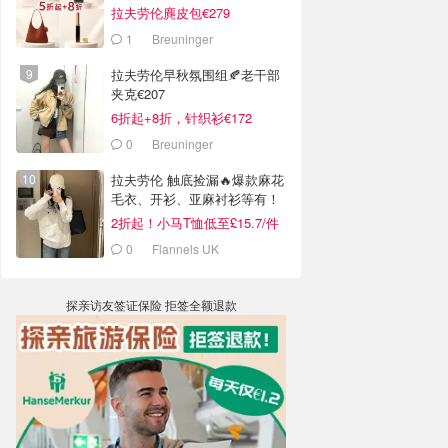
拉夫劳伦麂皮包€279
1
Breuninger
拉夫劳伦早秋氛围组🍂老干部
夹克€207
6折起+8折，针织衫€172
0
Breuninger
拉夫劳伦 触底捡漏🔥爆款麻花
毛衣、开衫、亚麻衬衫等有！
2折起！小马T恤低至£15.7/件
0
Flannels UK
探亲访友签证保险 拒签全额退款