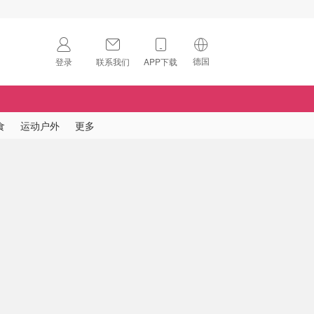
德国
登录
联系我们
APP下载
🇺🇸
美国
🇨🇳
中国
食
运动户外
更多
🇨🇦
加拿大
扫码下载 App
🇬🇧
英国
Download on the
App Store
🇩🇪
德国
Download the
Android App
🇫🇷
法国
🇮🇹
意大利
🇦🇺
澳洲