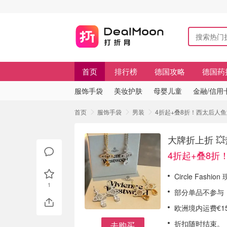
首页
排行榜
德国攻略
德国药
服饰手袋
美妆护肤
母婴儿童
金融/信用
首页
服饰手袋
男装
4折起+叠8折！西太后人鱼泪
大牌折上折 
4折起+叠8折
Circle Fash
1
部分单品不参与
欧洲境内运费€1
折扣随时结束。
去购买