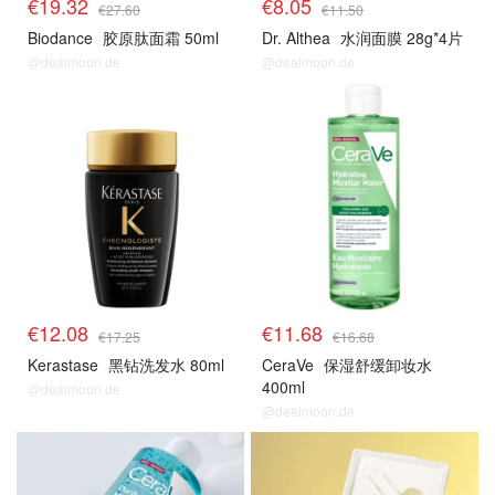
€19.32
€8.05
€27.60
€11.50
Biodance
胶原肽面霜 50ml
Dr. Althea
水润面膜 28g*4片
@dealmoon.de
@dealmoon.de
€12.08
€11.68
€17.25
€16.68
Kerastase
黑钻洗发水 80ml
CeraVe
保湿舒缓卸妆水
400ml
@dealmoon.de
@dealmoon.de