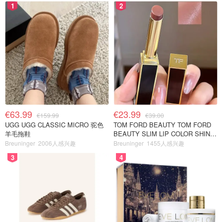
1
2
€63.99
€23.99
€159.99
€39.00
UGG UGG CLASSIC MICRO 驼色
TOM FORD BEAUTY TOM FORD
羊毛拖鞋
BEAUTY SLIM LIP COLOR SHINE
口红 open back色
Breuninger
2006人感兴趣
Breuninger
1455人感兴趣
3
4