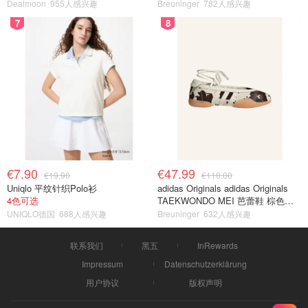
Dealmoon
955人感兴趣
Breuninger
782人感兴趣
7
8
€7.90
€47.99
€19.90
€110.00
Uniqlo 平纹针织Polo衫
adidas Originals adidas Originals
4色可选
TAEKWONDO MEI 芭蕾鞋 棕色米
色
UNIQLO德国
688人感兴趣
Breuninger
632人感兴趣
联系我们
黑五
InRewards
Impressum
Datenschutzerklärung
用户协议
版权声明