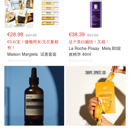
€28.98
€38.39
€41.40
€57.50
€3.6/支！慵懒周末/无尽夏都
这个美白贼快！又稳！
有！
La Roche-Posay
Mela B3双
Maison Margiela
试香套装
效精华 40ml
@dealmoon.de
@dealmoon.de