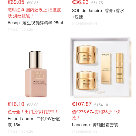
€69.05
€36.23
€90.85
€51.75
随时红点 国内还没上 细腻皮
SOL de Janeiro
香膏+香水
肤 淡纹抗皱！
+包挂
Aesop
蕴生视黄醇精华 25ml
@dealmoon.de
@dealmoon.de
€16.10
€107.87
€23.00
€154.10
色号全！出门度假好携带！
值€276.67=变相38折！快
抢！
Estee Lauder
二代DW粉底
液 15ml
Lancome
菁纯眼霜套装
@dealmoon.de
@dealmoon.de