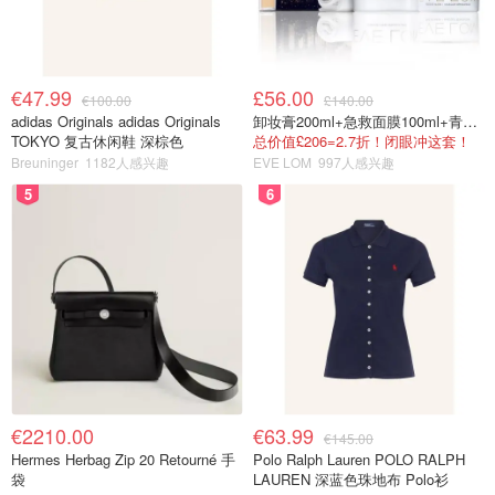
€47.99
£56.00
€100.00
£140.00
adidas Originals adidas Originals
卸妆膏200ml+急救面膜100ml+青春面霜15ml
TOKYO 复古休闲鞋 深棕色
总价值£206=2.7折！闭眼冲这套！
Breuninger
1182人感兴趣
EVE LOM
997人感兴趣
5
6
€2210.00
€63.99
€145.00
Hermes Herbag Zip 20 Retourné 手
Polo Ralph Lauren POLO RALPH
袋
LAUREN 深蓝色珠地布 Polo衫