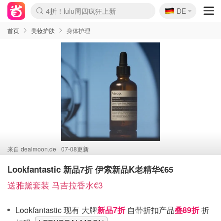
🇩🇪
4折！lulu周四疯狂上新
DE
Boticinal 夏促开抢！
还没结束！&OtherStories大促
Joybuy变相75折 随时失效
速领！Stanley独家85折
疑似霸哥！Camper额外叠85折
Zalando 奥莱闪促！每日更新
Moncler反季囤！5折起+叠9折
Coach Brooklyn仅€192
首页
美妆护肤
身体护理
来自
dealmoon.de
07-08更新
Lookfantastic 新品7折 伊索新品K老精华€65
送雅黛套装 马吉拉香水€3
Lookfantastic 现有 大牌
新品7折
自带折扣产品
叠89折
折