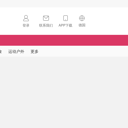
德国
登录
联系我们
APP下载
🇺🇸
美国
🇨🇳
中国
食
运动户外
更多
🇨🇦
加拿大
扫码下载 App
🇬🇧
英国
Download on the
App Store
🇩🇪
德国
Download the
Android App
🇫🇷
法国
🇮🇹
意大利
🇦🇺
澳洲