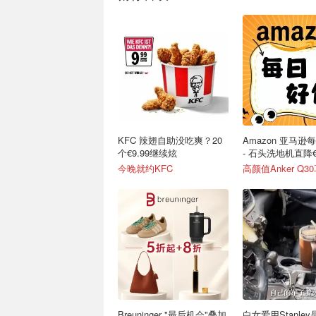
KFC 辣翅自助没吃爽？20
Amazon 亚马逊
个€9.99继续炫
- 石头洗地机直降€
今晚就约KFC
Breuninger "最后机会"叠加
白女爱用Stanle