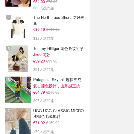
€54.00
€78.00
382人感兴趣
The North Face Sheru 防风夹
克
€39.19
€100.00
382人感兴趣
Tommy Hilfiger 黄色条纹衬衫
Jisoo同款！
€39.20
€99.90
291人感兴趣
Patagonia Skysail 连帽夹克
复古撞色设计，山系感直接拉满
€64.79
€210.00
207人感兴趣
UGG UGG CLASSIC MICRO
浅棕色毛绒拖鞋
€71.92
€159.99
179人感兴趣