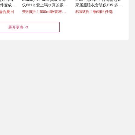
件变成顶
仅€31💧爱上喝水真的很简
家居服睡衣套装仅€35 多色
单
可选
超适合夏日
变相6折！600ml吸管杯仅€20
独家8折！畅销区任选
展开更多
Puma 短
听说你家洗衣凝珠快没了？
Galeria 突发折上折！
啡机€70
Ariel 洗衣凝珠100粒装
Chanel、Dior、Staub、黑
绷带
3.4折起！Tefal 煎锅€16.99/件
€23.7收100颗 洗一次才€0.23
4折起+叠8折 Chanel洁面罕见€43