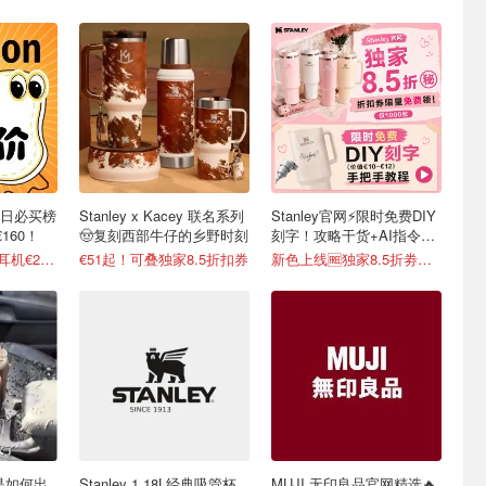
每日必买榜
Stanley x Kacey 联名系列
Stanley官网⚡️限时免费DIY
160！
🤠复刻西部牛仔的乡野时刻
刻字！攻略干货+AI指令直
接戳
高颜值Anker Q30耳机€2.87
€51起！可叠独家8.5折扣券
新色上线🆓独家8.5折劵速领
y是如何出
Stanley 1.18L经典吸管杯
MUJI 无印良品官网精选🔥