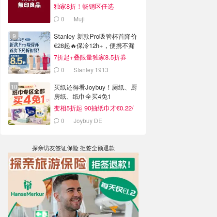
独家8折！畅销区任选
0
Muji
Stanley 新款Pro吸管杯首降价
€28起🔥保冷12h+，便携不漏
水
7折起+叠限量独家8.5折券
0
Stanley 1913
买纸还得看Joybuy！厕纸、厨
房纸、纸巾全买4免1
变相5折起 90抽纸巾才€0.22/
包
0
Joybuy DE
探亲访友签证保险 拒签全额退款