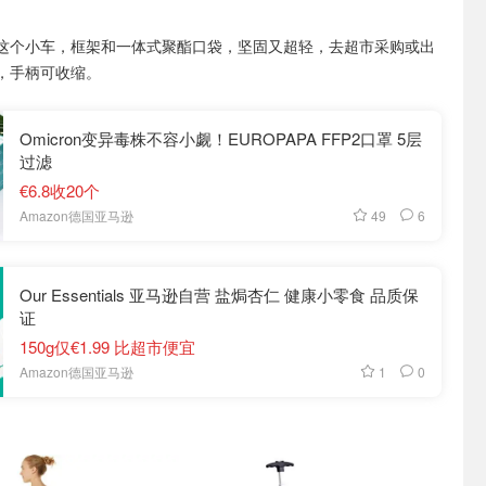
这个小车，框架和一体式聚酯口袋，坚固又超轻，去超市采购或出
，手柄可收缩。
Omicron变异毒株不容小觑！EUROPAPA FFP2口罩 5层
过滤
€6.8收20个
49
6
Amazon德国亚马逊
Our Essentials 亚马逊自营 盐焗杏仁 健康小零食 品质保
证
150g仅€1.99 比超市便宜
1
0
Amazon德国亚马逊