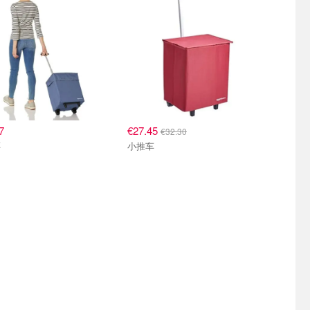
7
€27.45
€32.30
车
小推车