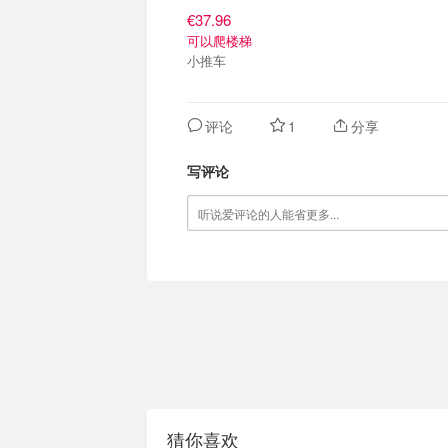
€37.96
可以爬楼梯
小推车
评论
1
分享
写评论
猜你喜欢