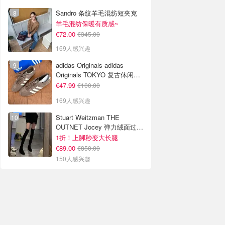
Sandro 条纹羊毛混纺短夹克
羊毛混纺保暖有质感~
€72.00
€345.00
169人感兴趣
adidas Originals adidas
Originals TOKYO 复古休闲鞋
深棕色
€47.99
€100.00
169人感兴趣
Stuart Weitzman THE
OUTNET Jocey 弹力绒面过膝
靴
1折！上脚秒变大长腿
€89.00
€850.00
150人感兴趣