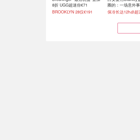
8折 UGG超迷你€71
圈的：一场意外事
级营销案例
BROOKLYN 28仅€191
保冷长达12h🧊
Stanley 新款Pro吸管杯首
Lidl 夏促限时冲！
降价 €28起🔥保冷12h+，
袖€10、飞利浦咖
便携不漏水
7折起+叠限量独家8.5折券