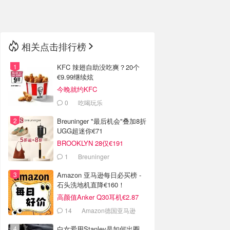
🇳🇿
新西兰
相关点击排行榜
KFC 辣翅自助没吃爽？20个
€9.99继续炫
今晚就约KFC
0
吃喝玩乐
Breuninger "最后机会"叠加8折
UGG超迷你€71
BROOKLYN 28仅€191
1
Breuninger
Amazon 亚马逊每日必买榜 -
石头洗地机直降€160！
高颜值Anker Q30耳机€2.87
14
Amazon德国亚马逊
白女爱用Stanley是如何出圈