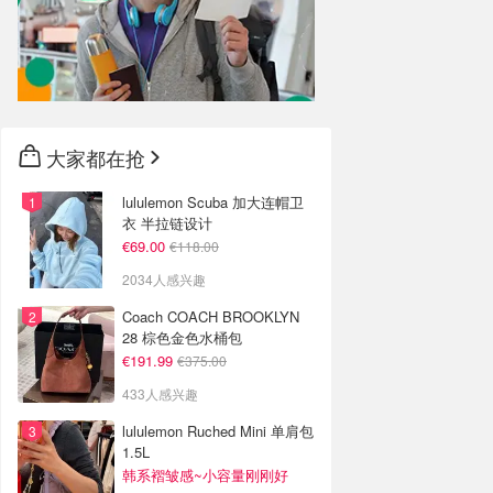
大家都在抢
lululemon Scuba 加大连帽卫
衣 半拉链设计
€69.00
€118.00
2034人感兴趣
Coach COACH BROOKLYN
28 棕色金色水桶包
€191.99
€375.00
433人感兴趣
lululemon Ruched Mini 单肩包
1.5L
韩系褶皱感~小容量刚刚好