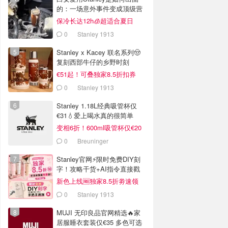
的：一场意外事件变成顶级营
销案例
保冷长达12h🧊超适合夏日
0
Stanley 1913
Stanley x Kacey 联名系列🤠
复刻西部牛仔的乡野时刻
€51起！可叠独家8.5折扣券
0
Stanley 1913
Stanley 1.18L经典吸管杯仅
€31💧爱上喝水真的很简单
变相6折！600ml吸管杯仅€20
0
Breuninger
Stanley官网⚡️限时免费DIY刻
字！攻略干货+AI指令直接戳
新色上线🆓独家8.5折劵速领
0
Stanley 1913
MUJI 无印良品官网精选🔥家
居服睡衣套装仅€35 多色可选