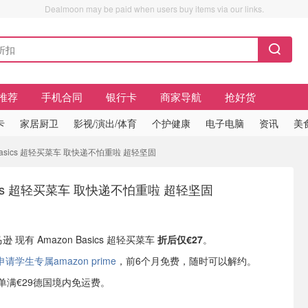
Dealmoon may be paid when users buy items via our links.
推荐
手机合同
银行卡
商家导航
抢好货
卡
家居厨卫
影视/演出/体育
个护健康
电子电脑
资讯
美
 Basics 超轻买菜车 取快递不怕重啦 超轻坚固
asics 超轻买菜车 取快递不怕重啦 超轻坚固
逊 现有 Amazon Basics 超轻买菜车
折后仅€27
。
学生专属amazon prime
，前6个月免费，随时可以解约。
或订单满€29德国境内免运费。