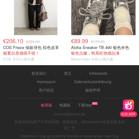
€206.10
€89.99
€229.00
€170.00
COS Frieze 保龄球包 棕色皮革
Aloha Sneaker TB.490 银色米色
能看出质感很不错！
银色点缀，韩系松弛感拉满
COS
810人感兴趣
Breuninger
648人感兴趣
联系我们
黑五
InRewards
Impressum
Datenschutzerklärung
用户协议
版权声明
触屏版
电脑版
下载App
contact@dazhe.de
打开 APP
页面信息由用户分享或品牌、商家提供，由Dealmoon核实后发布折
扣广告
Dealmoon may get paid by brands or deals when user buy