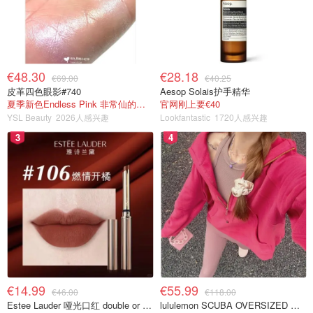
€48.30
€28.18
€69.00
€40.25
皮革四色眼影#740
Aesop Solais护手精华
夏季新色Endless Pink 非常仙的亮片盘！
官网刚上要€40
YSL Beauty
2026人感兴趣
Lookfantastic
1720人感兴趣
3
4
€14.99
€55.99
€46.00
€118.00
Estee Lauder 哑光口红 double or nothing色号
lululemon SCUBA OVERSIZED 半拉链卫衣 紫红色