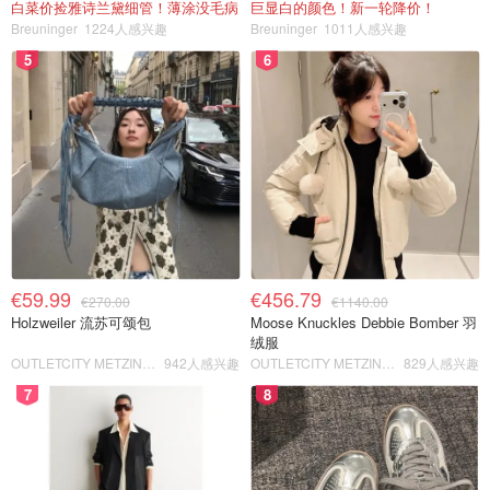
白菜价捡雅诗兰黛细管！薄涂没毛病
巨显白的颜色！新一轮降价！
Breuninger
1224人感兴趣
Breuninger
1011人感兴趣
5
6
€59.99
€456.79
€270.00
€1140.00
Holzweiler 流苏可颂包
Moose Knuckles Debbie Bomber 羽
绒服
OUTLETCITY METZINGEN
942人感兴趣
OUTLETCITY METZINGEN
829人感兴趣
7
8