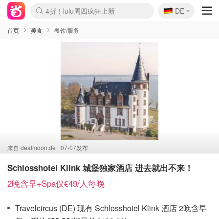
🇩🇪
4折！lulu周四疯狂上新
DE
Boticinal 夏促开抢！
还没结束！&OtherStories大促
Joybuy变相75折 随时失效
速领！Stanley独家85折
疑似霸哥！Camper额外叠85折
Zalando 奥莱闪促！每日更新
Moncler反季囤！5折起+叠9折
Coach Brooklyn仅€192
首页
美食
餐饮/服务
来自
dealmoon.de
07-07发布
Schlosshotel Klink 城堡独家酒店 进去就出不来！
2晚含早+Spa仅€49/人每晚
Travelcircus (DE) 现有 Schlosshotel Klink 酒店 2晚含早