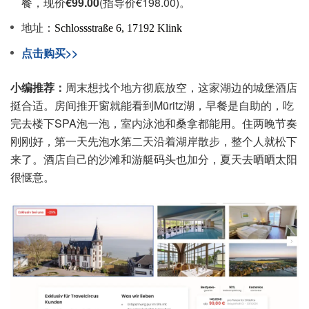
餐，现价
€99.00
(指导价€198.00)。
地址：
Schlossstraße 6
,
17192
Klink
点击购买>>
小编推荐：
周末想找个地方彻底放空，这家湖边的城堡酒店
挺合适。房间推开窗就能看到Müritz湖，早餐是自助的，吃
完去楼下SPA泡一泡，室内泳池和桑拿都能用。住两晚节奏
刚刚好，第一天先泡水第二天沿着湖岸散步，整个人就松下
来了。酒店自己的沙滩和游艇码头也加分，夏天去晒晒太阳
很惬意。