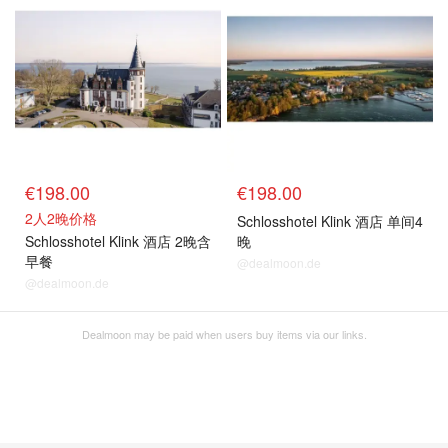
€198.00
€198.00
2人2晚价格
Schlosshotel Klink 酒店 单间4
Schlosshotel Klink 酒店 2晚含
晚
早餐
@dealmoon.de
@dealmoon.de
Dealmoon may be paid when users buy items via our links.