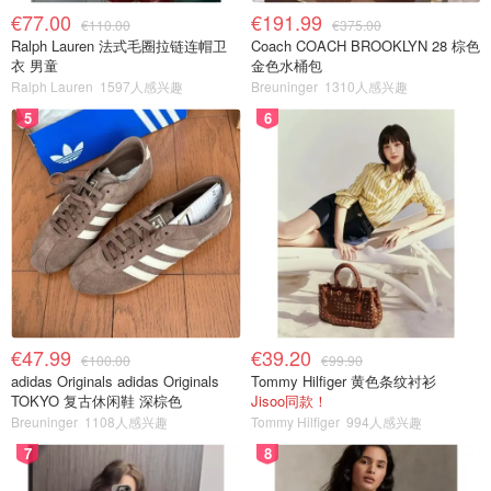
€77.00
€191.99
€110.00
€375.00
Ralph Lauren 法式毛圈拉链连帽卫
Coach COACH BROOKLYN 28 棕色
衣 男童
金色水桶包
Ralph Lauren
1597人感兴趣
Breuninger
1310人感兴趣
5
6
€47.99
€39.20
€100.00
€99.90
adidas Originals adidas Originals
Tommy Hilfiger 黄色条纹衬衫
TOKYO 复古休闲鞋 深棕色
Jisoo同款！
Breuninger
1108人感兴趣
Tommy Hilfiger
994人感兴趣
7
8