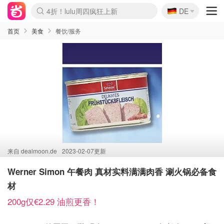
🇩🇪
4折！lulu周四疯狂上新
DE
Boticinal 夏促开抢！
还没结束！&OtherStories大促
Joybuy变相75折 随时失效
速领！Stanley独家85折
疑似霸哥！Camper额外叠85折
Zalando 奥莱闪促！每日更新
Moncler反季囤！5折起+叠9折
Coach Brooklyn仅€192
首页
美食
餐饮/服务
来自
dealmoon.de
2023-02-07更新
Werner Simon 午餐肉 真材实料满满肉香 涮火锅必备食
材
200g仅€2.29 油煎更香！