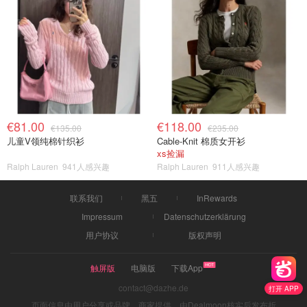
€81.00
€118.00
€135.00
€235.00
儿童V领纯棉针织衫
Cable-Knit 棉质女开衫
xs捡漏
Ralph Lauren
941人感兴趣
Ralph Lauren
911人感兴趣
联系我们
黑五
InRewards
Impressum
Datenschutzerklärung
用户协议
版权声明
触屏版
电脑版
下载App
contact@dazhe.de
打开 APP
页面信息由用户分享或品牌、商家提供，由Dealmoon核实后发布折