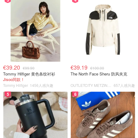
€39.20
€39.19
€99.90
€100.00
Tommy Hilfiger 黄色条纹衬衫
The North Face Sheru 防风夹克
Jisoo同款！
Tommy Hilfiger
1456人感兴趣
OUTLETCITY METZINGEN
657人感兴趣
5
6