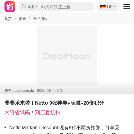
🇩🇪
4折！lulu周四疯狂上新
DE
Boticinal 夏促开抢！
还没结束！&OtherStories大促
Joybuy变相75折 随时失效
速领！Stanley独家85折
疑似霸哥！Camper额外叠85折
Zalando 奥莱闪促！每日更新
Moncler反季囤！5折起+叠9折
Coach Brooklyn仅€192
首页
美食
食品酒饮
来自
dealmoon.de
2025-08-11更新
叠叠乐来啦！Netto 9张神券+满减+20倍积分
内附省钱码！到店直接扫
Netto Marken-Discount 现有9种不同折扣券，可享受