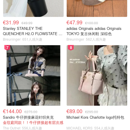
€31.99
€47.99
€49.99
€100.00
Stanley STANLEY THE
adidas Originals adidas Originals
QUENCHER H2.O FLOWSTATE 保
TOKYO 复古休闲鞋 深棕色
温杯 1.18L 黑色
Breuninger
651人感兴趣
Breuninger
562人感兴趣
7
8
€144.00
€89.00
€275.00
€295.00
Sandro 牛仔拼接麻花针织夹克
Michael Kors Charlotte logo托特包
金玟庭同款！！牛仔拼接超有层次感
The Outnet
556人感兴趣
MICHAEL KORS
554人感兴趣