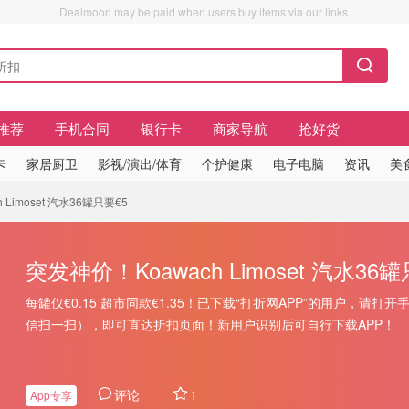
Dealmoon may be paid when users buy items via our links.
推荐
手机合同
银行卡
商家导航
抢好货
卡
家居厨卫
影视/演出/体育
个护健康
电子电脑
资讯
美
 Limoset 汽水36罐只要€5
突发神价！Koawach Limoset 汽水36
每罐仅€0.15 超市同款€1.35！已下载“打折网APP”的用户，请打
信扫一扫），即可直达折扣页面！新用户识别后可自行下载APP！
评论
1
App专享