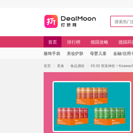
首页
排行榜
德国攻略
德国药
服饰手袋
美妆护肤
母婴儿童
金融/信用
首页
美食
食品酒饮
€5.00 突发神价！Koawach