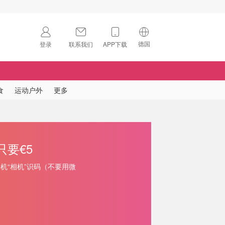
德国
登录
联系我们
APP下载
🇺🇸
美国
🇨🇳
中国
食
运动户外
更多
🇨🇦
加拿大
扫码下载 App
🇬🇧
英国
Download on the
App Store
罐只要€5
🇩🇪
德国
Download the
Android App
开手机“相机”识码（不要用微
🇫🇷
法国
🇮🇹
意大利
🇦🇺
澳洲