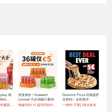
ybuy 韩
突发神价！Koawach
Domino's Pizza 经典披萨
kis
Limoset 汽水36罐只要€5
全部€5！全给我冲
部分买3免1！农心炸酱面€0.95/包
每罐仅€0.15 超市同款€1.35
一律€5 不限口味全参加