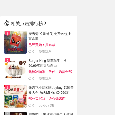
🇳🇿
新西兰
相关点击排行榜
麦当劳 X 蜘蛛侠 免费送包挂
盲盒啦！
已经开始！共10款
0
吃喝玩乐
Burger King 隐藏羊毛！🍦
€0.99实现甜品自由
焦糖冰咖啡、圣代、奶昔全部
€0.99
0
吃喝玩乐
无需飞小韩🇰🇷Joybuy 韩国美
食大全 乐天Milkis €0.99/罐
部分买3免1！农心炸酱面
€0.95/包
0
Joybuy DE
麦当劳 世界杯新品来了！德国