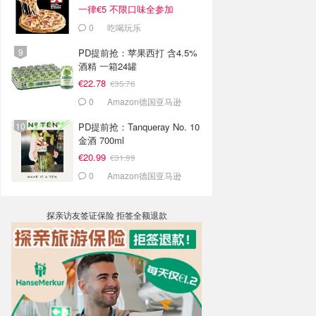
一律€5 不限口味全参加
0
吃喝玩乐
PD提前抢：苹果西打 含4.5%
酒精 一箱24罐
€22.78
€35.76
0
Amazon德国亚马逊
PD提前抢：Tanqueray No. 10
金酒 700ml
€20.99
€31.99
0
Amazon德国亚马逊
探亲访友签证保险 拒签全额退款