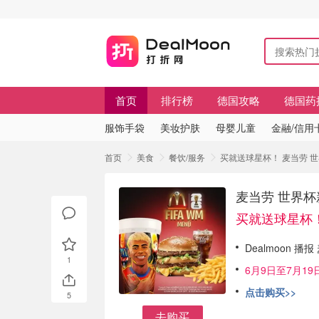
首页
排行榜
德国攻略
德国药
服饰手袋
美妆护肤
母婴儿童
金融/信用
首页
美食
餐饮/服务
买就送球星杯！ 麦当劳 
麦当劳 世界
买就送球星杯
Dealmoon 
1
6月9日至7月1
点击购买>>
5
去购买