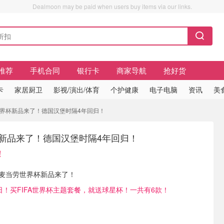
Dealmoon may be paid when users buy items via our links.
推荐
手机合同
银行卡
商家导航
抢好货
卡
家居厨卫
影视/演出/体育
个护健康
电子电脑
资讯
美
世界杯新品来了！德国汉堡时隔4年回归！
杯新品来了！德国汉堡时隔4年回归！
！
播报 麦当劳世界杯新品来了！
9日！买FIFA世界杯主题套餐，就送球星杯！一共有6款！