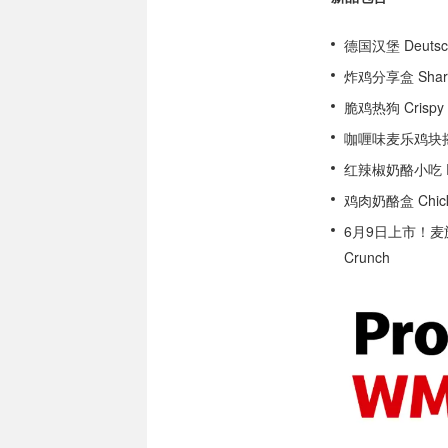
德国汉堡 Deuts
炸鸡分享盒 Shar
脆鸡热狗 Crispy 
咖喱味麦乐鸡块摇摇杯 S
红辣椒奶酪小吃 Red 
鸡肉奶酪盒 Chicke
6月9日上市！麦旋风®
Crunch