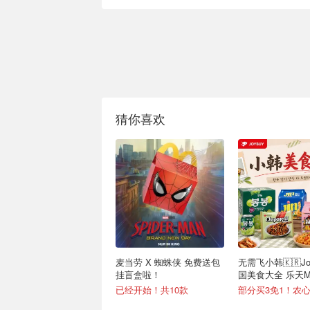
猜你喜欢
麦当劳 X 蜘蛛侠 免费送包
无需飞小韩🇰🇷Jo
挂盲盒啦！
国美食大全 乐天Mil
€0.99/罐
已经开始！共10款