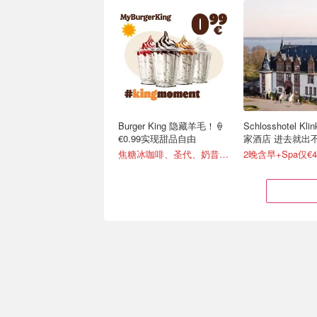
Burger King 隐藏羊毛！🍦
Schlosshotel Kl
€0.99实现甜品自由
家酒店 进去就出
焦糖冰咖啡、圣代、奶昔全部€0.99
2晚含早+Spa仅€
PD提前抢：Tanqueray No.
叠叠乐来啦！Nett