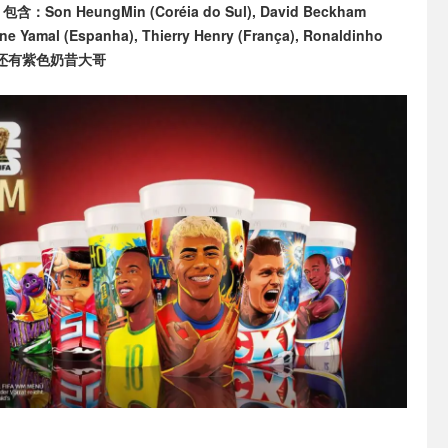
on HeungMin (Coréia do Sul), David Beckham
mine Yamal (Espanha), Thierry Henry (França), Ronaldinho
il) 还有紫色奶昔大哥