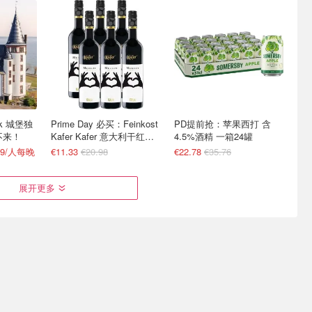
ink 城堡独
Prime Day 必买：Feinkost
PD提前抢：苹果西打 含
不来！
Kafer Kafer 意大利干红葡
4.5%酒精 一箱24罐
萄酒 0.75L
49/人每晚
€11.33
€20.98
€22.78
€35.76
展开更多
o 9张神
Nespresso 胶囊推荐 - 咖啡
大餐食材好帮手 不出门在