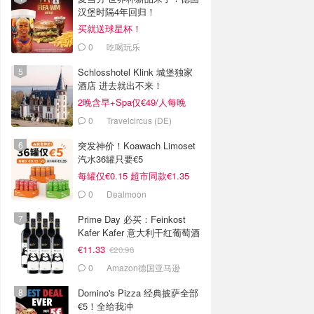
汉堡时隔4年回归！
买就送球星杯！
0
吃喝玩乐
Schlosshotel Klink 城堡独家
酒店 进去就出不来！
2晚含早+Spa仅€49/人每晚
0
Travelcircus (DE)
突发神价！Koawach Limoset
汽水36罐只要€5
每罐仅€0.15 超市同款€1.35
0
Dealmoon
Prime Day 必买：Feinkost
Kafer Kafer 意大利干红葡萄酒
0.75L
€11.33
€20.98
0
Amazon德国亚马逊
Domino's Pizza 经典披萨全部
€5！全给我冲