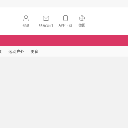
德国
登录
联系我们
APP下载
🇺🇸
美国
🇨🇳
中国
食
运动户外
更多
🇨🇦
加拿大
扫码下载 App
🇬🇧
英国
Download on the
App Store
🇩🇪
德国
Download the
Android App
🇫🇷
法国
🇮🇹
意大利
🇦🇺
澳洲