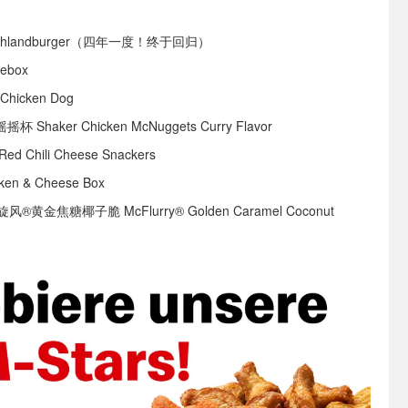
chlandburger（四年一度！终于回归）
ebox
Chicken Dog
haker Chicken McNuggets Curry Flavor
Chili Cheese Snackers
n & Cheese Box
黄金焦糖椰子脆 McFlurry® Golden Caramel Coconut