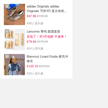
adidas Originals adidas
Originals TOKYO 复古休闲鞋
深棕色
€47.99
€100.00
898人感兴趣
Lancome 菁纯 眼霜套装
史低了！买1件包邮 不凑单！
€79.94
€175.00
864人感兴趣
Mammut Linard Guide 硬壳冲
锋衣
€123.19
€270.00
858人感兴趣