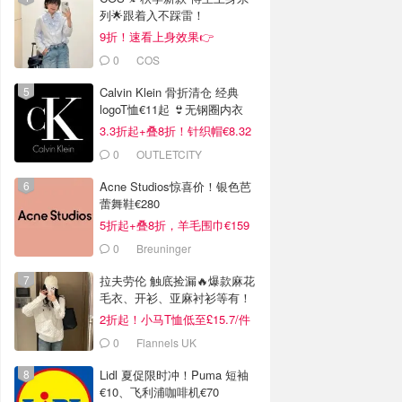
列🌟跟着入不踩雷！
9折！速看上身效果👉
0
COS
Calvin Klein 骨折清仓 经典
logoT恤€11起 👙无钢圈内衣
€9.6
3.3折起+叠8折！针织帽€8.32
0
OUTLETCITY
METZINGEN
Acne Studios惊喜价！银色芭
蕾舞鞋€280
5折起+叠8折，羊毛围巾€159
0
Breuninger
拉夫劳伦 触底捡漏🔥爆款麻花
毛衣、开衫、亚麻衬衫等有！
2折起！小马T恤低至£15.7/件
0
Flannels UK
Lidl 夏促限时冲！Puma 短袖
€10、飞利浦咖啡机€70