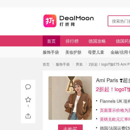
首页
排行榜
德国攻略
德国药
服饰手袋
美妆护肤
母婴儿童
金融/信用
首页
服饰手袋
男装
2折起！logoT恤£75 Am
Ami Pari
2折起！logoT
Flannels UK 
1
页面显示价格为
英镑兑欧元汇率约
德国/法国运费£5
去购买