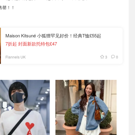
售罄！！
Maison Kitsuné 小狐狸罕见好价！经典T恤£55起
7折起 封面新款托特包£47
3
0
Flannels UK