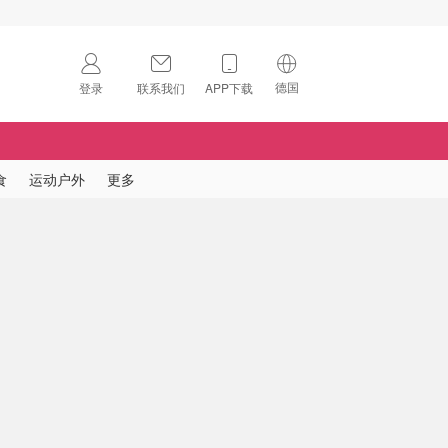
德国
登录
联系我们
APP下载
🇺🇸
美国
🇨🇳
中国
食
运动户外
更多
🇨🇦
加拿大
扫码下载 App
🇬🇧
英国
Download on the
App Store
🇩🇪
德国
Download the
Android App
🇫🇷
法国
🇮🇹
意大利
🇦🇺
澳洲