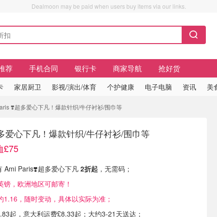
Dealmoon may be paid when users buy items via our links.
推荐
手机合同
银行卡
商家导航
抢好货
卡
家居厨卫
影视/演出/体育
个护健康
电子电脑
资讯
美
i Paris ❣️超多爱心下凡！爆款针织/牛仔衬衫/围巾等
s ❣️超多爱心下凡！爆款针织/牛仔衬衫/围巾等
恤£75
现有 Ami Paris❣️超多爱心下凡
2折起
，无需码；
英镑，欧洲地区可邮寄！
1.16，随时变动，具体以实际为准；
.83起，意大利运费£8.33起；大约3-21天送达；