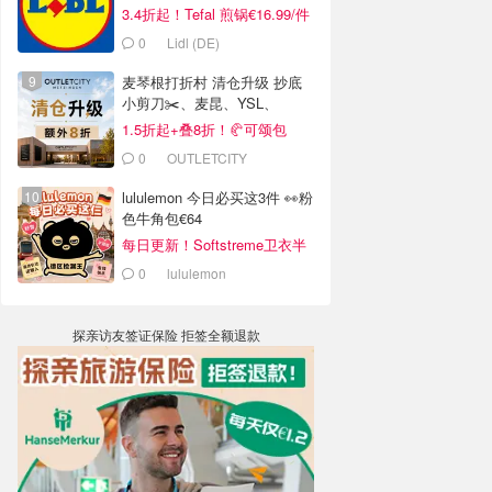
3.4折起！Tefal 煎锅€16.99/件
0
Lidl (DE)
麦琴根打折村 清仓升级 抄底
小剪刀✂️、麦昆、YSL、
Barbour等
1.5折起+叠8折！🥐可颂包
€44.79
0
OUTLETCITY
METZINGEN
lululemon 今日必买这3件 👀粉
色牛角包€64
每日更新！Softstreme卫衣半
价
0
lululemon
探亲访友签证保险 拒签全额退款