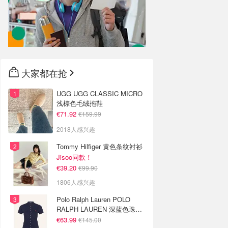
大家都在抢
UGG UGG CLASSIC MICRO
浅棕色毛绒拖鞋
€71.92
€159.99
2018人感兴趣
Tommy Hilfiger 黄色条纹衬衫
Jisoo同款！
€39.20
€99.90
1806人感兴趣
Polo Ralph Lauren POLO
RALPH LAUREN 深蓝色珠地
布 Polo衫
€63.99
€145.00