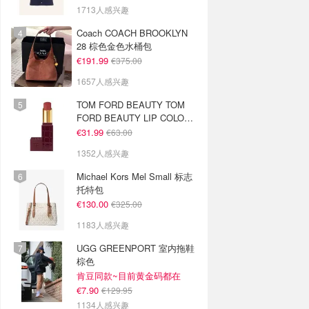
1713人感兴趣
Coach COACH BROOKLYN
28 棕色金色水桶包
€191.99
€375.00
1657人感兴趣
TOM FORD BEAUTY TOM
FORD BEAUTY LIP COLOR
SATIN MATTE 裸玫瑰口红
€31.99
€63.00
1352人感兴趣
Michael Kors Mel Small 标志
托特包
€130.00
€325.00
1183人感兴趣
UGG GREENPORT 室内拖鞋
棕色
肯豆同款~目前黄金码都在
€7.90
€129.95
1134人感兴趣