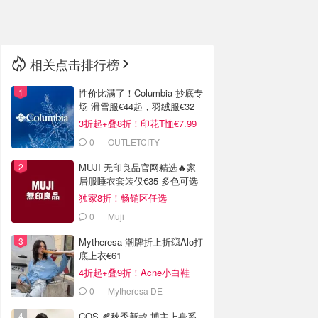
🇳🇿
新西兰
相关点击排行榜
性价比满了！Columbia 抄底专
场 滑雪服€44起，羽绒服€32
3折起+叠8折！印花T恤€7.99
0
OUTLETCITY
METZINGEN
MUJI 无印良品官网精选🔥家
居服睡衣套装仅€35 多色可选
独家8折！畅销区任选
0
Muji
Mytheresa 潮牌折上折💥Alo打
底上衣€61
4折起+叠9折！Acne小白鞋
€264
0
Mytheresa DE
COS 🍂秋季新款 博主上身系