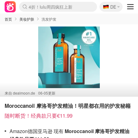
🇩🇪
4折！lulu周四疯狂上新
DE
Boticinal 夏促开抢！
还没结束！&OtherStories大促
Joybuy变相75折 随时失效
速领！Stanley独家85折
疑似霸哥！Camper额外叠85折
Zalando 奥莱闪促！每日更新
Moncler反季囤！5折起+叠9折
Coach Brooklyn仅€192
首页
美妆护肤
洗发护发
来自
dealmoon.de
06-05更新
Moroccanoil 摩洛哥护发精油！明星都在用的护发秘籍
随时断货！经典款只要€11.99
Amazon德国亚马逊 现有
Moroccanoil 摩洛哥护发精油