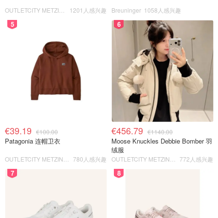
OUTLETCITY METZINGEN
1201人感兴趣
Breuninger
1058人感兴趣
5
6
€39.19
€456.79
€100.00
€1140.00
Patagonia 连帽卫衣
Moose Knuckles Debbie Bomber 羽
绒服
OUTLETCITY METZINGEN
780人感兴趣
OUTLETCITY METZINGEN
772人感兴趣
7
8