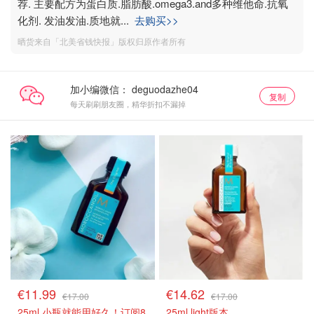
荐. 主要配方为蛋白质.脂肪酸.omega3.and多种维他命.抗氧
化剂. 发油发油.质地就
...
去购买>>
晒货来自「北美省钱快报」版权归原作者所有
加小编微信：
复制
每天刷刷朋友圈，精华折扣不漏掉
€11.99
€14.62
€17.00
€17.00
25ml 小瓶就能用好久！订阅8
25ml light版本