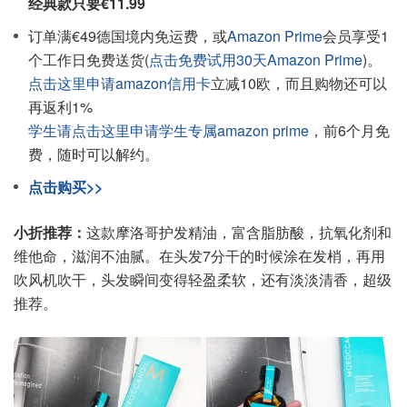
经典款只要€11.99
订单满€49德国境内免运费，或
Amazon Prime
会员享受1
个工作日免费送货(
点击免费试用30天Amazon Prime
)。
点击这里申请amazon信用卡
立减10欧，而且购物还可以
再返利1%
学生请点击这里申请学生专属amazon prime
，前6个月免
费，随时可以解约。
点击购买>>
小折推荐：
这款摩洛哥护发精油，富含脂肪酸，抗氧化剂和
维他命，滋润不油腻。在头发7分干的时候涂在发梢，再用
吹风机吹干，头发瞬间变得轻盈柔软，还有淡淡清香，超级
推荐。