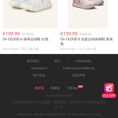
€139.99
€139.99
€160.00
€160.00
On CLOUD 6 休闲运动鞋 白色
On CLOUD 6 女款运动休闲鞋 粉灰
色
Breuninger
769人感兴趣
Breuninger
763人感兴趣
联系我们
黑五
InRewards
Impressum
Datenschutzerklärung
用户协议
版权声明
触屏版
电脑版
下载App
contact@dazhe.de
打开 APP
页面信息由用户分享或品牌、商家提供，由Dealmoon核实后发布折
扣广告
Dealmoon may get paid by brands or deals when user buy