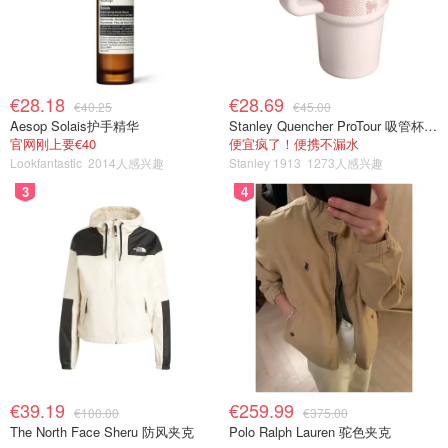
€28.18
€28.69
€40.25
€45.00
Aesop Solais护手精华
Stanley Quencher ProTour 吸管杯 0.59L
官网刚上要€40
便宜疯了！便携不漏水
Lookfantastic
2014人感兴趣
Stanley 1913
1273人感兴趣
3
4
€39.19
€259.99
€100.00
€375.00
The North Face Sheru 防风夹克
Polo Ralph Lauren 驼色夹克