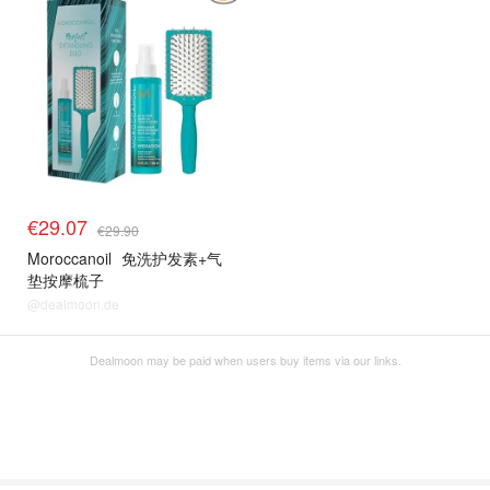
€29.07
€29.90
Moroccanoil
免洗护发素+气
垫按摩梳子
@dealmoon.de
Dealmoon may be paid when users buy items via our links.