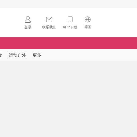
德国
登录
联系我们
APP下载
🇺🇸
美国
🇨🇳
中国
食
运动户外
更多
🇨🇦
加拿大
扫码下载 App
🇬🇧
英国
Download on the
App Store
🇩🇪
德国
Download the
Android App
🇫🇷
法国
🇮🇹
意大利
🇦🇺
澳洲