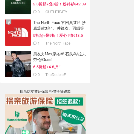
2.3折起+叠8折！粉衬衫€42.39
0
OUTLETCITY
METZINGEN
The North Face 官网奥莱区 抄
底爆款3合1、冲锋衣、羽绒等
5折起+叠9折！爱心T恤€13.5
1
The North Face
男友力Max穿搭💯 石头岛/拉夫
劳伦/Gucci
6.5折起+4.8折！
0
TheDoubleF
探亲访友签证保险 拒签全额退款