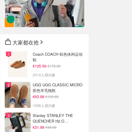
大家都在抢
Coach COACH 棕色休闲运动
鞋
€125.59
€175.00
2010人感兴趣
UGG UGG CLASSIC MICRO
驼色羊毛拖鞋
€63.99
€159.99
1096人感兴趣
Stanley STANLEY THE
QUENCHER H2.O
FLOWSTATE 保温杯 1.18L 黑
€31.99
€49.99