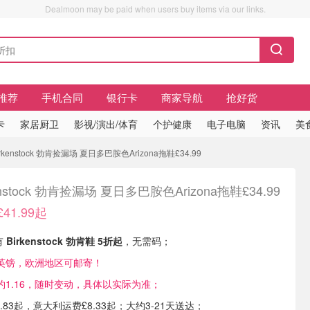
Dealmoon may be paid when users buy items via our links.
推荐
手机合同
银行卡
商家导航
抢好货
卡
家居厨卫
影视/演出/体育
个护健康
电子电脑
资讯
美
Birkenstock 勃肯捡漏场 夏日多巴胺色Arizona拖鞋£34.99
enstock 勃肯捡漏场 夏日多巴胺色Arizona拖鞋£34.99
£41.99起
现有
Birkenstock 勃肯鞋 5折起
，无需码；
英镑，欧洲地区可邮寄！
1.16，随时变动，具体以实际为准；
.83起，意大利运费£8.33起；大约3-21天送达；