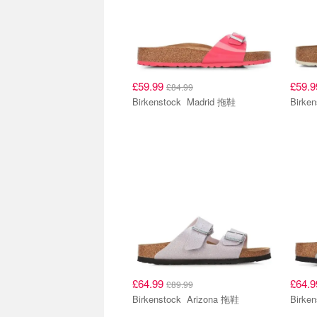
£59.99
£59.
£84.99
Birkenstock Madrid 拖鞋
£64.99
£64.
£89.99
Birkenstock Arizona 拖鞋