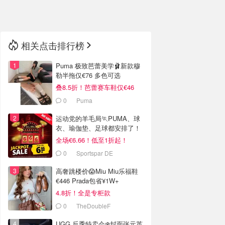
🇳🇿
新西兰
相关点击排行榜
Puma 极致芭蕾美学🩰新款穆
勒半拖仅€76 多色可选
叠8.5折！芭蕾赛车鞋仅€46
0
Puma
运动党的羊毛局🏃PUMA、球
衣、瑜伽垫、足球都安排了！
全场€6.66！低至1折起！
0
Sportspar DE
高奢跳楼价😱Miu Miu乐福鞋
€446 Prada包省¥1W+
4.8折！全是专柜款
0
TheDoubleF
UGG 反季特卖会❄️封面张元英