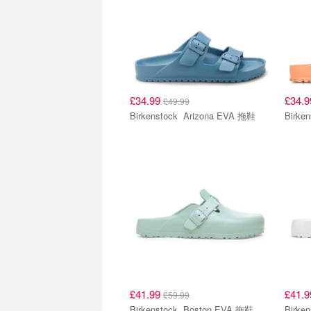
£34.99
£34.
£49.99
Birkenstock Arizona EVA 拖鞋
£41.99
£41.
£59.99
Birkenstock Boston EVA 拖鞋