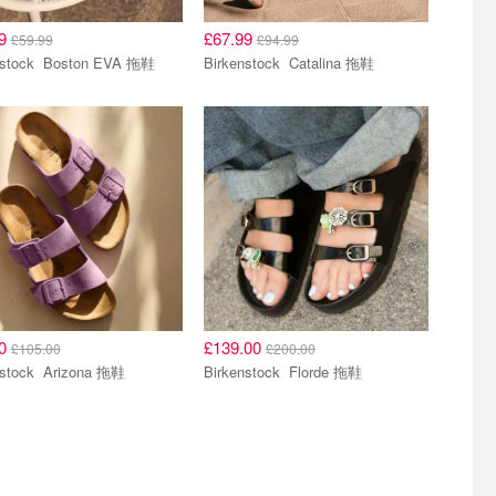
99
£67.99
£59.99
£94.99
Birkenstock Boston EVA 拖鞋
Birkenstock Catalina 拖鞋
00
£139.00
£105.00
£200.00
Birkenstock Arizona 拖鞋
Birkenstock Florde 拖鞋