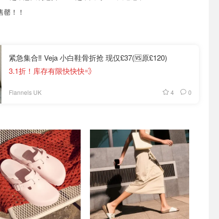
售罄！！
紧急集合‼️ Veja 小白鞋骨折抢 现仅£37(🆚原£120)
3.1折！库存有限快快快💨
4
0
Flannels UK