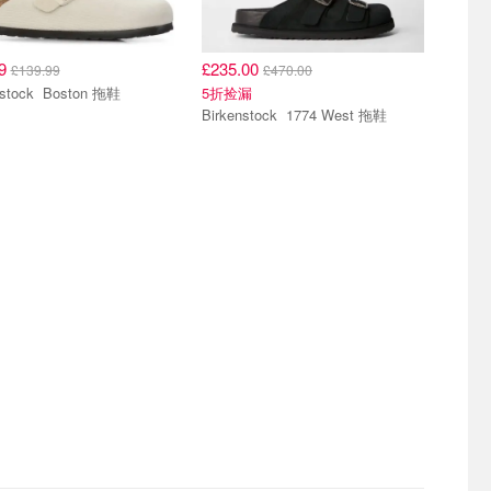
99
£235.00
£139.99
£470.00
Birkenstock Boston 拖鞋
5折捡漏
Birkenstock 1774 West 拖鞋