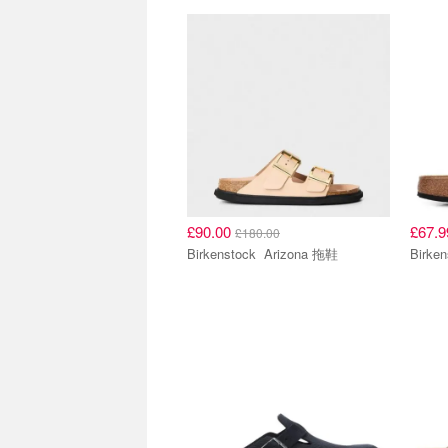
£90.00
£67.
£180.00
Birkenstock Arizona 拖鞋