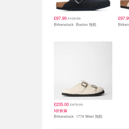
£97.99
£97.
£139.99
Birkenstock Boston 拖鞋
£235.00
£470.00
5折捡漏
Birkenstock 1774 West 拖鞋