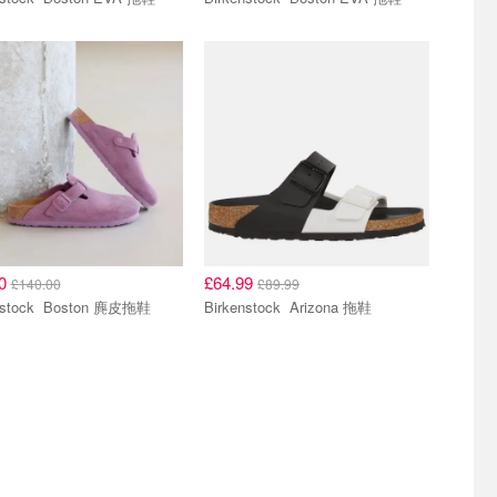
00
£64.99
£140.00
£89.99
Birkenstock Boston 麂皮拖鞋
Birkenstock Arizona 拖鞋