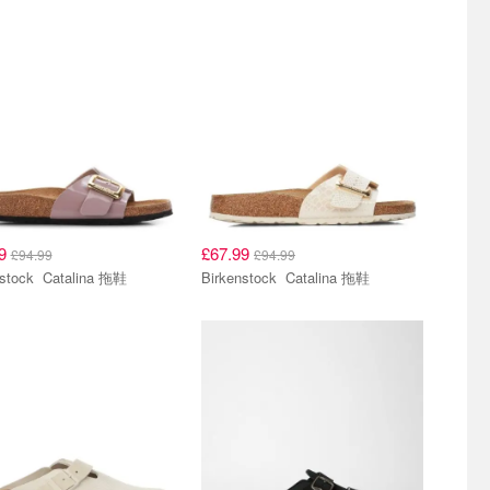
99
£67.99
£94.99
£94.99
Birkenstock Catalina 拖鞋
Birkenstock Catalina 拖鞋