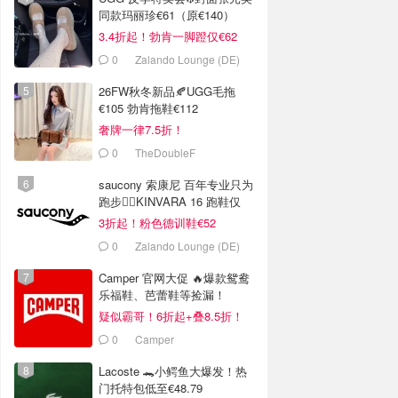
同款玛丽珍€61（原€140）
3.4折起！勃肯一脚蹬仅€62
0
Zalando Lounge (DE)
26FW秋冬新品🍂UGG毛拖
€105 勃肯拖鞋€112
奢牌一律7.5折！
0
TheDoubleF
saucony 索康尼 百年专业只为
跑步🏃‍♀️KINVARA 16 跑鞋仅
€62
3折起！粉色德训鞋€52
0
Zalando Lounge (DE)
Camper 官网大促 🔥爆款鸳鸯
乐福鞋、芭蕾鞋等捡漏！
疑似霸哥！6折起+叠8.5折！
0
Camper
Lacoste 🐊小鳄鱼大爆发！热
门托特包低至€48.79