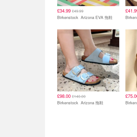
£34.99
£41.
£49.99
Birkenstock Arizona EVA 拖鞋
£98.00
£75.
£140.00
Birkenstock Arizona 拖鞋