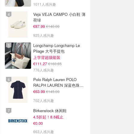
色
1011人感兴趣
Veja VEJA CAMPO 小白鞋 薄
荷绿
€87.99
€140.00
925人感兴趣
Longchamp Longchamp Le
Pliage 大号手提包
上学背超级能装
€111.27
€160.65
776人感兴趣
Polo Ralph Lauren POLO
RALPH LAUREN 深蓝色珠地
布 Polo衫
€63.99
€145.00
702人感兴趣
Birkenstock 休闲鞋
4.5折起！8.6截止
€0.00
663人感兴趣