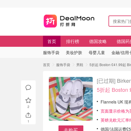
首页
排行榜
德国攻略
德国药
服饰手袋
美妆护肤
母婴儿童
金融/信用
首页
服饰手袋
男鞋
5折起 Boston £41.99起 
[已过期]
Birk
5折起 Boston 
Flannels UK 
2
页面显示价格为
英镑兑欧元汇率约
1
德国/法国运费£5
去购买