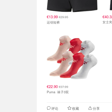
€13.99
€40.3
€29.95
女士
运动短裤
€22.90
€37.99
Puma 袜子3双
评论
收藏
分享