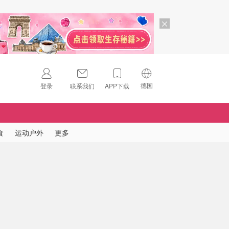
德国
登录
联系我们
APP下载
🇺🇸
美国
🇨🇳
中国
食
运动户外
更多
🇨🇦
加拿大
扫码下载 App
🇬🇧
英国
Download on the
App Store
🇩🇪
德国
Download the
Android App
🇫🇷
法国