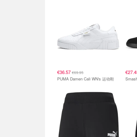
€36.57
€27.
€69.95
PUMA Damen Cali WN's 运动鞋
Smas