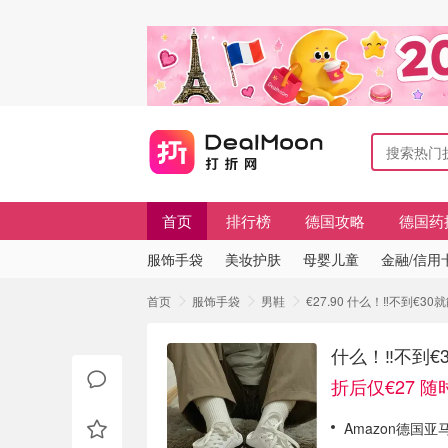
首页
排行榜
德国攻略
德国药
服饰手袋
美妆护肤
母婴儿童
金融/信用
首页
服饰手袋
男鞋
€27.90 什么！‼️不到€3
什么！‼️不到€
折后仅€27 
Amazon德国亚马