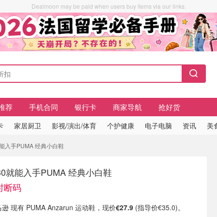
Dealmoon may be paid when users buy items via our links.
推荐
手机合同
银行卡
商家导航
抢好货
卡
家居厨卫
影视/演出/体育
个护健康
电子电脑
资讯
美
0就能入手PUMA 经典小白鞋
30就能入手PUMA 经典小白鞋
随时断码
逊 现有 PUMA Anzarun 运动鞋，现价
€27.9
(指导价€35.0)。