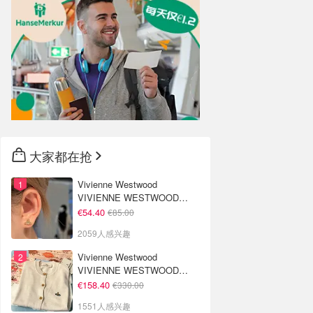
大家都在抢
Vivienne Westwood
VIVIENNE WESTWOOD
Nano Solitaire 耳环
€54.40
€85.00
2059人感兴趣
Vivienne Westwood
VIVIENNE WESTWOOD
'Bea' 短款开衫
€158.40
€330.00
1551人感兴趣