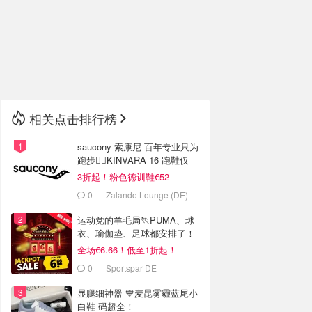
🇮🇹
意大利
🇦🇺
澳洲
🇳🇿
新西兰
相关点击排行榜
saucony 索康尼 百年专业只为
跑步🏃‍♀️KINVARA 16 跑鞋仅
€62
3折起！粉色德训鞋€52
0
Zalando Lounge (DE)
运动党的羊毛局🏃PUMA、球
衣、瑜伽垫、足球都安排了！
全场€6.66！低至1折起！
0
Sportspar DE
显腿细神器 💙麦昆雾霾蓝尾小
白鞋 码超全！