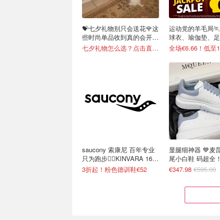
💝七夕礼物别只会送花🌹这
运动党的羊毛局🏃
些时尚单品收到真的会开
球衣、瑜伽垫、足
心！
了！
七夕礼物怎么选？点击直接抄作业
全场€6.66！低至
saucony 索康尼 百年专业
显腿细神器 💙麦
只为跑步🏃‍♀️KINVARA 16
尾小白鞋 码超全
跑鞋仅€62
3折起！粉色德训鞋€52
€347.98
€595.00