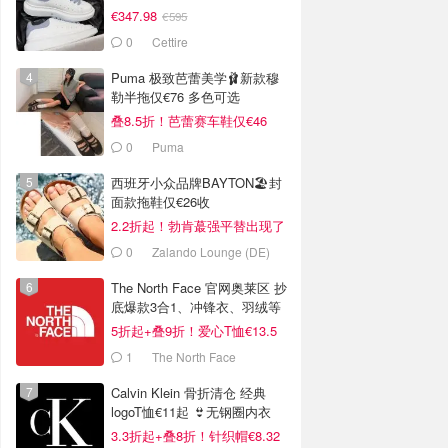
€347.98
€595
0
Cettire
Puma 极致芭蕾美学🩰新款穆
勒半拖仅€76 多色可选
叠8.5折！芭蕾赛车鞋仅€46
0
Puma
西班牙小众品牌BAYTON🏖️封
面款拖鞋仅€26收
2.2折起！勃肯蕞强平替出现了
0
Zalando Lounge (DE)
The North Face 官网奥莱区 抄
底爆款3合1、冲锋衣、羽绒等
5折起+叠9折！爱心T恤€13.5
1
The North Face
Calvin Klein 骨折清仓 经典
logoT恤€11起 👙无钢圈内衣
€9.6
3.3折起+叠8折！针织帽€8.32