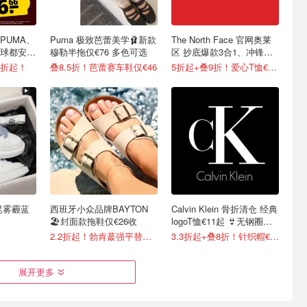
PUMA、
Puma 极致芭蕾美学🩰新款
The North Face 官网奥莱
球都安排
穆勒半拖仅€76 多色可选
区 抄底爆款3合1、冲锋
衣、羽绒等
1折起！
叠8.5折！芭蕾赛车鞋仅€46
5折起+叠9折！爱心T恤€13.5
昆雾霾蓝
西班牙小众品牌BAYTON
Calvin Klein 骨折清仓 经典
！
🏖️封面款拖鞋仅€26收
logoT恤€11起 👙无钢圈内
衣€9.6
2.2折起！勃肯蕞强平替出现了
3.3折起+叠8折！针织帽€8.32
展开更多