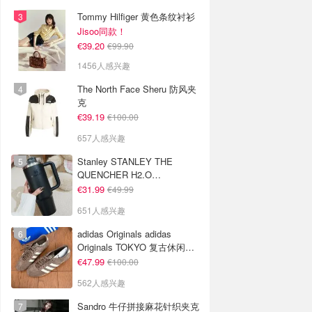
Tommy Hilfiger 黄色条纹衬衫
Jisoo同款！
€39.20
€99.90
1456人感兴趣
The North Face Sheru 防风夹
克
€39.19
€100.00
657人感兴趣
Stanley STANLEY THE
QUENCHER H2.O
FLOWSTATE 保温杯 1.18L 黑
€31.99
€49.99
色
651人感兴趣
adidas Originals adidas
Originals TOKYO 复古休闲鞋
深棕色
€47.99
€100.00
562人感兴趣
Sandro 牛仔拼接麻花针织夹克