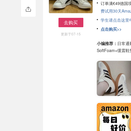
订单满€49德国
费试用30天Amazo
学生请点击这里申请
去购买
去购买
点击购买>>
更新于07-15
小编推荐：
日常通
SoftFoam+缓