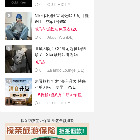
0
OUTLETCITY
METZINGEN
Nike 闪促比官网还猛！阿甘鞋
€41、空军1号€59
4折起 爆款灰色卫衣€26
0
About You (DE)
匡威闪促！€24搞定超仙玛丽
珍 All Star系列即将断码
3折起
0
Zalando Lounge (DE)
麦琴根打折村 清仓升级 抄底
小剪刀✂️、麦昆、YSL、
Barbour等
1.5折起+叠8折！🥐可颂包
€44.79
0
OUTLETCITY
METZINGEN
探亲访友签证保险 拒签全额退款