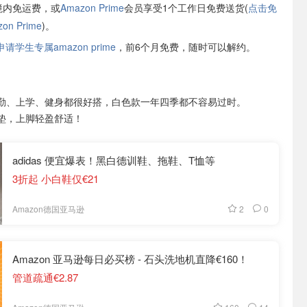
境内免运费，或
Amazon Prime
会员享受1个工作日免费送货(
点击免
n Prime
)。
学生专属amazon prime
，前6个月免费，随时可以解约。
勤、上学、健身都很好搭，白色款一年四季都不容易过时。
震鞋垫，上脚轻盈舒适！
adidas 便宜爆表！黑白德训鞋、拖鞋、T恤等
3折起 小白鞋仅€21
2
0
Amazon德国亚马逊
Amazon 亚马逊每日必买榜 - 石头洗地机直降€160！
管道疏通€2.87