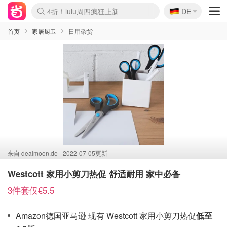
🇩🇪
4折！lulu周四疯狂上新
DE
Boticinal 夏促开抢！
还没结束！&OtherStories大促
Joybuy变相75折 随时失效
速领！Stanley独家85折
疑似霸哥！Camper额外叠85折
Zalando 奥莱闪促！每日更新
Moncler反季囤！5折起+叠9折
Coach Brooklyn仅€192
首页
家居厨卫
日用杂货
来自
dealmoon.de
2022-07-05更新
Westcott 家用小剪刀热促 舒适耐用 家中必备
3件套仅€5.5
Amazon德国亚马逊 现有 Westcott 家用小剪刀热促
低至