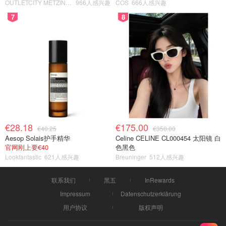
OUTLETCITY METZINGEN
966人感兴趣
COS
666人感兴趣
7
8
€28.18
€175.00
€40.25
€350.00
Aesop Solais护手精华
Celine CELINE CL000454 太阳镜 白
官网刚上要€40
色黑色
Lookfantastic
621人感兴趣
Breuninger
512人感兴趣
联系我们
黑五
InRewards
Impressum
Datenschutzerklärung
用户协议
版权声明