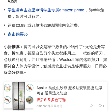
4.2折
学生请点击这里申请学生专属amazon prime
，前半年免
费，随时可以解约。
运费€3.99, 或订单满€29德国境内免运费。
点击购买>>
小折推荐：
剪刀可以说是家中必备的小物件了~无论是开零
食、拆包裹，甚至自己剪个头发都能用上。一把好的剪刀，
必须锋利耐用，并且握感舒适，Westcott 家的这款剪刀，握
柄符合人体力学设计，触感柔软且提供足够摩擦力，日用必
备毫好物哦~
Apalus 防蚊虫纱帘 魔术贴安装便捷 磁吸
闭合 通风透光防虫
折后€15 多色可选
8
1
Amazon德国亚马逊