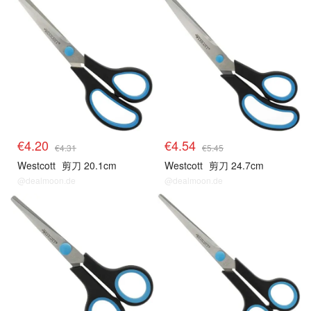
€4.20
€4.54
€4.31
€5.45
Westcott
剪刀 20.1cm
Westcott
剪刀 24.7cm
@dealmoon.de
@dealmoon.de