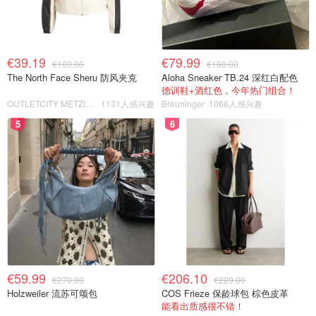
€39.19
€79.99
€100.00
€160.00
The North Face Sheru 防风夹克
Aloha Sneaker TB.24 深红白配色
德训鞋+酒红色，今年热门组合！
OUTLETCITY METZINGEN
1131人感兴趣
Breuninger
1066人感兴趣
5
6
€59.99
€206.10
€270.00
€229.00
Holzweiler 流苏可颂包
COS Frieze 保龄球包 棕色皮革
能看出质感很不错！