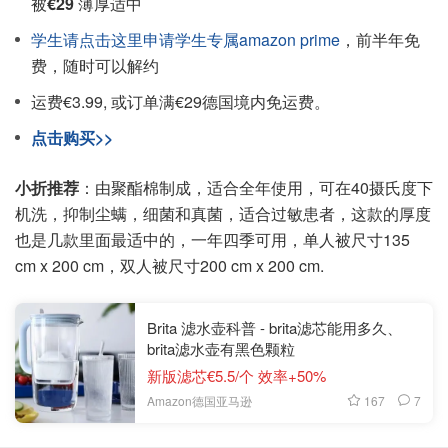
被
€29
薄厚适中
学生请点击这里申请学生专属amazon prime
，前半年免
费，随时可以解约
运费€3.99, 或订单满€29德国境内免运费。
点击购买>>
小折推荐
：由聚酯棉制成，适合全年使用，可在40摄氏度下
机洗，抑制尘螨，细菌和真菌，适合过敏患者，这款的厚度
也是几款里面最适中的，一年四季可用，单人被尺寸135
cm x 200 cm，双人被尺寸200 cm x 200 cm.
Brita 滤水壶科普 - brita滤芯能用多久、
brita滤水壶有黑色颗粒
新版滤芯€5.5/个 效率+50%
167
7
Amazon德国亚马逊