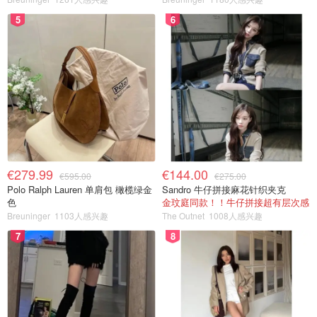
5
6
€279.99
€144.00
€595.00
€275.00
Polo Ralph Lauren 单肩包 橄榄绿金
Sandro 牛仔拼接麻花针织夹克
色
金玟庭同款！！牛仔拼接超有层次感
Breuninger
1103人感兴趣
The Outnet
1008人感兴趣
7
8