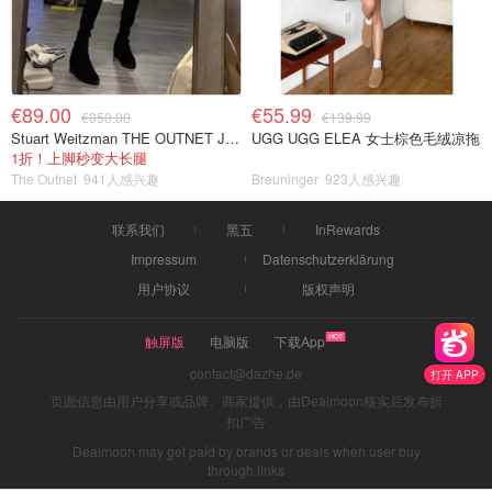
€89.00
€55.99
€850.00
€139.99
Stuart Weitzman THE OUTNET Jocey 弹力绒面过膝靴
UGG UGG ELEA 女士棕色毛绒凉拖
1折！上脚秒变大长腿
The Outnet
941人感兴趣
Breuninger
923人感兴趣
联系我们
黑五
InRewards
Impressum
Datenschutzerklärung
用户协议
版权声明
触屏版
电脑版
下载App
contact@dazhe.de
打开 APP
页面信息由用户分享或品牌、商家提供，由Dealmoon核实后发布折
扣广告
Dealmoon may get paid by brands or deals when user buy
through links