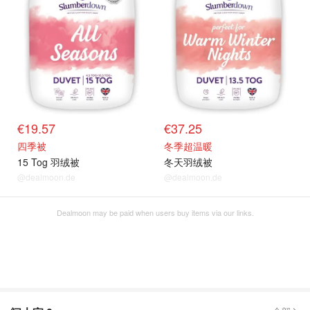
€19.57
€37.25
四季被
冬季超温暖
15 Tog 羽绒被
冬天羽绒被
@dealmoon.de
@dealmoon.de
Dealmoon may be paid when users buy items via our links.