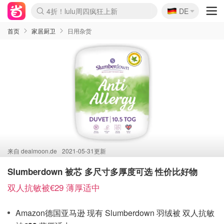
🇩🇪
4折！lulu周四疯狂上新
DE
Boticinal 夏促开抢！
还没结束！&OtherStories大促
Joybuy变相75折 随时失效
速领！Stanley独家85折
疑似霸哥！Camper额外叠85折
Zalando 奥莱闪促！每日更新
Moncler反季囤！5折起+叠9折
Coach Brooklyn仅€192
首页
家居厨卫
日用杂货
来自
dealmoon.de
2021-05-31更新
Slumberdown 被芯 多尺寸多厚度可选 性价比好物
双人抗敏被€29 薄厚适中
Amazon德国亚马逊 现有 Slumberdown 羽绒被 双人抗敏