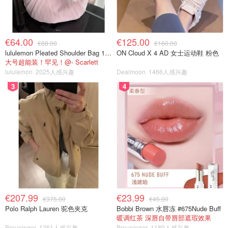
€64.00
€125.00
€88.00
€160.00
lululemon Pleated Shoulder Bag 10L 单肩包
ON Cloud X 4 AD 女士运动鞋 粉色
大号超能装！罕见！@- Scarlett
lululemon
2025人感兴趣
Dealmoon
1466人感兴趣
3
4
€207.99
€23.99
€375.00
€45.00
Polo Ralph Lauren 驼色夹克
Bobbi Brown 水唇冻 #675Nude Buff
暖调红茶 深唇自带唇部遮瑕效果
Breuninger
1261人感兴趣
Breuninger
1180人感兴趣