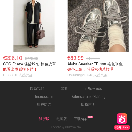
€206.10
€89.99
€229.00
€170.00
COS Frieze 保龄球包 棕色皮革
Aloha Sneaker TB.490 银色米色
能看出质感很不错！
银色点缀，韩系松弛感拉满
COS
810人感兴趣
Breuninger
648人感兴趣
联系我们
黑五
InRewards
Impressum
Datenschutzerklärung
用户协议
版权声明
触屏版
电脑版
下载App
contact@dazhe.de
打开 APP