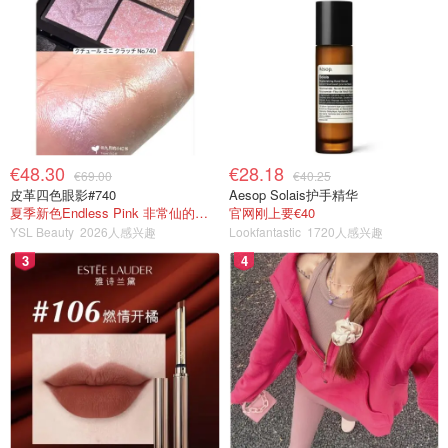
€48.30
€28.18
€69.00
€40.25
皮革四色眼影#740
Aesop Solais护手精华
夏季新色Endless Pink 非常仙的亮片盘！
官网刚上要€40
YSL Beauty
2026人感兴趣
Lookfantastic
1720人感兴趣
3
4