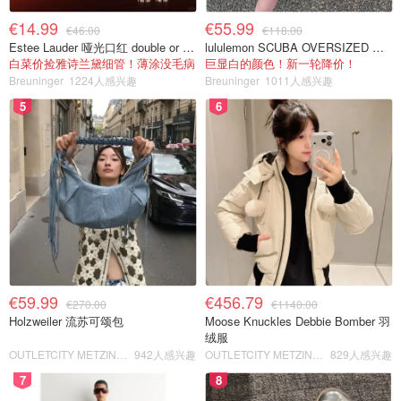
€14.99
€55.99
€46.00
€118.00
Estee Lauder 哑光口红 double or nothing色号
lululemon SCUBA OVERSIZED 半拉链卫衣 紫红色
白菜价捡雅诗兰黛细管！薄涂没毛病
巨显白的颜色！新一轮降价！
Breuninger
1224人感兴趣
Breuninger
1011人感兴趣
5
6
€59.99
€456.79
€270.00
€1140.00
Holzweiler 流苏可颂包
Moose Knuckles Debbie Bomber 羽
绒服
OUTLETCITY METZINGEN
942人感兴趣
OUTLETCITY METZINGEN
829人感兴趣
7
8