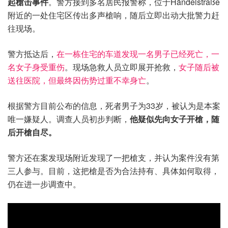
起槍击事件
。警方接到多名居民报警称，位于Händelstraße
附近的一处住宅区传出多声槍响，随后立即出动大批警力赶
往现场。
警方抵达后，
在一栋住宅的车道发现一名男子已经死亡，一
名女子身受重伤
。现场急救人员立即展开抢救，
女子随后被
送往医院，但最终因伤势过重不幸身亡
。
根据警方目前公布的信息，死者男子为33岁，被认为是本案
唯一嫌疑人。调查人员初步判断，
他疑似先向女子开槍，随
后开槍自尽。
警方还在案发现场附近发现了一把槍支，并认为案件没有第
三人参与。目前，这把槍是否为合法持有、具体如何取得，
仍在进一步调查中。