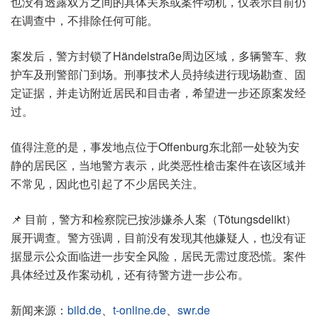
也没有透露双方之间的具体关系或案件动机，仅表示目前仍
在调查中，不排除任何可能。
案发后，警方封锁了Händelstraße周边区域，多辆警车、救
护车及刑警部门到场。刑事技术人员持续进行现场勘查、固
定证据，并走访附近居民和目击者，希望进一步还原案发经
过。
值得注意的是，事发地点位于Offenburg东北部一处较为安
静的居民区，当地警方表示，此类恶性槍击案件在该区域并
不常见，因此也引起了不少居民关注。
📌 目前，警方和检察院已按涉嫌杀人案（Tötungsdelikt）
展开调查。警方强调，目前没有发现其他嫌疑人，也没有证
据显示公众面临进一步安全风险，居民无需过度恐慌。案件
具体经过及作案动机，还有待警方进一步公布。
新闻来源：
bild.de
、
t-online.de
、
swr.de