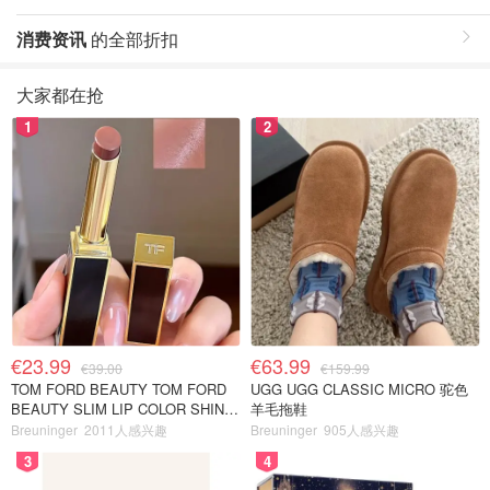
消费资讯
的全部折扣
大家都在抢
1
2
€23.99
€63.99
€39.00
€159.99
TOM FORD BEAUTY TOM FORD
UGG UGG CLASSIC MICRO 驼色
BEAUTY SLIM LIP COLOR SHINE
羊毛拖鞋
口红 open back色
Breuninger
2011人感兴趣
Breuninger
905人感兴趣
3
4