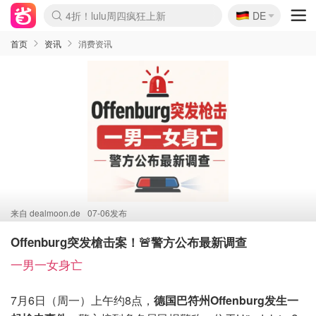
🇩🇪
4折！lulu周四疯狂上新
DE
Boticinal 夏促开抢！
还没结束！&OtherStories大促
Joybuy变相75折 随时失效
速领！Stanley独家85折
疑似霸哥！Camper额外叠85折
Zalando 奥莱闪促！每日更新
Moncler反季囤！5折起+叠9折
Coach Brooklyn仅€192
首页
资讯
消费资讯
来自
dealmoon.de
07-06发布
Offenburg突发槍击案！🚨警方公布最新调查
一男一女身亡
7月6日（周一）上午约8点，
德国巴符州Offenburg发生一