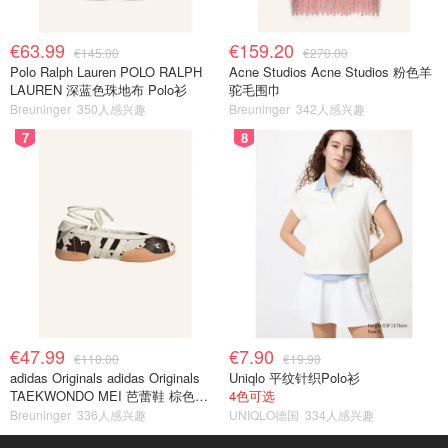
€63.99
€159.20
€145.00
€270.00
Polo Ralph Lauren POLO RALPH
Acne Studios Acne Studios 粉色羊
LAUREN 深蓝色珠地布 Polo衫
驼毛围巾
Breuninger
350人感兴趣
Breuninger
342人感兴趣
7
8
€47.99
€7.90
€110.00
€19.90
adidas Originals adidas Originals
Uniqlo 平纹针织Polo衫
TAEKWONDO MEI 芭蕾鞋 棕色米
4色可选
色
Breuninger
336人感兴趣
UNIQLO德国
334人感兴趣