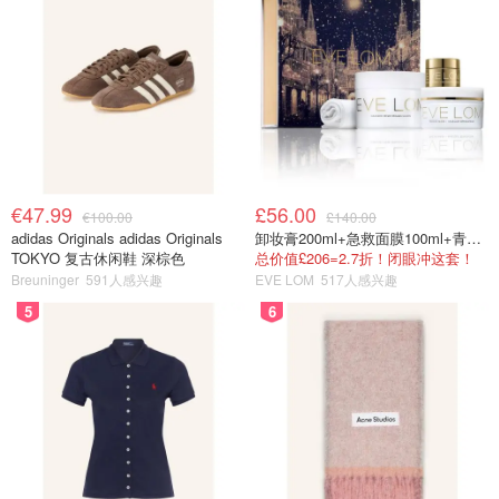
€47.99
£56.00
€100.00
£140.00
adidas Originals adidas Originals
卸妆膏200ml+急救面膜100ml+青春面霜15ml
TOKYO 复古休闲鞋 深棕色
总价值£206=2.7折！闭眼冲这套！
Breuninger
591人感兴趣
EVE LOM
517人感兴趣
5
6