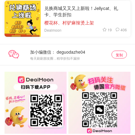
兑换商城又又又上新啦！Jellycat、礼
卡、学生折扣
樱花杯、村驴麻辣烫上架
19
406
Dealmoon
加小编微信：
复制
每天刷刷朋友圈，精华折扣不漏掉