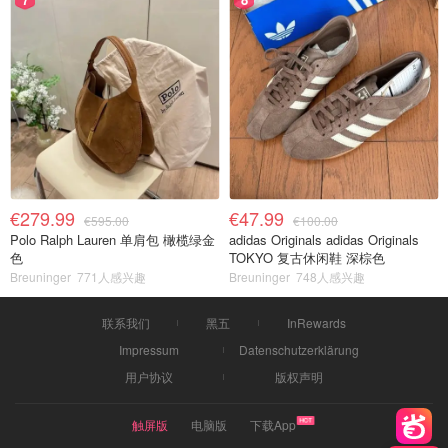
€279.99
€47.99
€595.00
€100.00
Polo Ralph Lauren 单肩包 橄榄绿金
adidas Originals adidas Originals
色
TOKYO 复古休闲鞋 深棕色
Breuninger
771人感兴趣
Breuninger
748人感兴趣
联系我们
黑五
InRewards
Impressum
Datenschutzerklärung
用户协议
版权声明
触屏版
电脑版
下载App