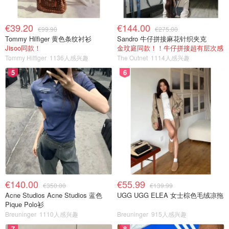
€39.20
€144.00
€99.90
€275.00
Tommy Hilfiger 黄色条纹衬衫
Sandro 牛仔拼接麻花针织夹克
Jisoo同款！
金玟庭同款！！牛仔拼接超有层次感
Tommy Hilfiger
1136人感兴趣
The Outnet
1114人感兴趣
5
6
€140.00
€55.99
€350.00
€139.99
Acne Studios Acne Studios 蓝色
UGG UGG ELEA 女士棕色毛绒凉拖
Pique Polo衫
Breuninger
1110人感兴趣
Breuninger
915人感兴趣
7
8