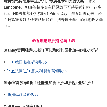
可解锁站内隐藏学生折扣、专属礼卡和大促优惠！
听说
Lancome、Maje
等超多金主已经急不可待要送礼啦！超多
活动还能叠加额外折扣码！Prime Day、黑五即将到来，还
不赶紧准备好！快来认证账户，把专属于学生的优惠收入囊
中～
🎁近期隐藏折扣 必薅！🎁
Stanley官网独家8.5折！可以和折扣区叠加=变相5.1折起
🇩🇪德国 折扣码领取>>
🇫🇷法国/🇮🇹意大利 折扣码领取>>
Maje官网独家9折！还能叠加折上折=5折起+叠8.1折！
折扣码领取直达>>
Cult Beauty 独家8折！