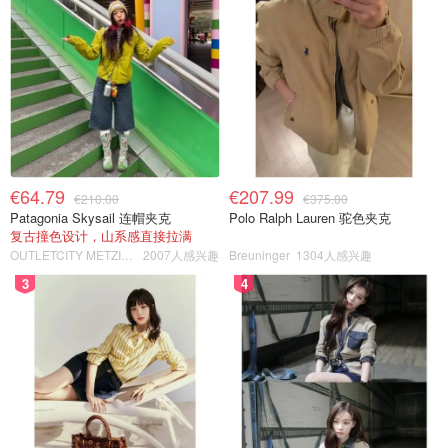
€64.79
€207.99
€210.00
€375.00
Patagonia Skysail 连帽夹克
Polo Ralph Lauren 驼色夹克
复古撞色设计，山系感直接拉满
OUTLETCITY METZINGEN
2007人感兴趣
Breuninger
1304人感兴趣
3
4