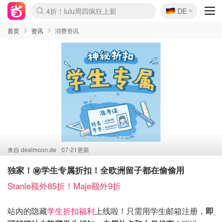
🇩🇪
4折！lulu周四疯狂上新
DE
Boticinal 夏促开抢！
还没结束！&OtherStories大促
Joybuy变相75折 随时失效
速领！Stanley独家85折
疑似霸哥！Camper额外叠85折
Zalando 奥莱闪促！每日更新
Moncler反季囤！5折起+叠9折
Coach Brooklyn仅€192
首页
资讯
消费资讯
来自
dealmoon.de
07-21更新
独家！㊙️学生专属折扣！全欧洲留子都在偷偷用
Stanle额外85折！Maje额外9折
站内的隐藏
学生折扣福利
上线啦！只需用学生邮箱注册，
即