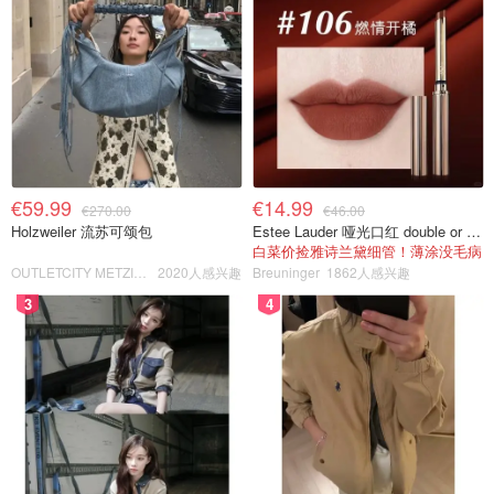
€59.99
€14.99
€270.00
€46.00
Holzweiler 流苏可颂包
Estee Lauder 哑光口红 double or nothing色号
白菜价捡雅诗兰黛细管！薄涂没毛病
OUTLETCITY METZINGEN
2020人感兴趣
Breuninger
1862人感兴趣
3
4