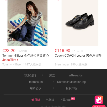
€23.20
€119.90
€59.90
€195.00
Tommy Hilfiger 金色纽扣罗纹背心
Coach COACH Loafer 黑色乐福鞋
Jisoo同款！
Tommy Hilfiger
1147人感兴趣
Breuninger
990人感兴趣
联系我们
黑五
InRewards
Impressum
Datenschutzerklärung
用户协议
版权声明
触屏版
电脑版
下载App
contact@dazhe.de
打开 APP