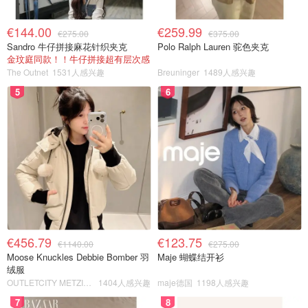
€144.00
€259.99
€275.00
€375.00
Sandro 牛仔拼接麻花针织夹克
Polo Ralph Lauren 驼色夹克
金玟庭同款！！牛仔拼接超有层次感
The Outnet
1531人感兴趣
Breuninger
1489人感兴趣
5
6
€456.79
€123.75
€1140.00
€275.00
Moose Knuckles Debbie Bomber 羽
Maje 蝴蝶结开衫
绒服
OUTLETCITY METZINGEN
1404人感兴趣
maje德国
1198人感兴趣
7
8