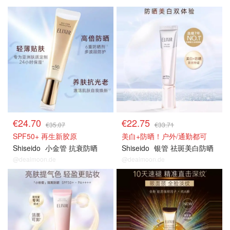
€24.70
€22.75
€35.07
€33.71
SPF50+ 再生新胶原
美白+防晒！户外/通勤都可
Shiseido
小金管 抗衰防晒
Shiseido
银管 祛斑美白防晒
@dealmoon.de
@dealmoon.de