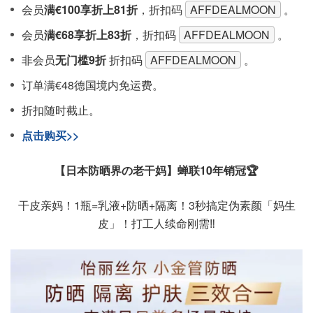
会员
满€100享折上81折
，折扣码
AFFDEALMOON
。
会员
满€68享折上83折
，折扣码
AFFDEALMOON
。
非会员
无门槛9折
折扣码
AFFDEALMOON
。
订单满€48德国境内免运费。
折扣随时截止。
点击购买>>
【日本防晒界の老干妈】蝉联10年销冠🏆
干皮亲妈！1瓶=乳液+防晒+隔离！3秒搞定伪素颜「妈生
皮」！打工人续命刚需‼️