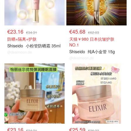
€23.16
€45.68
€34.31
€62.03
防晒+隔离+护肤
天猫￥980 日本抗皱护肤
NO.1
Shiseido
小粉管防晒霜 35ml
Shiseido
纯A小金管 15g
@dealmoon.de
@dealmoon.de
€23.16
€25.59
€34.31
€36.33