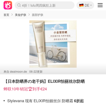
🇩🇪
4折！lulu周四疯狂上新
DE
Boticinal 夏促开抢！
还没结束！&OtherStories大促
Joybuy变相75折 随时失效
速领！Stanley独家85折
疑似霸哥！Camper额外叠85折
Zalando 奥莱闪促！每日更新
Moncler反季囤！5折起+叠9折
Coach Brooklyn仅€192
首页
美妆护肤
面部护肤
来自
dealmoon.de
06-22更新
【日本防晒界の老干妈】ELIXIR怡丽丝尔防晒
蝉联10年销冠🏆到手€24
Stylevana 现有 ELIXIR怡丽丝尔 防晒霜
6折起