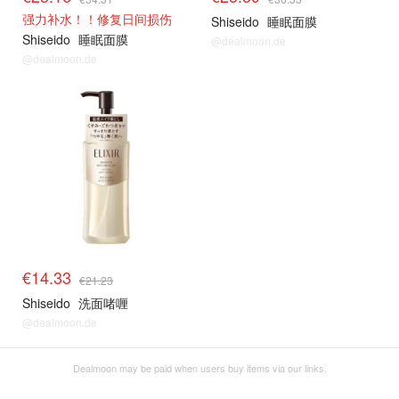
强力补水！！修复日间损伤
Shiseido
睡眠面膜
Shiseido
睡眠面膜
@dealmoon.de
@dealmoon.de
€14.33
€21.23
Shiseido
洗面啫喱
@dealmoon.de
Dealmoon may be paid when users buy items via our links.