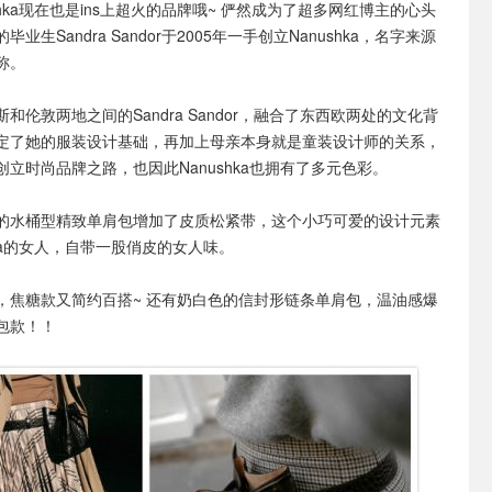
shka现在也是ins上超火的品牌哦~ 俨然成为了超多网红博主的心头
业生Sandra Sandor于2005年一手创立Nanushka，名字来源
称。
和伦敦两地之间的Sandra Sandor，融合了东西欧两处的文化背
定了她的服装设计基础，再加上母亲本身就是童装设计师的关系，
立时尚品牌之路，也因此Nanushka也拥有了多元色彩。
的水桶型精致单肩包增加了皮质松紧带，这个小巧可爱的设计元素
hka的女人，自带一股俏皮的女人味。
，焦糖款又简约百搭~ 还有奶白色的信封形链条单肩包，温油感爆
包款！！