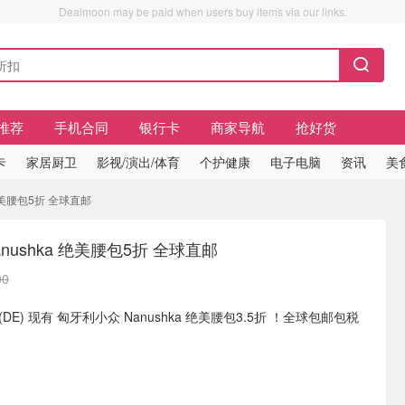
Dealmoon may be paid when users buy items via our links.
推荐
手机合同
银行卡
商家导航
抢好货
卡
家居厨卫
影视/演出/体育
个护健康
电子电脑
资讯
美
 绝美腰包5折 全球直邮
nushka 绝美腰包5折 全球直邮
00
om (DE) 现有 匈牙利小众 Nanushka 绝美腰包3.5折 ！全球包邮包税