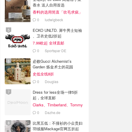
香水 送人自用首选
香料的选用简直「吹毛求疵」
0
ludwigbeck
ECKO UNLTD. 犀牛男士短袖
、卫衣史低2折起
7.99欧起 全球直邮
0
Sportspar DE
必败Gucci Alchemist’s
Garden 炼金术士的花园
史低全线8折
0
Douglas
Dress for less全场一律5折
起，全球直邮
Clarks、Timberland、Tommy
Hilfiger特别划算
0
Dazhe.de
比黑五低：不撞衫的小众贵妇
羽绒服Mackage官网五折起