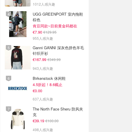
1012人感兴趣
UGG GREENPORT 室内拖鞋
棕色
肯豆同款~目前黄金码都在
€7.90
€129.95
955人感兴趣
Ganni GANNI 深灰色拼色羊毛
针织开衫
€167.99
€349.99
943人感兴趣
Birkenstock 休闲鞋
4.5折起！8.6截止
€0.00
637人感兴趣
The North Face Sheru 防风夹
克
€39.19
€100.00
498人感兴趣