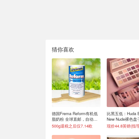
猜你喜欢
德国Frema Reform有机低
比黑五低：Huda B
脂奶粉 全球直邮，自动退
New Nude裸色盘
税 儿童及成人都可放心饮
收超美神仙配色 
500g退税之后仅7.14欧
用
球免邮