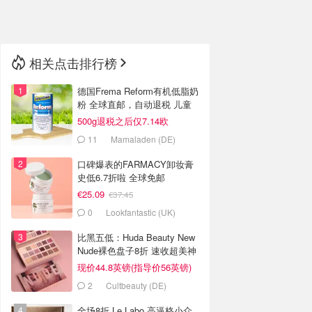
🇳🇿
新西兰
相关点击排行榜
德国Frema Reform有机低脂奶
粉 全球直邮，自动退税 儿童
及成人都可放心饮用
500g退税之后仅7.14欧
11
Mamaladen (DE)
口碑爆表的FARMACY卸妆膏
史低6.7折啦 全球免邮
€25.09
€37.45
0
Lookfantastic (UK)
比黑五低：Huda Beauty New
Nude裸色盘子8折 速收超美神
仙配色 无门槛全球免邮
现价44.8英镑(指导价56英镑)
2
Cultbeauty (DE)
全场8折 Le Labo 高逼格小众