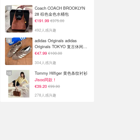
Coach COACH BROOKLYN
28 棕色金色水桶包
€191.99
€375.00
492人感兴趣
adidas Originals adidas
Originals TOKYO 复古休闲鞋
深棕色
€47.99
€100.00
304人感兴趣
Tommy Hilfiger 黄色条纹衬衫
Jisoo同款！
€39.20
€99.90
278人感兴趣