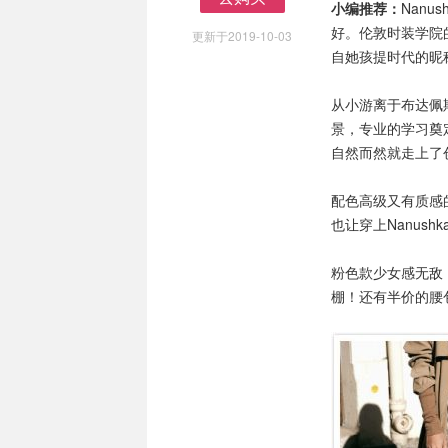
小编推荐：
Nanu
去购买
好。伦敦时装学院的毕
更新于2019-10-03
自她孩提时代的昵
从小游离于布达佩斯
景，专业的学习奠
自然而然就走上了创
配色高级又有质感
也让穿上Nanus
粉色款少女感无敌
棚！还有半价的腰