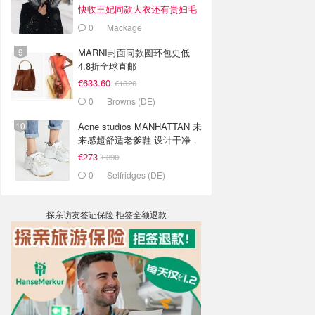
快收王妃同款大衣还有贵妇毛
领羽绒服
0
Mackage
MARNI封面同款圆环包史低
4.8折全球直邮
€633.60
€1320
0
Browns (DE)
Acne studios MANHATTAN 未
来感超舒适老爹鞋 设计干净，
搭配起来非常有拉长的效果哦
€273
€390
0
Selfridges (DE)
探亲访友签证保险 拒签全额退款