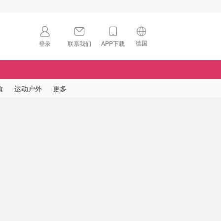
德国
登录
联系我们
APP下载
🇺🇸
美国
🇨🇳
中国
食
运动户外
更多
🇨🇦
加拿大
扫码下载 App
🇬🇧
英国
Download on the
App Store
🇩🇪
德国
Download the
Android App
🇫🇷
法国
🇮🇹
意大利
🇦🇺
澳洲