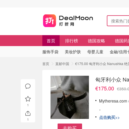
首页
排行榜
德国攻略
德国药
服饰手袋
美妆护肤
母婴儿童
金融/信用
首页
直邮中国
€175.00 匈牙利小众 Nanushka
匈牙利小众 Na
€175.00
€350.
Mytheresa.c
1
。
点击购买>>
1
去购买