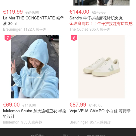
€119.99
€144.00
€210.00
€275.00
La Mer THE CONCENTRATE 精华
Sandro 牛仔拼接麻花针织夹克
液 30ml
金玟庭同款！！牛仔拼接超有层次感
Breuninger
1122人感兴趣
The Outnet
965人感兴趣
7
8
€69.00
€87.99
€118.00
€140.00
lululemon Scuba 加大连帽卫衣 半拉
Veja VEJA CAMPO 小白鞋 薄荷绿
链设计
lululemon
953人感兴趣
Breuninger
857人感兴趣
联系我们
黑五
InRewards