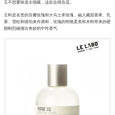
又不想要味道太细腻，这款会很合适。
主料是名贵的百瓣玫瑰和大马士革玫瑰，融入藏茴香果、乳
香、雪松和琥珀来作调和，玫瑰的明艳柔美和木料带来的硬
朗刚烈碰撞出奇妙的中性香气