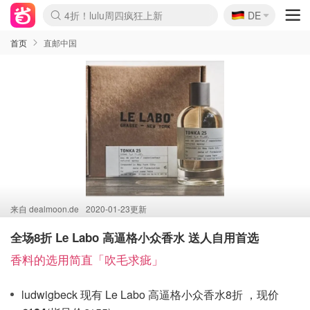
🇩🇪
4折！lulu周四疯狂上新
DE
Boticinal 夏促开抢！
还没结束！&OtherStories大促
Joybuy变相75折 随时失效
速领！Stanley独家85折
疑似霸哥！Camper额外叠85折
Zalando 奥莱闪促！每日更新
Moncler反季囤！5折起+叠9折
Coach Brooklyn仅€192
首页
直邮中国
来自
dealmoon.de
2020-01-23更新
全场8折 Le Labo 高逼格小众香水 送人自用首选
香料的选用简直「吹毛求疵」
ludwigbeck 现有 Le Labo 高逼格小众香水8折 ，现价