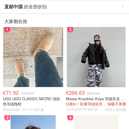
直邮中国
的全部折扣
大家都在抢
1
2
€71.92
€266.63
€159.99
€695.00
UGG UGG CLASSIC MICRO 浅棕
Moose Knuckles Koya 羽绒夹克 黑色
色毛绒拖鞋
仅剩xl！轻量羽绒填充， 保暖不厚重
Breuninger
2011人感兴趣
OUTLETCITY METZINGEN
1840人感兴趣
3
4