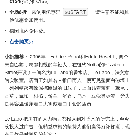
€124
(指导价€155)
全场8折
，需使用优惠码
20START
，请注意不能和其
他优惠叠加使用。
德国境内免运费。
点击购买>>
小折推荐：
2006年，Fabrice Penot和Eddie Roschi，两个
来自巴黎，志趣相投的年轻人，在纽约Nolita的Elizabeth
Street开设了一间名为Le Labo的香水店。Le Labo，法文意
为实验室。店面正如其名－推门而入，便可见整面白磁墙上
一列列错落有致深棕幽绿的旧瓶子，上面贴着茉莉，鸢尾，
香草，琥珀，柑橘，铃兰，沉香，乌木，豆蔻等标签。旁边
是笑容温暖穿着白大褂戴着白手套的店员。
Le Labo 把所有的人力物力都投入到对香水的研究上，至今
没投入过广告，但精益求精的坚持为他们赢得好评如潮，现
在已然是时尚界的新宠了。