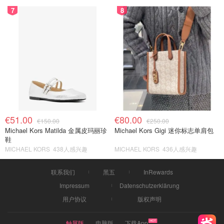
7
8
€51.00
€80.00
€150.00
€250.00
Michael Kors Matilda 金属皮玛丽珍
Michael Kors Gigi 迷你标志单肩包
鞋
MICHAEL KORS
438人感兴趣
MICHAEL KORS
436人感兴趣
联系我们
黑五
InRewards
Impressum
Datenschutzerklärung
用户协议
版权声明
触屏版
电脑版
下载App