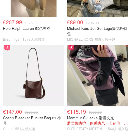
€207.99
€89.00
€375.00
€295.00
Polo Ralph Lauren 驼色夹克
Michael Kors Jet Set Logo提花托特
包
Breuninger
1078人感兴趣
MICHAEL KORS
658人感兴趣
5
6
€147.00
€115.19
€295.00
€350.00
Coach Bleecker Bucket Bag 21 小
Mammut Skijacke 滑雪夹克
号
滑雪级防护，保暖防风一步到位！仅剩s！
Coach
581人感兴趣
OUTLETCITY METZINGEN
544人感兴趣