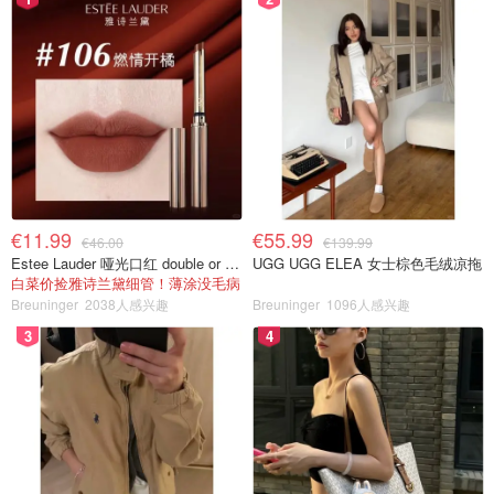
€11.99
€55.99
€46.00
€139.99
Estee Lauder 哑光口红 double or nothing色号
UGG UGG ELEA 女士棕色毛绒凉拖
白菜价捡雅诗兰黛细管！薄涂没毛病
Breuninger
2038人感兴趣
Breuninger
1096人感兴趣
3
4