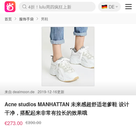
🇩🇪
4折！lulu周四疯狂上新
DE
Boticinal 夏促开抢！
还没结束！&OtherStories大促
Joybuy变相75折 随时失效
速领！Stanley独家85折
疑似霸哥！Camper额外叠85折
Zalando 奥莱闪促！每日更新
Moncler反季囤！5折起+叠9折
Coach Brooklyn仅€192
首页
服饰手袋
男鞋
来自
dealmoon.de
2019-12-16更新
Acne studios MANHATTAN 未来感超舒适老爹鞋 设计
干净，搭配起来非常有拉长的效果哦
€273.00
€390.00