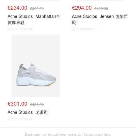
£234.00
€294.00
£390.00
€420.00
Acne Studios
Manhattan全
Acne Studios
Jensen 切尔西
皮厚底鞋
靴
@dealmoon.de
@dealmoon.de
€301.00
€430.00
Acne Studios
老爹鞋
@dealmoon.de
Dealmoon may be paid when users buy items via our links.