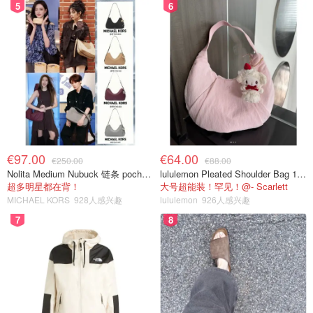
5
6
€97.00
€64.00
€250.00
€88.00
Nolita Medium Nubuck 链条 pochette
lululemon Pleated Shoulder Bag 10L 单肩包
超多明星都在背！
大号超能装！罕见！@- Scarlett
MICHAEL KORS
928人感兴趣
lululemon
926人感兴趣
7
8