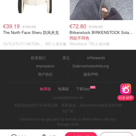
€39.19
€72.80
€100.00
€130.00
The North Face Sheru 防风夹克
Birkenstock BIRKENSTOCK Solana 麂皮皮革凉拖
同款不同色
OUTLETCITY METZINGEN
861人感兴趣
Rboutique
790人感兴趣
联系我们
黑五
InRewards
Impressum
Datenschutzerklärung
用户协议
版权声明
触屏版
电脑版
下载App
contact@dazhe.de
打开 APP
页面信息由用户分享或品牌、商家提供，由Dealmoon核实后发布折
扣广告
Dealmoon may get paid by brands or deals when user buy
through links