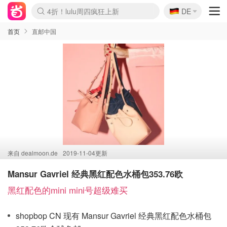
🇩🇪
4折！lulu周四疯狂上新
DE
Boticinal 夏促开抢！
还没结束！&OtherStories大促
Joybuy变相75折 随时失效
速领！Stanley独家85折
疑似霸哥！Camper额外叠85折
Zalando 奥莱闪促！每日更新
Moncler反季囤！5折起+叠9折
Coach Brooklyn仅€192
首页
直邮中国
来自
dealmoon.de
2019-11-04更新
Mansur Gavriel 经典黑红配色水桶包353.76欧
黑红配色的mini mini号超级难买
shopbop CN 现有 Mansur Gavriel 经典黑红配色水桶包