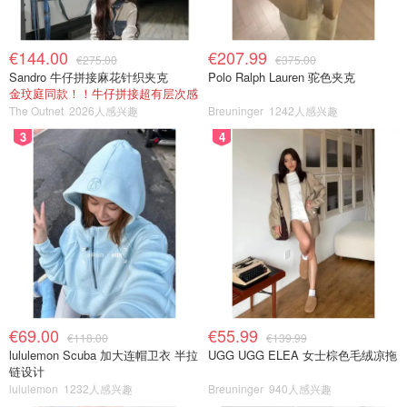
€144.00
€207.99
€275.00
€375.00
Sandro 牛仔拼接麻花针织夹克
Polo Ralph Lauren 驼色夹克
金玟庭同款！！牛仔拼接超有层次感
The Outnet
2026人感兴趣
Breuninger
1242人感兴趣
3
4
€69.00
€55.99
€118.00
€139.99
lululemon Scuba 加大连帽卫衣 半拉
UGG UGG ELEA 女士棕色毛绒凉拖
链设计
lululemon
1232人感兴趣
Breuninger
940人感兴趣