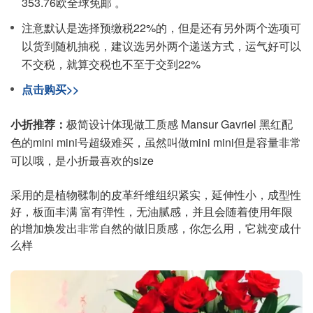
353.76欧全球免邮 。
注意默认是选择预缴税22%的，但是还有另外两个选项可
以货到随机抽税，建议选另外两个递送方式，运气好可以
不交税，就算交税也不至于交到22%
点击购买>>
小折推荐：
极简设计体现做工质感 Mansur Gavriel 黑红配
色的mini mini号超级难买，虽然叫做mini mini但是容量非常
可以哦，是小折最喜欢的size
采用的是植物鞣制的皮革纤维组织紧实，延伸性小，成型性
好，板面丰满 富有弹性，无油腻感，并且会随着使用年限
的增加焕发出非常自然的做旧质感，你怎么用，它就变成什
么样