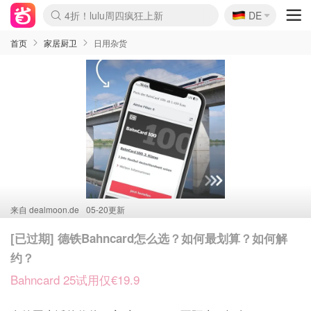
🇩🇪
4折！lulu周四疯狂上新
DE
Boticinal 夏促开抢！
还没结束！&OtherStories大促
Joybuy变相75折 随时失效
速领！Stanley独家85折
疑似霸哥！Camper额外叠85折
Zalando 奥莱闪促！每日更新
Moncler反季囤！5折起+叠9折
Coach Brooklyn仅€192
首页
家居厨卫
日用杂货
来自
dealmoon.de
05-20更新
[已过期] 德铁Bahncard怎么选？如何最划算？如何解
约？
Bahncard 25试用仅€19.9