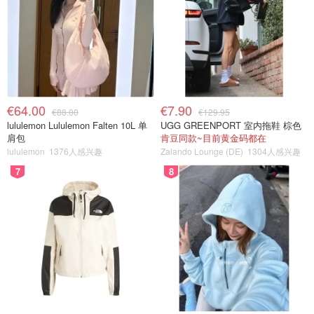
€64.00
€7.90
€88.00
€129.95
lululemon Lululemon Falten 10L 单
UGG GREENPORT 室内拖鞋 棕色
肩包
肯豆同款~目前黄金码都在
lululemon
1376人感兴趣
Zalando Lounge (DE)
1304人感兴趣
7
8