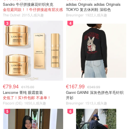
Sandro 牛仔拼接麻花针织夹克
adidas Originals adidas Originals
金玟庭同款！！牛仔拼接超有层次感
TOKYO 复古休闲鞋 深棕色
The Outnet
2015人感兴趣
Breuninger
1922人感兴趣
3
4
€79.94
€167.99
€175.00
€349.99
Lancome 菁纯 眼霜套装
Ganni GANNI 深灰色拼色羊毛针织
史低了！买1件包邮 不凑单！
开衫
Flaconi (DE)
1650人感兴趣
Breuninger
1513人感兴趣
5
6