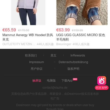
€65.59
€63.99
€170.00
€159.99
Mammut Aenergy WB Hooded 防风
UGG UGG CLASSIC MICRO 驼色
夹克
羊毛拖鞋
OUTLETCITY METZINGEN
446人感兴趣
Breuninger
408人感兴趣
联系我们
黑五
InRewards
Impressum
Datenschutzerklärung
用户协议
版权声明
触屏版
电脑版
下载App
contact@dazhe.de
打开 APP
页面信息由用户分享或品牌、商家提供，由Dealmoon核实后发布折
扣广告
Dealmoon may get paid by brands or deals when user buy
through links