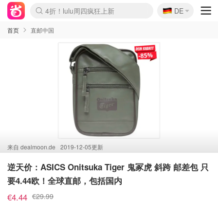
🇩🇪
4折！lulu周四疯狂上新
DE
Boticinal 夏促开抢！
还没结束！&OtherStories大促
Joybuy变相75折 随时失效
速领！Stanley独家85折
疑似霸哥！Camper额外叠85折
Zalando 奥莱闪促！每日更新
Moncler反季囤！5折起+叠9折
Coach Brooklyn仅€192
首页
直邮中国
来自
dealmoon.de
2019-12-05更新
逆天价：ASICS Onitsuka Tiger 鬼冢虎 斜跨 邮差包 只
要4.44欧！全球直邮，包括国内
€4.44
€29.99