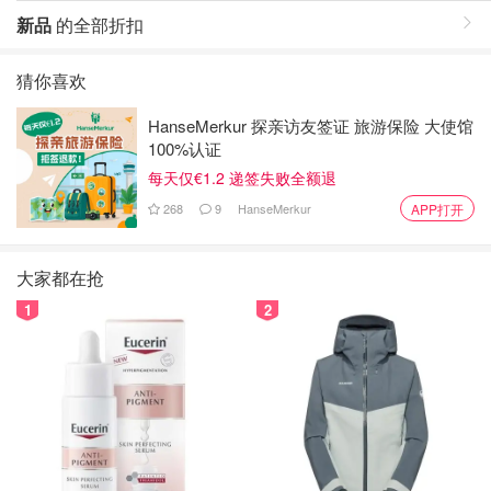
新品
的全部折扣
猜你喜欢
HanseMerkur 探亲访友签证 旅游保险 大使馆
100%认证
每天仅€1.2 递签失败全额退
268
9
HanseMerkur
APP打开
大家都在抢
1
2