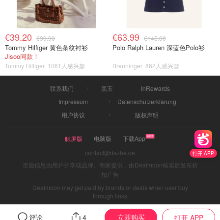
€39.20
€63.99
€99.90
€145.00
Tommy Hilfiger 黄色条纹衬衫
Polo Ralph Lauren 深蓝色Polo衫
Jisoo同款！
Tommy Hilfiger
1061人感兴趣
Breuninger
862人感兴趣
联系我们
黑五
InRewards
Impressum
Datenschutzerklärung
用户协议
版权声明
触屏版
电脑版
下载App
contact@dazhe.de
打开 APP
页面信息由用户分享或品牌、商家提供，由Dealmoon核实后发布折
扣广告
Dealmoon may get paid by brands or deals when user buy
through links
立即购买
评论
4
打开 APP