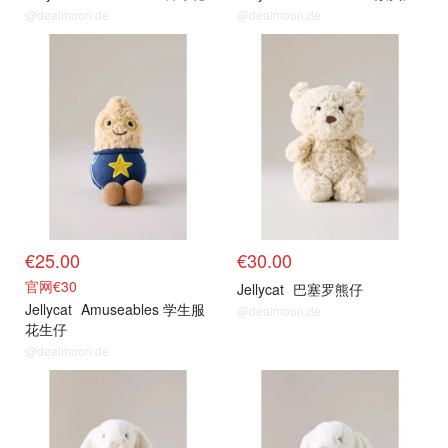
@dealmoon.de
@dealmoon.de
€25.00
€30.00
官网€30
Jellycat
巴塞罗熊仔
Jellycat
Amuseables 学生服
@dealmoon.de
花生仔
@dealmoon.de