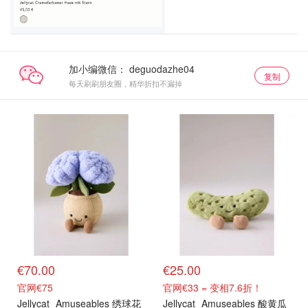
加小编微信：
复制
每天刷刷朋友圈，精华折扣不漏掉
€70.00
€25.00
官网€75
官网€33 = 变相7.6折！
Jellycat
Amuseables 绣球花
Jellycat
Amuseables 酸黄瓜