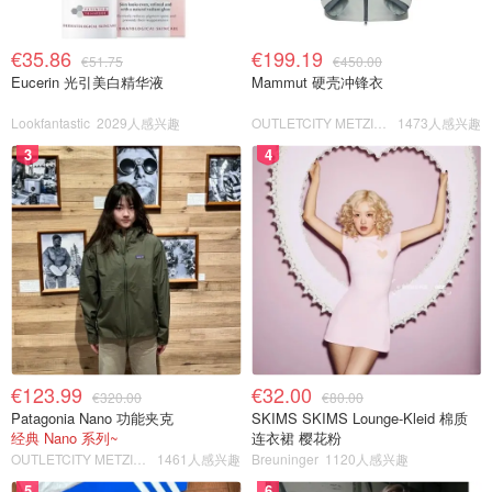
€35.86
€199.19
€51.75
€450.00
Eucerin 光引美白精华液
Mammut 硬壳冲锋衣
Lookfantastic
2029人感兴趣
OUTLETCITY METZINGEN
1473人感兴趣
3
4
€123.99
€32.00
€320.00
€80.00
Patagonia Nano 功能夹克
SKIMS SKIMS Lounge-Kleid 棉质
经典 Nano 系列~
连衣裙 樱花粉
OUTLETCITY METZINGEN
1461人感兴趣
Breuninger
1120人感兴趣
5
6