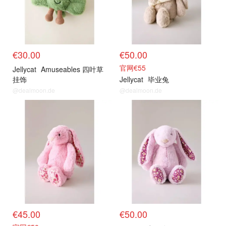
€30.00
€50.00
官网€55
Jellycat
Amuseables 四叶草
挂饰
Jellycat
毕业兔
@dealmoon.de
@dealmoon.de
€45.00
€50.00