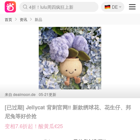
🇩🇪
4折！lulu周四疯狂上新
DE
Boticinal 夏促开抢！
还没结束！&OtherStories大促
Joybuy变相75折 随时失效
速领！Stanley独家85折
疑似霸哥！Camper额外叠85折
Zalando 奥莱闪促！每日更新
Moncler反季囤！5折起+叠9折
Coach Brooklyn仅€192
首页
资讯
新品
来自
dealmoon.de
05-21更新
[已过期] Jellycat 背刺官网‼️ 新款绣球花、花生仔、邦
尼兔等好价抢
变相7.6折起！酸黄瓜€25