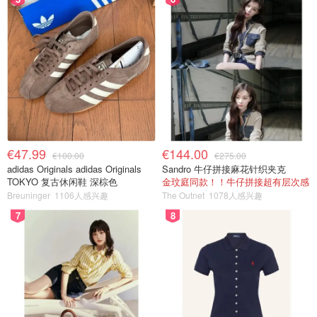
€47.99
€144.00
€100.00
€275.00
adidas Originals adidas Originals
Sandro 牛仔拼接麻花针织夹克
TOKYO 复古休闲鞋 深棕色
金玟庭同款！！牛仔拼接超有层次感
Breuninger
1106人感兴趣
The Outnet
1078人感兴趣
7
8