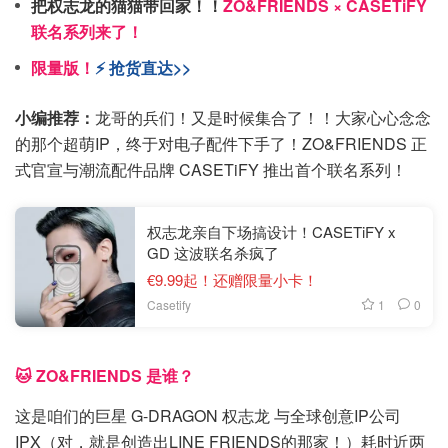
把权志龙的猫猫带回家！！
ZO&FRIENDS × CASETiFY
联名系列来了！
限量版！
⚡️ 抢货直达>>
小编推荐：
龙哥的兵们！又是时候集合了！！大家心心念念
的那个超萌IP，终于对电子配件下手了！ZO&FRIENDS 正
式官宣与潮流配件品牌 CASETiFY 推出首个联名系列！
权志龙亲自下场搞设计！CASETiFY x
GD 这波联名杀疯了
€9.99起！还赠限量小卡！
1
0
Casetify
🐱 ZO&FRIENDS 是谁？
这是咱们的巨星 G-DRAGON 权志龙 与全球创意IP公司
IPX（对，就是创造出LINE FRIENDS的那家！）耗时近两