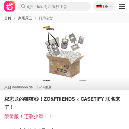
🇩🇪
4折！lulu周四疯狂上新
DE
Boticinal 夏促开抢！
还没结束！&OtherStories大促
Joybuy变相75折 随时失效
速领！Stanley独家85折
疑似霸哥！Camper额外叠85折
Zalando 奥莱闪促！每日更新
Moncler反季囤！5折起+叠9折
Coach Brooklyn仅€192
首页
家居厨卫
日用杂货
来自
dealmoon.de
05-14更新
权志龙的猫猫😍！ZO&FRIENDS × CASETiFY 联名来
了！
限量版！还剩少量！！