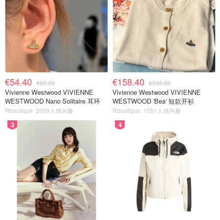
€54.40
€158.40
€85.00
€330.00
Vivienne Westwood VIVIENNE
Vivienne Westwood VIVIENNE
WESTWOOD Nano Solitaire 耳环
WESTWOOD 'Bea' 短款开衫
Rboutique
2059人感兴趣
Rboutique
1551人感兴趣
3
4