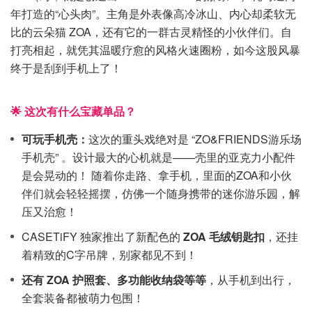
年打造的“心头肉”。主角是外表像高冷冰山、内心却柔软无
比的云朵猫 ZOA，还有它的一群古灵精怪的小伙伴们。自
打亮相起，就凭其温暖疗愈的风格火速圈粉，如今这股风暴
终于是刮到手机上了！
🌟 这次有什么宝藏单品？
可玩手机壳：
这次的重头戏绝对是 “ZO&FRIENDS游乐场
手机壳” 。设计最大的心机就是——壳里的亚克力小配件
是会晃动的！ 随着你走路、拿手机，里面的ZOA和小伙
伴们就会轻轻摇摆，仿佛一个随身携带的迷你游乐园，解
压又治愈！
CASETiFY 独家推出了新配色的
ZOA 毛绒钥匙扣
，还挂
着精致的C字吊牌，别家都见不到！
还有 ZOA 护照套、多功能收纳袋等等
，从手机到出行，
全套装备都被萌力包围！