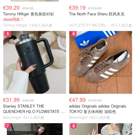
€39.20
€39.19
€99.90
€100.00
Tommy Hilfiger 黄色条纹衬衫
The North Face Sheru 防风夹克
Jisoo同款！
Tommy Hilfiger
1456人感兴趣
OUTLETCITY METZINGEN
657人感兴趣
5
6
€31.99
€47.99
€49.99
€100.00
Stanley STANLEY THE
adidas Originals adidas Originals
QUENCHER H2.O FLOWSTATE 保
TOKYO 复古休闲鞋 深棕色
温杯 1.18L 黑色
Breuninger
651人感兴趣
Breuninger
562人感兴趣
7
8