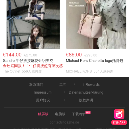
€144.00
€89.00
€275.00
€295.00
Sandro 牛仔拼接麻花针织夹克
Michael Kors Charlotte logo托特包
金玟庭同款！！牛仔拼接超有层次感
The Outnet
556人感兴趣
MICHAEL KORS
554人感兴趣
联系我们
黑五
InRewards
Impressum
Datenschutzerklärung
用户协议
版权声明
触屏版
电脑版
下载App
contact@dazhe.de
打开 APP