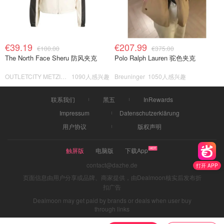
€39.19
€207.99
€100.00
€375.00
The North Face Sheru 防风夹克
Polo Ralph Lauren 驼色夹克
OUTLETCITY METZINGEN
1090人感兴趣
Breuninger
1050人感兴趣
联系我们
黑五
InRewards
Impressum
Datenschutzerklärung
用户协议
版权声明
触屏版
电脑版
下载App
contact@dazhe.de
打开 APP
页面信息由用户分享或品牌、商家提供，由Dealmoon核实后发布折
扣广告
Dealmoon may get paid by brands or deals when user buy
through links