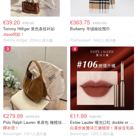
€39.20
€363.75
€99.90
€485.00
Tommy Hilfiger 黄色条纹衬衫
Burberry 羊绒格纹围巾
Jisoo同款！
Tommy Hilfiger
2004人感兴趣
TheDoubleF
1842人感兴趣
3
4
€279.99
€11.99
€595.00
€46.00
Polo Ralph Lauren 单肩包 橄榄绿金色
Estee Lauder 哑光口红 double or nothing色号
蹲补货！
白菜价捡雅诗兰黛细管！薄涂没毛病
Breuninger
1321人感兴趣
Breuninger
1302人感兴趣