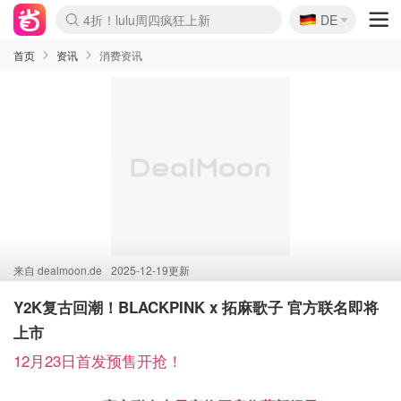
🇩🇪
4折！lulu周四疯狂上新
DE
Boticinal 夏促开抢！
还没结束！&OtherStories大促
Joybuy变相75折 随时失效
速领！Stanley独家85折
疑似霸哥！Camper额外叠85折
Zalando 奥莱闪促！每日更新
Moncler反季囤！5折起+叠9折
Coach Brooklyn仅€192
首页
资讯
消费资讯
来自
dealmoon.de
2025-12-19更新
Y2K复古回潮！BLACKPINK x 拓麻歌子 官方联名即将
上市
12月23日首发预售开抢！