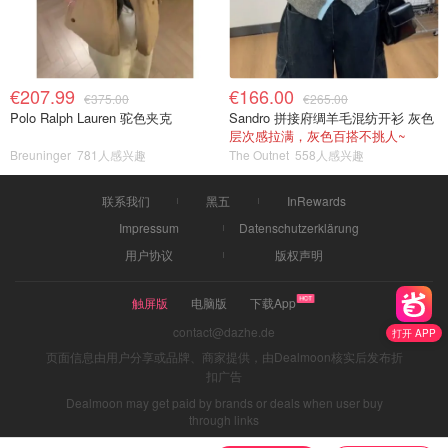
€207.99
€166.00
€375.00
€265.00
Polo Ralph Lauren 驼色夹克
Sandro 拼接府绸羊毛混纺开衫 灰色
层次感拉满，灰色百搭不挑人~
Breuninger
781人感兴趣
The Outnet
558人感兴趣
联系我们
黑五
InRewards
Impressum
Datenschutzerklärung
用户协议
版权声明
触屏版
电脑版
下载App
contact@dazhe.de
打开 APP
页面信息由用户分享或品牌、商家提供，由Dealmoon核实后发布折
扣广告
Dealmoon may get paid by brands or deals when user buy
through links