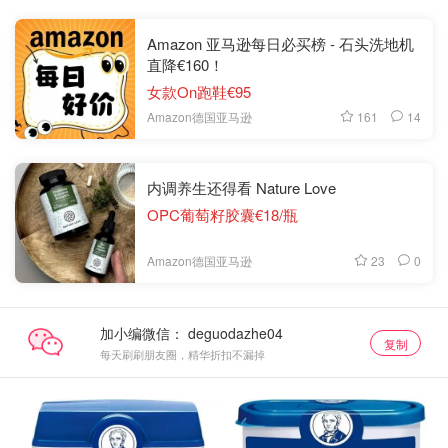
Amazon 亚马逊每日必买榜 - 石头洗地机
直降€160！
女款On跑鞋€95
161
14
Amazon德国亚马逊
内调养生还得看 Nature Love
OPC葡萄籽胶囊€18/瓶
23
0
Amazon德国亚马逊
加小编微信：
复制
每天刷刷朋友圈，精华折扣不漏掉