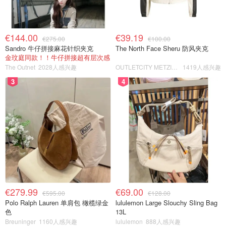
€144.00
€39.19
€275.00
€100.00
Sandro 牛仔拼接麻花针织夹克
The North Face Sheru 防风夹克
金玟庭同款！！牛仔拼接超有层次感
The Outnet
2028人感兴趣
OUTLETCITY METZINGEN
1419人感兴趣
3
4
€279.99
€69.00
€595.00
€128.00
Polo Ralph Lauren 单肩包 橄榄绿金
lululemon Large Slouchy Sling Bag
色
13L
Breuninger
1160人感兴趣
lululemon
888人感兴趣