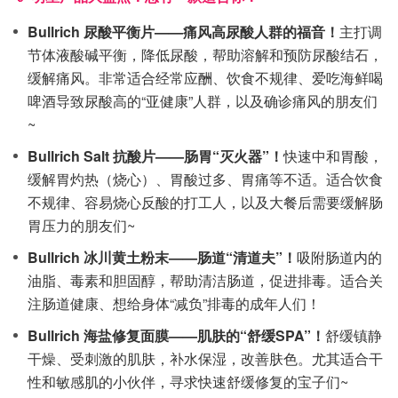
Bullrich 尿酸平衡片——痛风高尿酸人群的福音！
主打调
节体液酸碱平衡，降低尿酸，帮助溶解和预防尿酸结石，
缓解痛风。非常适合经常应酬、饮食不规律、爱吃海鲜喝
啤酒导致尿酸高的“亚健康”人群，以及确诊痛风的朋友们
~
Bullrich Salt 抗酸片——肠胃“灭火器”！
快速中和胃酸，
缓解胃灼热（烧心）、胃酸过多、胃痛等不适。适合饮食
不规律、容易烧心反酸的打工人，以及大餐后需要缓解肠
胃压力的朋友们~
Bullrich 冰川黄土粉末——肠道“清道夫”！
吸附肠道内的
油脂、毒素和胆固醇，帮助清洁肠道，促进排毒。适合关
注肠道健康、想给身体“减负”排毒的成年人们！
Bullrich 海盐修复面膜——肌肤的“舒缓SPA”！
舒缓镇静
干燥、受刺激的肌肤，补水保湿，改善肤色。尤其适合干
性和敏感肌的小伙伴，寻求快速舒缓修复的宝子们~