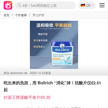
🇩🇪
4折！lulu周四疯狂上新
DE
Boticinal 夏促开抢！
还没结束！&OtherStories大促
Joybuy变相75折 随时失效
速领！Stanley独家85折
疑似霸哥！Camper额外叠85折
Zalando 奥莱闪促！每日更新
Moncler反季囤！5折起+叠9折
Coach Brooklyn仅€192
首页
个护健康
男士护理
来自
dealmoon.de
2025-10-24更新
吃出来的负担，用 Bullrich “消化”掉！抗酸片仅€2.51
起
封面王牌尿酸平衡片€5.35