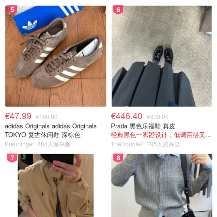
5
6
€47.99
€446.40
€100.00
€930.00
adidas Originals adidas Originals
Prada 黑色乐福鞋 真皮
TOKYO 复古休闲鞋 深棕色
经典黑色一脚蹬设计，低调百搭又高级
Breuninger
884人感兴趣
TheDoubleF
795人感兴趣
7
8