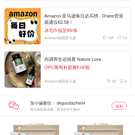
Amazon 亚马逊每日必买榜 - Drano管道
疏通仅€2.58！
冰毛巾低至€6/条
160
14
Amazon德国亚马逊
内调养生还得看 Nature Love
OPC葡萄籽胶囊€18/瓶
23
0
Amazon德国亚马逊
加小编微信：
复制
每天刷刷朋友圈，精华折扣不漏掉