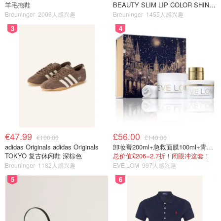
羊毛拖鞋
BEAUTY SLIM LIP COLOR SHINE
口红 open back色
Breuninger
2006人感兴趣
Breuninger
1455人感兴趣
3
4
€47.99
£56.00
€100.00
£140.00
adidas Originals adidas Originals
卸妆膏200ml+急救面膜100ml+青春面霜15ml
TOKYO 复古休闲鞋 深棕色
总价值£206=2.7折！闭眼冲这套！
Breuninger
1182人感兴趣
EVE LOM
997人感兴趣
5
6