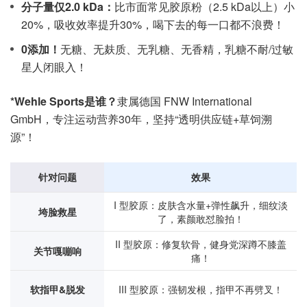
分子量仅2.0 kDa：
比市面常见胶原粉（2.5 kDa以上）小
20%，吸收效率提升30%，喝下去的每一口都不浪费！
0添加！
无糖、无麸质、无乳糖、无香精，乳糖不耐/过敏
星人闭眼入！
*Wehle Sports是谁？
隶属德国 FNW International
GmbH，专注运动营养30年，坚持“透明供应链+草饲溯
源”！
针对问题
效果
I 型胶原：皮肤含水量+弹性飙升，细纹淡
垮脸救星
了，素颜敢怼脸拍！
II 型胶原：修复软骨，健身党深蹲不膝盖
关节嘎嘣响
痛！
软指甲&脱发
III 型胶原：强韧发根，指甲不再劈叉！