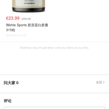
€23.99
€29.99
Wehle Sports 胶原蛋白胶囊
315粒
@dealmoon.de
Dealmoon may be paid when users buy items via our links.
问大家
0
全部
评论