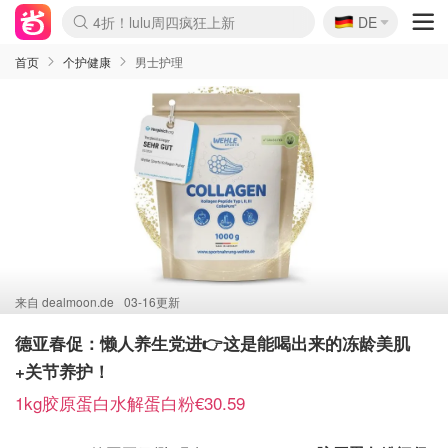
🇩🇪
4折！lulu周四疯狂上新
DE
Boticinal 夏促开抢！
还没结束！&OtherStories大促
Joybuy变相75折 随时失效
速领！Stanley独家85折
疑似霸哥！Camper额外叠85折
Zalando 奥莱闪促！每日更新
Moncler反季囤！5折起+叠9折
Coach Brooklyn仅€192
首页
个护健康
男士护理
来自
dealmoon.de
03-16更新
德亚春促：懒人养生党进👉这是能喝出来的冻龄美肌
+关节养护！
1kg胶原蛋白水解蛋白粉€30.59