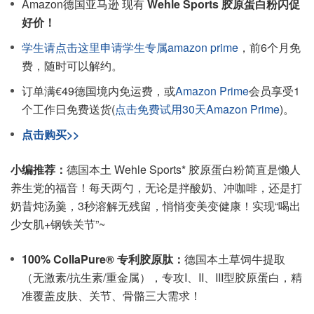
Amazon德国亚马逊 现有
Wehle Sports 胶原蛋白粉闪促
好价！
学生请点击这里申请学生专属amazon prime
，前6个月免
费，随时可以解约。
订单满€49德国境内免运费，或
Amazon Prime
会员享受1
个工作日免费送货(
点击免费试用30天Amazon Prime
)。
点击购买>>
小编推荐：
德国本土 Wehle Sports* 胶原蛋白粉简直是懒人
养生党的福音！每天两勺，无论是拌酸奶、冲咖啡，还是打
奶昔炖汤羹，3秒溶解无残留，悄悄变美变健康！实现“喝出
少女肌+钢铁关节”~
100% CollaPure® 专利胶原肽：
德国本土草饲牛提取
（无激素/抗生素/重金属），专攻I、II、III型胶原蛋白，精
准覆盖皮肤、关节、骨骼三大需求！