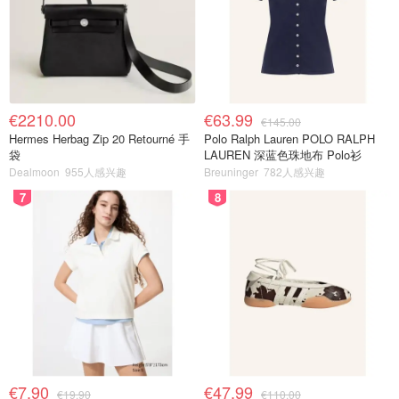
€2210.00
€63.99
€145.00
Hermes Herbag Zip 20 Retourné 手
Polo Ralph Lauren POLO RALPH
袋
LAUREN 深蓝色珠地布 Polo衫
Dealmoon
955人感兴趣
Breuninger
782人感兴趣
7
8
€7.90
€47.99
€19.90
€110.00