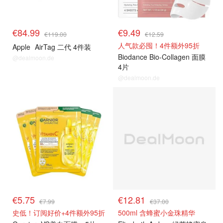
€84.99
€9.49
€119.00
€12.59
人气款必囤！4件额外95折
Apple
AirTag 二代 4件装
Biodance Bio-Collagen 面膜
@dealmoon.de
4片
@dealmoon.de
€5.75
€12.81
€7.99
€37.00
史低！订阅好价+4件额外95折
500ml 含蜂蜜小金珠精华