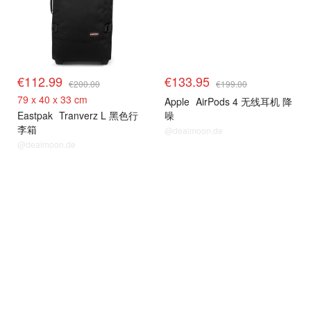
€112.99
€133.95
€200.00
€199.00
79 x 40 x 33 cm
Apple
AirPods 4 无线耳机 降
Eastpak
Tranverz L 黑色行
噪
李箱
@dealmoon.de
@dealmoon.de