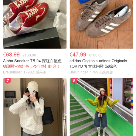
€63.99
€47.99
€160.00
€100.00
Aloha Sneaker TB.24 深红白配色
adidas Originals adidas Originals
德训鞋+酒红色，今年热门组合！
TOKYO 复古休闲鞋 深棕色
Breuninger
1793人感兴趣
Breuninger
1769人感兴趣
7
8