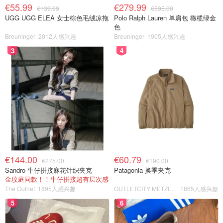
€55.99
€279.99
€139.99
€595.00
UGG UGG ELEA 女士棕色毛绒凉拖
Polo Ralph Lauren 单肩包 橄榄绿金
色
Breuninger
2012人感兴趣
Breuninger
1905人感兴趣
3
4
€144.00
€60.79
€275.00
€190.00
Sandro 牛仔拼接麻花针织夹克
Patagonia 换季夹克
金玟庭同款！！牛仔拼接超有层次感
The Outnet
1895人感兴趣
OUTLETCITY METZINGEN
1865人感兴趣
5
6