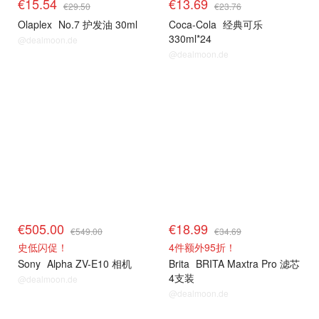
€15.54
€13.69
€29.50
€23.76
Olaplex
No.7 护发油 30ml
Coca-Cola
经典可乐
330ml*24
@dealmoon.de
@dealmoon.de
€505.00
€18.99
€549.00
€34.69
史低闪促！
4件额外95折！
Sony
Alpha ZV-E10 相机
Brita
BRITA Maxtra Pro 滤芯
4支装
@dealmoon.de
@dealmoon.de