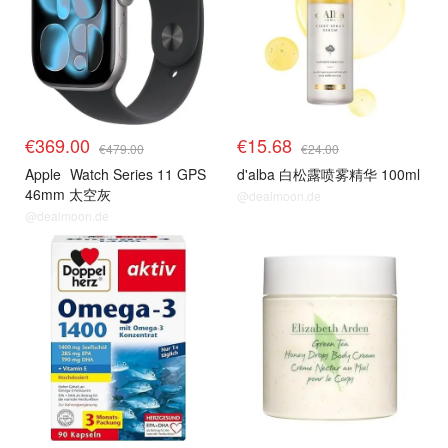
€369.00
€15.68
€479.00
€24.00
Apple
Watch Series 11 GPS
d'alba 白松露喷雾精华 100ml
46mm 太空灰
@dealmoon.de
@dealmoon.de