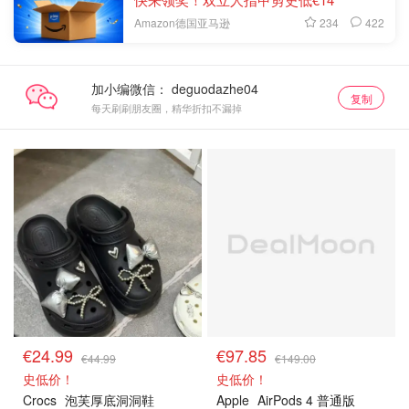
234
422
Amazon德国亚马逊
加小编微信：
复制
每天刷刷朋友圈，精华折扣不漏掉
€24.99
€97.85
€44.99
€149.00
史低价！
史低价！
Crocs
泡芙厚底洞洞鞋
Apple
AirPods 4 ​​​​普通版