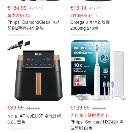
€184.99
€16.14
€499.99
€24.99
单支才€92.5
2件额外95折！
Philips
DiamondClean 电动
Omega 3 鱼油软胶囊
牙刷2手柄+4个刷头
2000mg 240粒
@dealmoon.de
@dealmoon.de
€89.99
€129.99
€149.99
€229.99
闪购j价！随时卖完！
Ninja
AF180EUCP 空气炸锅
6.2L 黑色
Philips
Sonicare HX7420 声
波牙刷 白色
@dealmoon.de