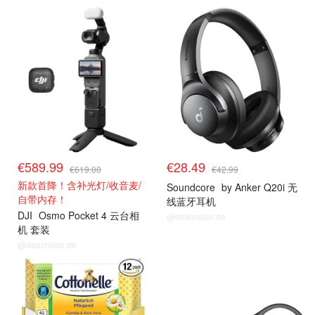
€589.99
€28.49
€619.00
€42.99
新款首降！含补光灯/收音麦/
Soundcore
by Anker Q20i 无
自带内存！
线蓝牙耳机
DJI
Osmo Pocket 4 云台相
@dealmoon.de
机 套装
@dealmoon.de