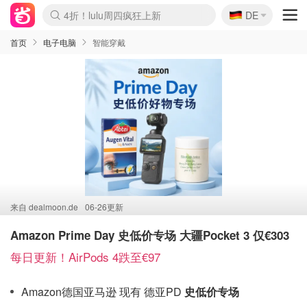
🇩🇪
4折！lulu周四疯狂上新
DE
Boticinal 夏促开抢！
还没结束！&OtherStories大促
Joybuy变相75折 随时失效
速领！Stanley独家85折
疑似霸哥！Camper额外叠85折
Zalando 奥莱闪促！每日更新
Moncler反季囤！5折起+叠9折
Coach Brooklyn仅€192
首页
电子电脑
智能穿戴
来自
dealmoon.de
06-26更新
Amazon Prime Day 史低价专场 大疆Pocket 3 仅€303
每日更新！AirPods 4跌至€97
Amazon德国亚马逊 现有 德亚PD
史低价专场