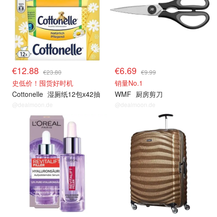
€12.88
€6.69
€23.80
€9.99
史低价！囤货好时机
销量No.1
Cottonelle
湿厕纸12包x42抽
WMF
厨房剪刀
@dealmoon.de
@dealmoon.de