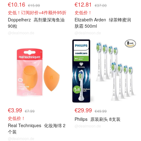
€10.16
€12.81
€15.99
€37.00
史低！订阅好价+4件额外95折
史低价！
Doppelherz
高剂量深海鱼油
Elizabeth Arden
绿茶蜂蜜润
90粒
肤霜 500ml
@dealmoon.de
@dealmoon.de
€3.99
€29.99
€7.99
€49.99
史低价！
Philips
原装刷头 8支装
Real Techniques
化妆海绵 2
@dealmoon.de
个装
@dealmoon.de