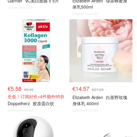
Garnier
VC美白面膜 x 5片
Elizabeth Arden
绿茶蜂蜜身
体乳500ml
@dealmoon.de
@dealmoon.de
€5.58
€14.57
€8.99
€27.00
史低！订阅好价+4件额外95折
Elizabeth Arden
白茶野玫瑰
Doppelherz
胶原蛋白饮
身体乳 400ml
@dealmoon.de
@dealmoon.de