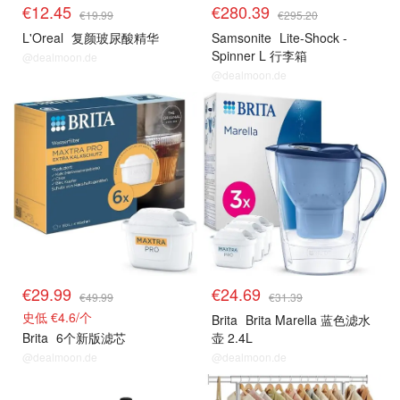
€12.45
€280.39
€19.99
€295.20
L'Oreal
复颜玻尿酸精华
Samsonite
Lite-Shock -
Spinner L 行李箱
@dealmoon.de
@dealmoon.de
€29.99
€24.69
€49.99
€31.39
史低 €4.6/个
Brita
Brita Marella 蓝色滤水
Brita
6个新版滤芯
壶 2.4L
@dealmoon.de
@dealmoon.de