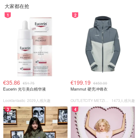
大家都在抢
1
2
€35.86
€199.19
€51.75
€450.00
Eucerin 光引美白精华液
Mammut 硬壳冲锋衣
Lookfantastic
2029人感兴趣
OUTLETCITY METZINGEN
1473人感兴趣
3
4