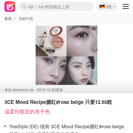
🇩🇪
4折！lulu周四疯狂上新
DE
Boticinal 夏促开抢！
还没结束！&OtherStories大促
Joybuy变相75折 随时失效
速领！Stanley独家85折
疑似霸哥！Camper额外叠85折
Zalando 奥莱闪促！每日更新
Moncler反季囤！5折起+叠9折
Coach Brooklyn仅€192
首页
直邮中国
来自
dealmoon.de
2019-10-22更新
3CE Mood Recipe腮红#rose beige 只要12.65欧
温柔到窒息的杏子色
YesStyle (DE) 现有 3CE Mood Recipe腮红#rose beige