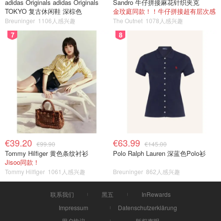
adidas Originals adidas Originals
Sandro 牛仔拼接麻花针织夹克
TOKYO 复古休闲鞋 深棕色
金玟庭同款！！牛仔拼接超有层次感
Breuninger
1106人感兴趣
The Outnet
1078人感兴趣
7
8
€39.20
€63.99
€99.90
€145.00
Tommy Hilfiger 黄色条纹衬衫
Polo Ralph Lauren 深蓝色Polo衫
Jisoo同款！
Tommy Hilfiger
1061人感兴趣
Breuninger
862人感兴趣
联系我们
黑五
InRewards
Impressum
Datenschutzerklärung
用户协议
版权声明