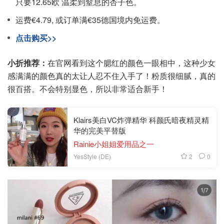
只要12.65欧 温柔到窒息的杏子色。
运费€4.79, 或订单满€35德国境内免运费。
点击购买>>
小折推荐：
在官网看到这个腮红的颜色一眼相中，这种少女
感满满的颜色真的太让人忍不住入手了！粉质很细腻，真的
很百搭。不会特别显色，所以非常适合新手！
Klairs美白VC炸弹精华 科颜氏暗夜精灵精
华的完美平替版
Rainie小姐姐爱用品之一
2
0
YesStyle (DE)