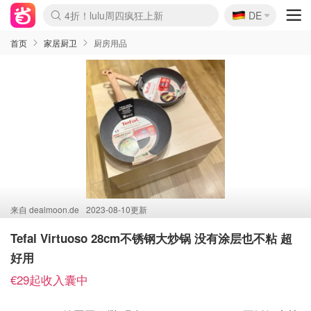
🇩🇪
4折！lulu周四疯狂上新
DE
Boticinal 夏促开抢！
还没结束！&OtherStories大促
Joybuy变相75折 随时失效
速领！Stanley独家85折
疑似霸哥！Camper额外叠85折
Zalando 奥莱闪促！每日更新
Moncler反季囤！5折起+叠9折
Coach Brooklyn仅€192
首页
家居厨卫
厨房用品
来自
dealmoon.de
2023-08-10更新
Tefal Virtuoso 28cm不锈钢大炒锅 没有涂层也不粘 超
好用
€29起收入囊中