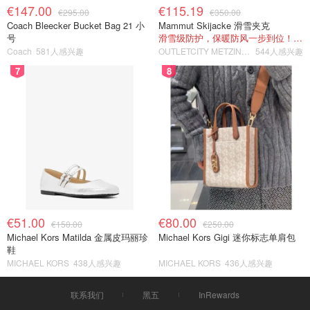
€147.00
€115.19
€295.00
€350.00
Coach Bleecker Bucket Bag 21 小
Mammut Skijacke 滑雪夹克
号
滑雪级防护，保暖防风一步到位！仅剩s！
Coach
581人感兴趣
OUTLETCITY METZINGEN
544人感兴趣
7
8
€51.00
€80.00
€150.00
€250.00
Michael Kors Matilda 金属皮玛丽珍
Michael Kors Gigi 迷你标志单肩包
鞋
MICHAEL KORS
438人感兴趣
MICHAEL KORS
436人感兴趣
联系我们
黑五
InRewards