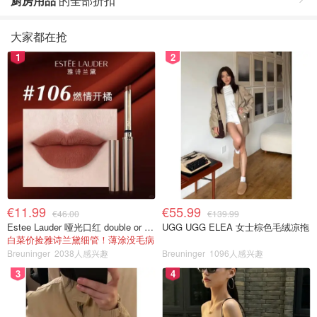
厨房用品
的全部折扣
大家都在抢
1
2
€11.99
€55.99
€46.00
€139.99
Estee Lauder 哑光口红 double or nothing色号
UGG UGG ELEA 女士棕色毛绒凉拖
白菜价捡雅诗兰黛细管！薄涂没毛病
Breuninger
2038人感兴趣
Breuninger
1096人感兴趣
3
4