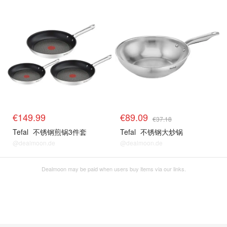
€149.99
€89.09
€37.18
Tefal
不锈钢煎锅3件套
Tefal
不锈钢大炒锅
@dealmoon.de
@dealmoon.de
Dealmoon may be paid when users buy items via our links.