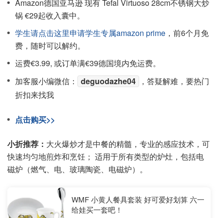
Amazon德国亚马逊 现有 Tefal Virtuoso 28cm不锈钢大炒
锅 €29起收入囊中。
学生请点击这里申请学生专属amazon prime
，前6个月免
费，随时可以解约。
运费€3.99, 或订单满€39德国境内免运费。
加客服小编微信：
deguodazhe04
，答疑解难，要热门
折扣来找我
点击购买>>
小折推荐：
大火爆炒才是中餐的精髓，专业的感应技术，可
快速均匀地煎炸和烹饪； 适用于所有类型的炉灶，包括电
磁炉（燃气、电、玻璃陶瓷、电磁炉）。
WMF 小黄人餐具套装 好可爱好划算 六一
给娃买一套吧！