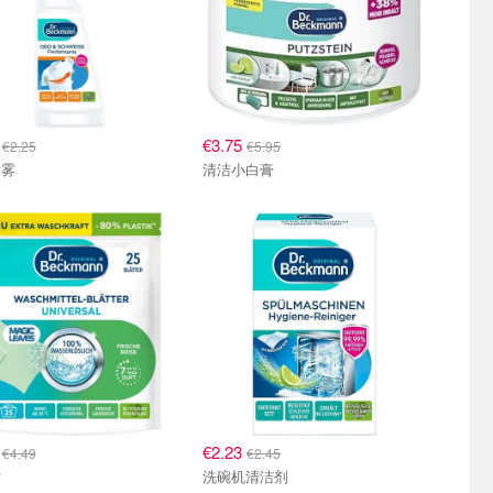
4
€3.75
€2.25
€5.95
喷雾
清洁小白膏
9
€2.23
€4.49
€2.45
片
洗碗机清洁剂