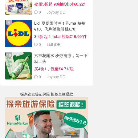
变相5折起 90抽纸巾才€0.22/
包
0
Joybuy DE
Lidl 夏促限时冲！Puma 短袖
€10、飞利浦咖啡机€70
3.4折起！Tefal 煎锅€16.99/件
0
Lidl (DE)
六神花露水 驱蚊清凉，闻一下
就上头
买4免1，低至€4.71/瓶
0
Joybuy DE
探亲访友签证保险 拒签全额退款