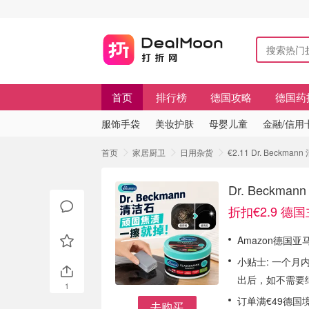
首页
排行榜
德国攻略
德国药
服饰手袋
美妆护肤
母婴儿童
金融/信用
首页
家居厨卫
日用杂货
€2.11 Dr. Bec
Dr. Beck
折扣€2.9 德
Amazon德国亚马
小贴士: 一个月
出后，如不需要
1
订单满€49德国
去购买