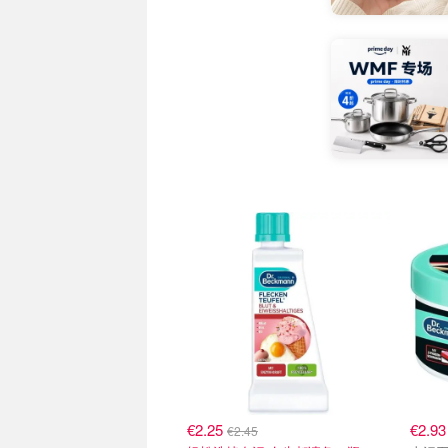
€2.25
€2.9
€2.45