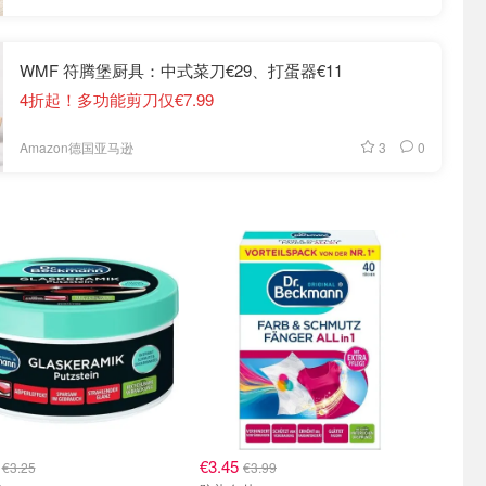
WMF 符腾堡厨具：中式菜刀€29、打蛋器€11
4折起！多功能剪刀仅€7.99
3
0
Amazon德国亚马逊
3
€3.45
€3.25
€3.99