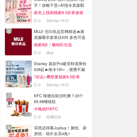
字！攻略干货+AI指令直接戳
新色上线🆓独家8.5折劵速领
0
Stanley 1913
MUJI 无印良品官网精选🔥家
居服睡衣套装仅€35 多色可选
独家8折！畅销区任选
0
Muji
Stanley 新款Pro吸管杯首降价
€28起🔥保冷12h+，便携不漏
水
7折起+叠限量独家8.5折券
0
Stanley 1913
KFC 辣翅自助没吃爽？20个
€9.99继续炫
今晚就约KFC
0
吃喝玩乐
买纸还得看Joybuy！厕纸、厨
房纸、纸巾全买4免1