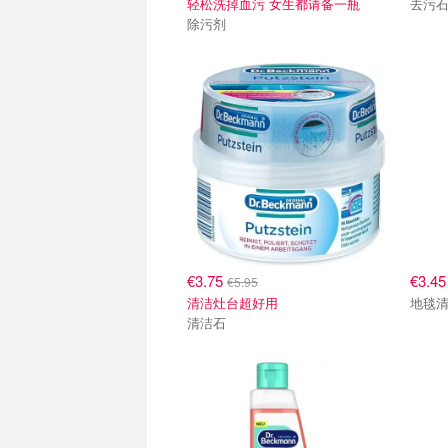
轻松洗掉血污 女生都请备一瓶
去污
除污剂
€3.75
€3.4
€5.95
清洁灶台超好用
地毯
清洁石