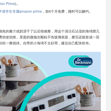
n Prime
)。
学生专属amazon prime
，前6个月免费，随时可以解约。
烧焦的酱汁或奶渍干了以后很难擦，用这个清洁石沾湿的海绵蹭几
费劲使劲抠。里面的微抛光颗粒不伤玻璃表面，擦完还能形成一层
轻轻一擦就掉。自带的小海绵不太好用，建议自己配块软布。