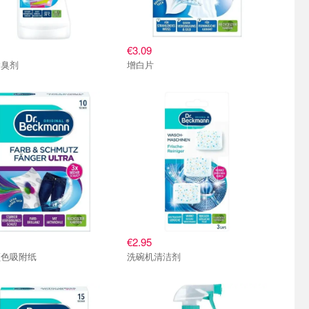
€3.09
除臭剂
增白片
€2.95
颜色吸附纸
洗碗机清洁剂