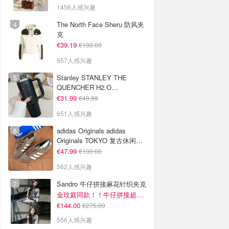
1456人感兴趣
The North Face Sheru 防风夹
克
€39.19
€100.00
657人感兴趣
Stanley STANLEY THE
QUENCHER H2.O
FLOWSTATE 保温杯 1.18L 黑
€31.99
€49.99
色
651人感兴趣
adidas Originals adidas
Originals TOKYO 复古休闲鞋
深棕色
€47.99
€100.00
562人感兴趣
Sandro 牛仔拼接麻花针织夹克
金玟庭同款！！牛仔拼接超有层次感
€144.00
€275.00
556人感兴趣