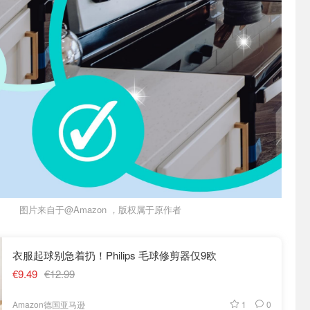
图片来自于@Amazon ，版权属于原作者
衣服起球别急着扔！Philips 毛球修剪器仅9欧
€9.49
€12.99
1
0
Amazon德国亚马逊