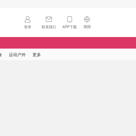
德国
登录
联系我们
APP下载
🇺🇸
美国
🇨🇳
中国
食
运动户外
更多
🇨🇦
加拿大
扫码下载 App
🇬🇧
英国
Download on the
App Store
🇩🇪
德国
Download the
Android App
🇫🇷
法国
🇮🇹
意大利
🇦🇺
澳洲