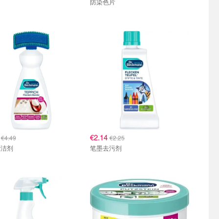
石
防染色片
5
€2.14
€4.49
€2.25
清洁剂
笔墨去污剂