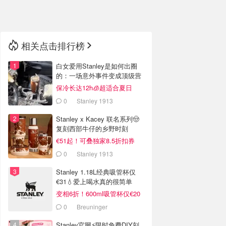
🇳🇿
新西兰
相关点击排行榜
白女爱用Stanley是如何出圈
的：一场意外事件变成顶级营
销案例
保冷长达12h🧊超适合夏日
0
Stanley 1913
Stanley x Kacey 联名系列🤠
复刻西部牛仔的乡野时刻
€51起！可叠独家8.5折扣券
0
Stanley 1913
Stanley 1.18L经典吸管杯仅
€31💧爱上喝水真的很简单
变相6折！600ml吸管杯仅€20
0
Breuninger
Stanley官网⚡️限时免费DIY刻