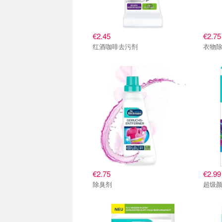
€2.45
€2.75
红酒咖啡去污剂
衣物
€2.75
€2.99
除臭剂
超级