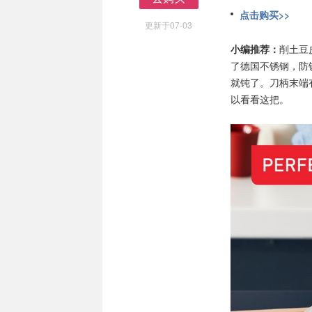
去购买
点击购买>>
更新于07-03
小编推荐：
削土豆
了德国不锈钢，防
就钝了。刀柄末端
以看看这把。