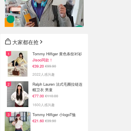
大家都在抢
Tommy Hilfiger 黄色条纹衬衫
Jisoo同款！
€39.20
€99.90
2022人感兴趣
Ralph Lauren 法式毛圈拉链连
帽卫衣 男童
€77.00
€110.00
1600人感兴趣
Tommy Hilfiger 小logoT恤
€21.60
€39.90