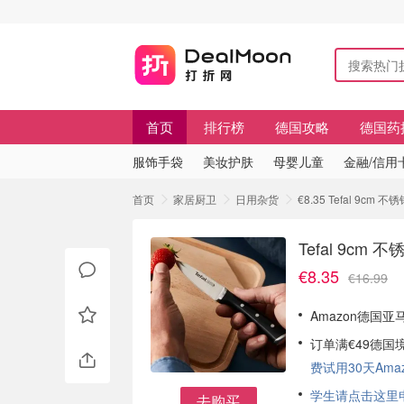
首页
排行榜
德国攻略
德国药
服饰手袋
美妆护肤
母婴儿童
金融/信用
首页
家居厨卫
日用杂货
€8.35 Tefal 9cm
Tefal 9cm
€8.35
€16.99
Amazon德国亚马
订单满€49德国
费试用30天Amazo
学生请点击这里申请
去购买