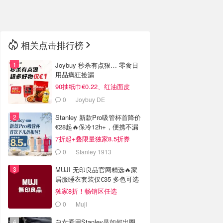
🇳🇿
新西兰
相关点击排行榜
Joybuy 秒杀有点狠… 零食日
用品疯狂捡漏
90抽纸巾€0.22、红油面皮
€0.99
0
Joybuy DE
Stanley 新款Pro吸管杯首降价
€28起🔥保冷12h+，便携不漏
水
7折起+叠限量独家8.5折券
0
Stanley 1913
MUJI 无印良品官网精选🔥家
居服睡衣套装仅€35 多色可选
独家8折！畅销区任选
0
Muji
白女爱用Stanley是如何出圈