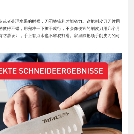
皮或者处理水果的时候，刀刃够锋利才能省力。这把削皮刀刀片用
锈做得不错，用完冲一下擦干就行，不会像便宜的削皮刀用几个月
有防滑设计，手上有点水也不容易打滑。家里缺把顺手削皮刀的可