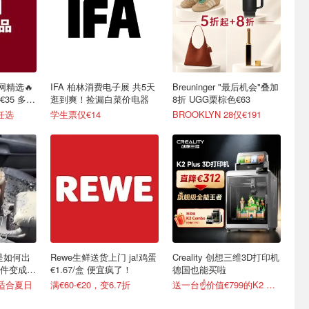
网精选🔥
IFA 柏林消费电子展 共5天
Breuninger "最后机会"叠加
35 多色
逛到爽！捡漏白菜价电器
8折 UGG栗棕色€63
任选
学生票仅€14
BROOKLYN 28仅€191
y是如何出
Rewe生鲜送货上门 ja!鸡蛋
Creality 创想三维3D打印机
件变成顶
€1.67/盒 便宜疯了！
德国也能买啦
超适合夏日
满€60-€20，变6.7折
送一台☝️价值€799的K2 Combo！