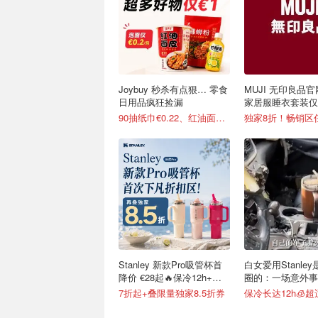
Joybuy 秒杀有点狠… 零食
MUJI 无印良品官
日用品疯狂捡漏
家居服睡衣套装仅€
可选
90抽纸巾€0.22、红油面皮€0.99
独家8折！畅销区
Stanley 新款Pro吸管杯首
白女爱用Stanle
降价 €28起🔥保冷12h+，
圈的：一场意外事
便携不漏水
级营销案例
7折起+叠限量独家8.5折券
保冷长达12h🧊