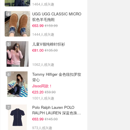
1464人感兴趣
UGG UGG CLASSIC MICRO
驼色羊毛拖鞋
€63.99
€159.99
1444人感兴趣
儿童V领纯棉针织衫
€81.00
€135.00
1062人感兴趣
Tommy Hilfiger 金色纽扣罗纹
背心
Jisoo同款！
€23.20
€59.90
1001人感兴趣
Polo Ralph Lauren POLO
RALPH LAUREN 深蓝色珠地
布 Polo衫
€63.99
€145.00
973人感兴趣