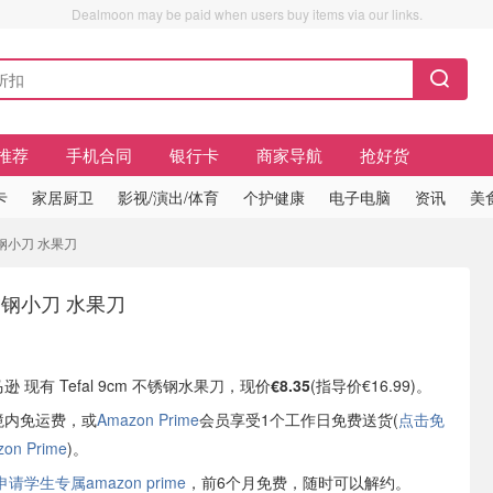
Dealmoon may be paid when users buy items via our links.
推荐
手机合同
银行卡
商家导航
抢好货
卡
家居厨卫
影视/演出/体育
个护健康
电子电脑
资讯
美
 不锈钢小刀 水果刀
 不锈钢小刀 水果刀
逊 现有 Tefal 9cm 不锈钢水果刀，现价
€8.35
(指导价€16.99)。
境内免运费，或
Amazon Prime
会员享受1个工作日免费送货(
点击免
n Prime
)。
学生专属amazon prime
，前6个月免费，随时可以解约。