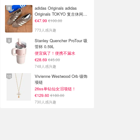
adidas Originals adidas
Originals TOKYO 复古休闲鞋
深棕色
€47.99
€100.00
773人感兴趣
Stanley Quencher ProTour 吸
管杯 0.59L
便宜疯了！便携不漏水
€28.69
€45.00
748人感兴趣
Vivienne Westwood Orb 镶饰
项链
26ss单钻仙女泪项链！
€129.60
€180.00
730人感兴趣