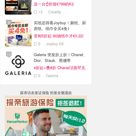
送一台☝️价值€799的K2
Combo！
13
Creality
买纸还得看Joybuy！厕纸、厨
房纸、纸巾全买4免1
变相5折起 90抽纸巾才€0.22/
包
0
Joybuy DE
Galeria 突发折上折！Chanel、
Dior、Staub、黑绷带
4折起+叠8折 Chanel洁面罕见
€43
0
Galeria
探亲访友签证保险 拒签全额退款