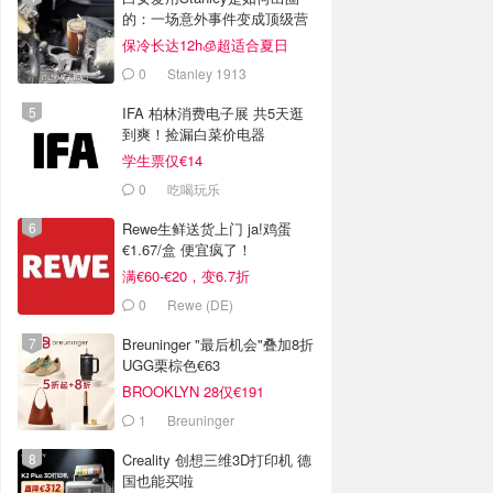
的：一场意外事件变成顶级营
销案例
保冷长达12h🧊超适合夏日
0
Stanley 1913
IFA 柏林消费电子展 共5天逛
到爽！捡漏白菜价电器
学生票仅€14
0
吃喝玩乐
Rewe生鲜送货上门 ja!鸡蛋
€1.67/盒 便宜疯了！
满€60-€20，变6.7折
0
Rewe (DE)
Breuninger "最后机会"叠加8折
UGG栗棕色€63
BROOKLYN 28仅€191
1
Breuninger
Creality 创想三维3D打印机 德
国也能买啦