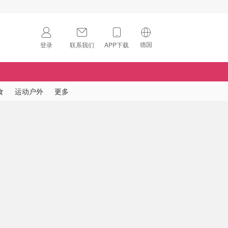
德国
登录
联系我们
APP下载
🇺🇸
美国
🇨🇳
中国
食
运动户外
更多
🇨🇦
加拿大
扫码下载 App
🇬🇧
英国
Download on the
App Store
🇩🇪
德国
Download the
Android App
🇫🇷
法国
🇮🇹
意大利
🇦🇺
澳洲