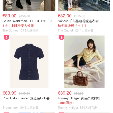
€89.00
€82.00
€850.00
€315.00
Stuart Weitzman THE OUTNET Jocey 弹力绒面过膝靴
Sandro 千鸟格粗花呢连衣裙
1折！上脚秒变大长腿
秋冬高级感担当！！
The Outnet
1373人感兴趣
The Outnet
1214人感兴趣
5
6
€63.99
€39.20
€145.00
€99.90
Polo Ralph Lauren 深蓝色Polo衫
Tommy Hilfiger 黄色条纹衬衫
Jisoo同款！
Breuninger
1043人感兴趣
Tommy Hilfiger
854人感兴趣