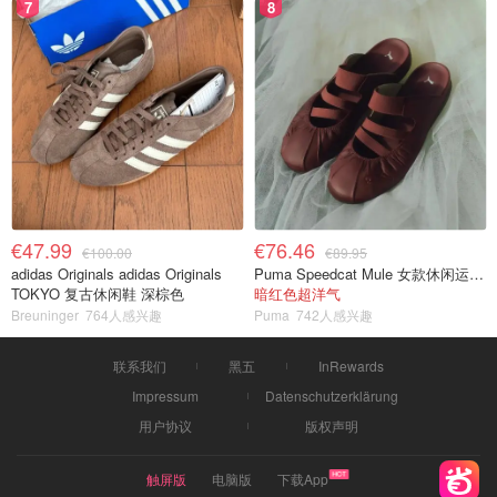
7
8
€47.99
€76.46
€100.00
€89.95
adidas Originals adidas Originals
Puma Speedcat Mule 女款休闲运动鞋
TOKYO 复古休闲鞋 深棕色
暗红色超洋气
Breuninger
764人感兴趣
Puma
742人感兴趣
联系我们
黑五
InRewards
Impressum
Datenschutzerklärung
用户协议
版权声明
触屏版
电脑版
下载App