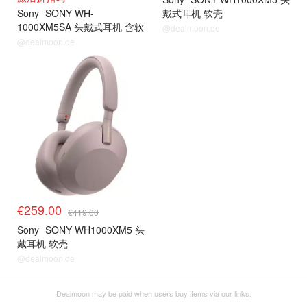
Sony
SONY WH-
戴式耳机 软壳
1000XM5SA 头戴式耳机 含软
@dealmoon.de
包
@dealmoon.de
€259.00
€419.00
Sony
SONY WH1000XM5 头
戴耳机 软壳
@dealmoon.de
Dealmoon may be paid when users buy items via our links.