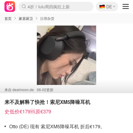
🇩🇪
4折！lulu周四疯狂上新
DE
Boticinal 夏促开抢！
还没结束！&OtherStories大促
Joybuy变相75折 随时失效
速领！Stanley独家85折
疑似霸哥！Camper额外叠85折
Zalando 奥莱闪促！每日更新
Moncler反季囤！5折起+叠9折
Coach Brooklyn仅€192
首页
家居厨卫
日用杂货
来自
dealmoon.de
06-02更新
来不及解释了快抢！索尼XM5降噪耳机
史低价€179🆚原€379
Otto (DE) 现有 索尼XM5降噪耳机 折后€179。