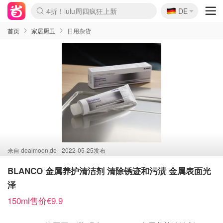
🇩🇪
4折！lulu周四疯狂上新
DE
Boticinal 夏促开抢！
还没结束！&OtherStories大促
Joybuy变相75折 随时失效
速领！Stanley独家85折
疑似霸哥！Camper额外叠85折
Zalando 奥莱闪促！每日更新
Moncler反季囤！5折起+叠9折
Coach Brooklyn仅€192
首页
家居厨卫
日用杂货
来自
dealmoon.de
2022-05-25发布
BLANCO 金属养护清洁剂 清除锈迹和污渍 金属表面光
泽
150ml售价€9.9