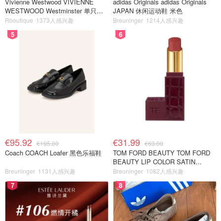
Vivienne Westwood VIVIENNE
adidas Originals adidas Originals
WESTWOOD Westminster 单只耳
JAPAN 休闲运动鞋 米色
环
Rboutique
1373人感兴趣
Breuninger
1214人感兴趣
5
6
€95.92
€31.99
€195.00
€63.00
Coach COACH Loafer 黑色乐福鞋
TOM FORD BEAUTY TOM FORD
BEAUTY LIP COLOR SATIN
MATTE 裸玫瑰口红
Breuninger
1131人感兴趣
Breuninger
1082人感兴趣
7
8