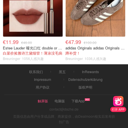
€11.99
€47.99
€46.00
€100.00
Estee Lauder 哑光口红 double or nothing色号
adidas Originals adidas Originals TOKYO 复古休闲鞋 深棕色
白菜价捡雅诗兰黛细管！薄涂没毛病
蹲补货！
Breuninger
1056人感兴趣
Breuninger
1036人感兴趣
联系我们
黑五
InRewards
Impressum
Datenschutzerklärung
用户协议
版权声明
触屏版
电脑版
下载App
contact@dazhe.de
打开 APP
页面信息由用户分享或品牌、商家提供，由Dealmoon核实后发布折
扣广告