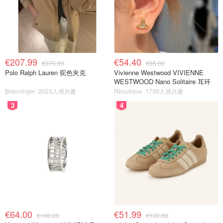
€207.99
€54.40
€375.00
€85.00
Polo Ralph Lauren 驼色夹克
Vivienne Westwood VIVIENNE
WESTWOOD Nano Solitaire 耳环
Breuninger
2023人感兴趣
Rboutique
1739人感兴趣
3
4
€64.00
€51.99
€100.00
€130.00