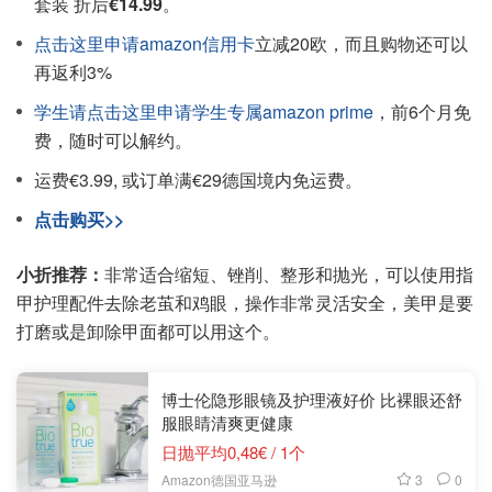
套装 折后
€14.99
。
点击这里申请amazon信用卡
立减20欧，而且购物还可以
再返利3%
学生请点击这里申请学生专属amazon prime
，前6个月免
费，随时可以解约。
运费€3.99, 或订单满€29德国境内免运费。
点击购买>>
小折推荐：
非常适合缩短、锉削、整形和抛光，可以使用指
甲护理配件去除老茧和鸡眼，操作非常灵活安全，美甲是要
打磨或是卸除甲面都可以用这个。
博士伦隐形眼镜及护理液好价 比裸眼还舒
服眼睛清爽更健康
日抛平均0,48€ / 1个
3
0
Amazon德国亚马逊