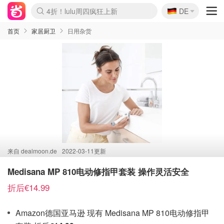
🇩🇪
4折！lulu周四疯狂上新
DE
Boticinal 夏促开抢！
还没结束！&OtherStories大促
Joybuy变相75折 随时失效
速领！Stanley独家85折
疑似霸哥！Camper额外叠85折
Zalando 奥莱闪促！每日更新
Moncler反季囤！5折起+叠9折
Coach Brooklyn仅€192
首页
家居厨卫
日用杂货
来自
dealmoon.de
2022-03-11更新
Medisana MP 810电动修指甲套装 操作灵活安全
折后€14.99
Amazon德国亚马逊 现有 Medisana MP 810电动修指甲