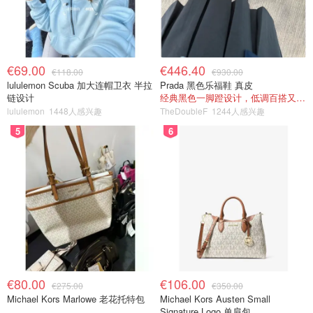
€69.00
€446.40
€118.00
€930.00
lululemon Scuba 加大连帽卫衣 半拉
Prada 黑色乐福鞋 真皮
链设计
经典黑色一脚蹬设计，低调百搭又高级
lululemon
1448人感兴趣
TheDoubleF
1244人感兴趣
5
6
€80.00
€106.00
€275.00
€350.00
Michael Kors Marlowe 老花托特包
Michael Kors Austen Small
Signature Logo 单肩包