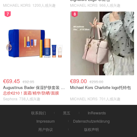
MICHAEL KORS
1200人感兴趣
MICHAEL KORS
966人感兴趣
7
8
€69.45
€89.00
€92.95
€295.00
Augustinus Bader 保湿护肤套装 TFC8®
Michael Kors Charlotte logo托特包
总价€210！面霜/精华/防晒/面膜
Sephora
738人感兴趣
MICHAEL KORS
701人感兴趣
联系我们
黑五
InRewards
Impressum
Datenschutzerklärung
用户协议
版权声明