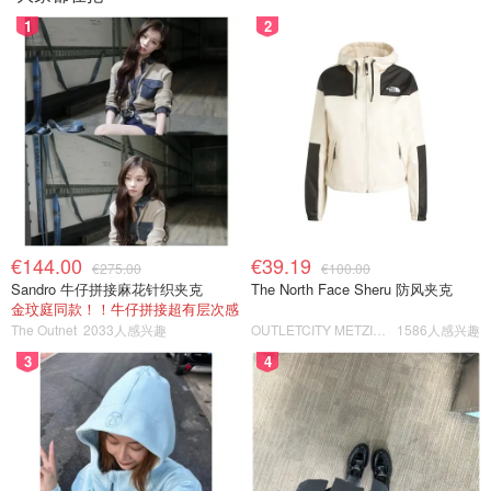
1
2
€144.00
€39.19
€275.00
€100.00
Sandro 牛仔拼接麻花针织夹克
The North Face Sheru 防风夹克
金玟庭同款！！牛仔拼接超有层次感
The Outnet
2033人感兴趣
OUTLETCITY METZINGEN
1586人感兴趣
3
4