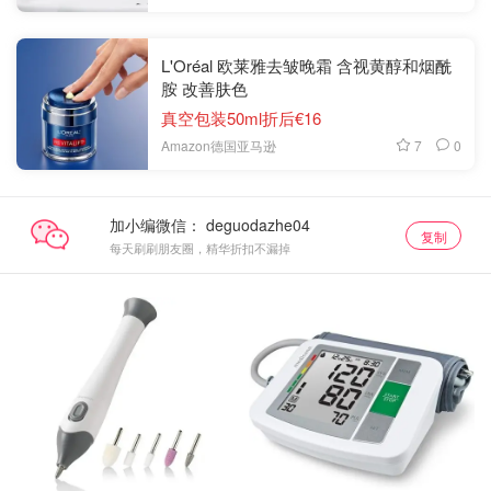
L'Oréal 欧莱雅去皱晚霜 含视黄醇和烟酰
胺 改善肤色
真空包装50ml折后€16
7
0
Amazon德国亚马逊
加小编微信：
复制
每天刷刷朋友圈，精华折扣不漏掉