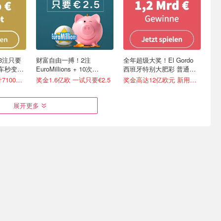
 3注只要
财富自由一搏！2注
全年超级大奖！El Gordo
单车秒变摩
EuroMillions + 10次
西班牙特别大肥彩 普通彩
PiggyBank 刮刮乐
票140倍中奖率
周五开奖 奖金累计7100万欧
奖金1.6亿欧 一试只要€2.5
奖金高达12亿欧元 新用户仅€1试试
展开更多
奖金高达累计
今晚开奖！3注Lotto 49选
EUROJACKPOT 3注只要
务自由在此
6+2注EuroJackpot+20次幸
€2 没有手续费 单车秒变摩
运刮刮乐
托
€0.99
只要€2.5 奖金累计1.19亿欧
周五开奖 奖金累计7100万欧