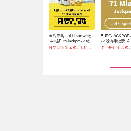
今晚开奖！3注Lotto 49选
EUROJACKPOT
6+2注EuroJackpot+20次幸
€2 没有手续费 
运刮刮乐
托
只要€2.5 奖金累计1.19亿欧
Lotto 6aus49 奖金累计600
EuroJackpot 
万欧元 无需身份验证 快试
1000万欧元 财
试运气
一搏
周三/六开奖 6次机会仅€1
今晚开奖 3次机会仅