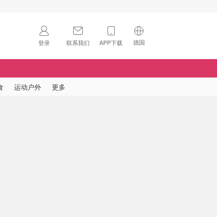
德国
登录
联系我们
APP下载
🇺🇸
美国
🇨🇳
中国
食
运动户外
更多
🇨🇦
加拿大
扫码下载 App
🇬🇧
英国
Download on the
App Store
🇩🇪
德国
Download the
Android App
🇫🇷
法国
🇮🇹
意大利
🇦🇺
澳洲