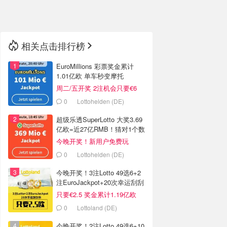
🇳🇿
新西兰
相关点击排行榜
EuroMillions 彩票奖金累计
1.01亿欧 单车秒变摩托
周二/五开奖 2注机会只要€6
0
Lottohelden (DE)
超级乐透SuperLotto 大奖3.69
亿欧=近27亿RMB！猜对1个数
字就中奖
今晚开奖！新用户免费玩
0
Lottohelden (DE)
今晚开奖！3注Lotto 49选6+2
注EuroJackpot+20次幸运刮刮
乐
只要€2.5 奖金累计1.19亿欧
0
Lottoland (DE)
今晚开奖！2注Lotto 49选6+10