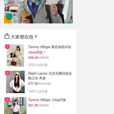
大家都在抢
Tommy Hilfiger 黄色条纹衬衫
Jisoo同款！
€39.20
€99.90
2022人感兴趣
Ralph Lauren 法式毛圈拉链连
帽卫衣 男童
€77.00
€110.00
1600人感兴趣
Tommy Hilfiger 小logoT恤
€21.60
€39.90