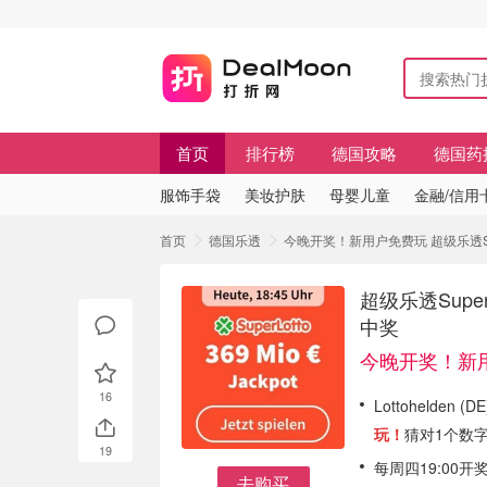
首页
排行榜
德国攻略
德国药
服饰手袋
美妆护肤
母婴儿童
金融/信用
首页
德国乐透
今晚开奖！新用户免费玩 超级乐透Sup
超级乐透Supe
中奖
今晚开奖！新
16
Lottohelden (
玩！
猜对1个数
19
每周四19:00
去购买