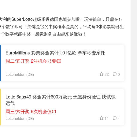
大利的SuperLotto超级乐透德国也能参加啦！玩法简单，只需在1-
选6个数字即可！关键是它的中奖概率是真的，平均每3张彩票就诞生
1个数字就能中奖！感觉财务自由越来越近啦！
EuroMillions 彩票奖金累计1.01亿欧 单车秒变摩托
周二/五开奖 2注机会只要€6
23
0
Lottohelden (DE)
Lotto 6aus49 奖金累计600万欧元 无需身份验证 快试试
运气
周三/六开奖 6次机会仅€1
11
4
Lottohelden (DE)