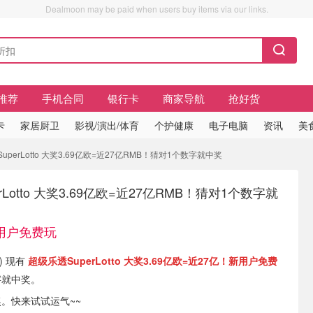
Dealmoon may be paid when users buy items via our links.
推荐
手机合同
银行卡
商家导航
抢好货
卡
家居厨卫
影视/演出/体育
个护健康
电子电脑
资讯
美
erLotto 大奖3.69亿欧=近27亿RMB！猜对1个数字就中奖
rLotto 大奖3.69亿欧=近27亿RMB！猜对1个数字就
用户免费玩
DE) 现有
超级乐透SuperLotto 大奖3.69亿欧=近27亿！新用户免费
字就中奖。
开奖。快来试试运气~~