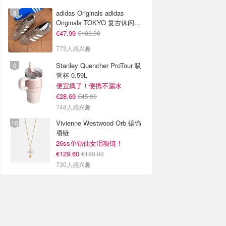
adidas Originals adidas
Originals TOKYO 复古休闲鞋
深棕色
€47.99
€100.00
773人感兴趣
Stanley Quencher ProTour 吸
管杯 0.59L
便宜疯了！便携不漏水
€28.69
€45.00
748人感兴趣
Vivienne Westwood Orb 镶饰
项链
26ss单钻仙女泪项链！
€129.60
€180.00
730人感兴趣