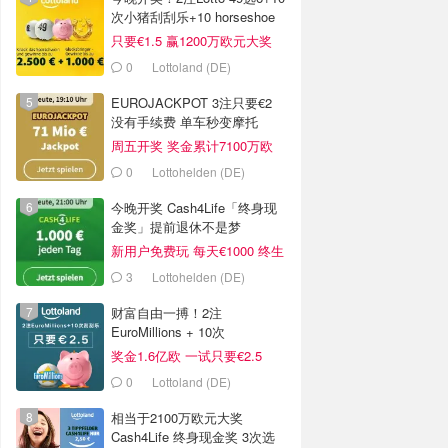
次小猪刮刮乐+10 horseshoe
只要€1.5 赢1200万欧元大奖
0
Lottoland (DE)
EUROJACKPOT 3注只要€2
没有手续费 单车秒变摩托
周五开奖 奖金累计7100万欧
0
Lottohelden (DE)
今晚开奖 Cash4Life「终身现
金奖」提前退休不是梦
新用户免费玩 每天€1000 终生
领取
3
Lottohelden (DE)
财富自由一搏！2注
EuroMillions + 10次
PiggyBank 刮刮乐
奖金1.6亿欧 一试只要€2.5
0
Lottoland (DE)
相当于2100万欧元大奖
Cash4Life 终身现金奖 3次选