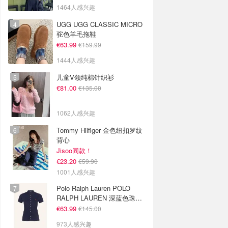
1464人感兴趣
UGG UGG CLASSIC MICRO
驼色羊毛拖鞋
€63.99
€159.99
1444人感兴趣
儿童V领纯棉针织衫
€81.00
€135.00
1062人感兴趣
Tommy Hilfiger 金色纽扣罗纹
背心
Jisoo同款！
€23.20
€59.90
1001人感兴趣
Polo Ralph Lauren POLO
RALPH LAUREN 深蓝色珠地
布 Polo衫
€63.99
€145.00
973人感兴趣