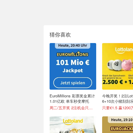
猜你喜欢
EuroMillions 彩票奖金累计
今晚开奖！2注Lott
1.01亿欧 单车秒变摩托
6+10次小猪刮刮乐
horseshoe
周二/五开奖 2注机会只要€6