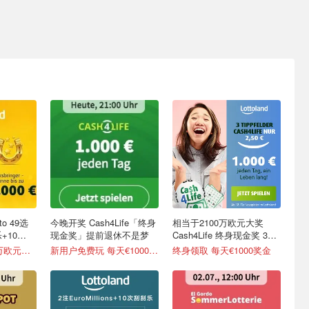
o 49选
今晚开奖 Cash4Life「终身
相当于2100万欧元大奖
+10
现金奖」提前退休不是梦
Cash4Life 终身现金奖 3次
选号仅€2.5
只要€1.5 赢1200万欧元大奖
新用户免费玩 每天€1000 终生领取
终身领取 每天€1000奖金