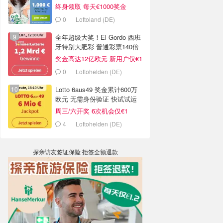
号仅€2.5
终身领取 每天€1000奖金
0
Lottoland (DE)
全年超级大奖！El Gordo 西班
牙特别大肥彩 普通彩票140倍
中奖率
奖金高达12亿欧元 新用户仅€1
试试
0
Lottohelden (DE)
Lotto 6aus49 奖金累计600万
欧元 无需身份验证 快试试运
气
周三/六开奖 6次机会仅€1
4
Lottohelden (DE)
探亲访友签证保险 拒签全额退款