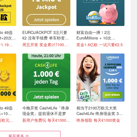
o 49选
EUROJACKPOT 3注只要
财富自由一搏！2注
ot+20次幸
€2 没有手续费 单车秒变摩
EuroMillions + 10次
托
PiggyBank 刮刮乐
只要€2.5 奖金累计1.19亿欧
周五开奖 奖金累计7100万欧
奖金1.6亿欧 一试只要€2.5
o 49选
今晚开奖 Cash4Life「终身
相当于2100万欧元大奖
+10
现金奖」提前退休不是梦
Cash4Life 终身现金奖 3次
选号仅€2.5
只要€1.5 赢1200万欧元大奖
新用户免费玩 每天€1000 终生领取
终身领取 每天€1000奖金
展开更多