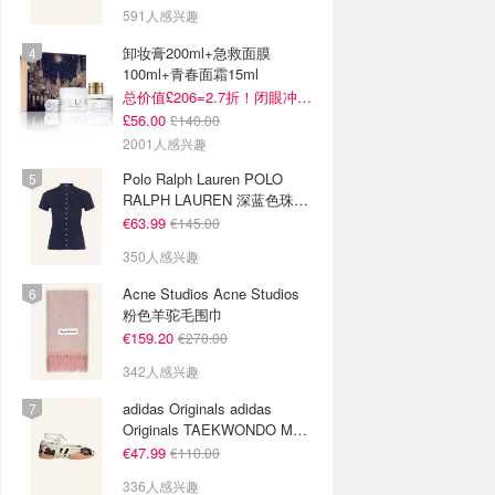
591人感兴趣
卸妆膏200ml+急救面膜
100ml+青春面霜15ml
总价值£206=2.7折！闭眼冲这套！
£56.00
£140.00
2001人感兴趣
Polo Ralph Lauren POLO
RALPH LAUREN 深蓝色珠地
布 Polo衫
€63.99
€145.00
350人感兴趣
Acne Studios Acne Studios
粉色羊驼毛围巾
€159.20
€270.00
342人感兴趣
adidas Originals adidas
Originals TAEKWONDO MEI
芭蕾鞋 棕色米色
€47.99
€110.00
336人感兴趣