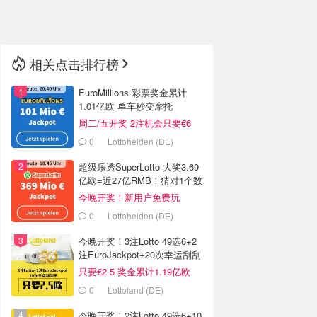
🇳🇿
新西兰
相关点击排行榜
EuroMillions 彩票奖金累计
1.01亿欧 单车秒变摩托
周二/五开奖 2注机会只要€6
0
Lottohelden (DE)
超级乐透SuperLotto 大奖3.69
亿欧=近27亿RMB！猜对1个数
字就中奖
今晚开奖！新用户免费玩
0
Lottohelden (DE)
今晚开奖！3注Lotto 49选6+2
注EuroJackpot+20次幸运刮刮
乐
只要€2.5 奖金累计1.19亿欧
0
Lottoland (DE)
今晚开奖！2注Lotto 49选6+10