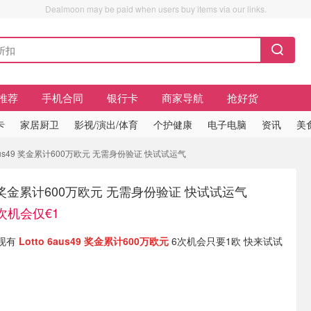
Dealmoon may be paid when users buy items via our links.
推荐
手机合同
银行卡
商家导航
抢好货
卡
家居厨卫
影视/演出/体育
个护健康
电子电脑
资讯
美
 6aus49 奖金累计600万欧元 无需身份验证 快试试运气
us49 奖金累计600万欧元 无需身份验证 快试试运气
次机会仅€1
) 现有
Lotto 6aus49 奖金累计600万欧元
6次机会只要1欧 快来试试