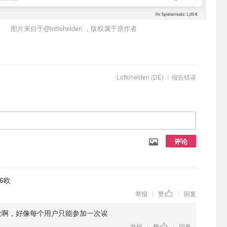
图片来自于@lottohelden ，版权属于原作者
Lottohelden (DE)
报告错误
评论
6欧
举报
赞
回复
|
|
欧啊，好像每个用户只能参加一次诶
举报
赞
回复
|
|