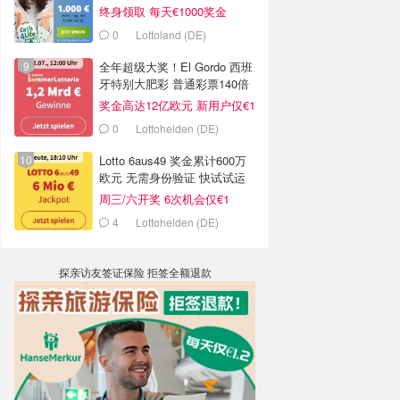
号仅€2.5
终身领取 每天€1000奖金
0
Lottoland (DE)
全年超级大奖！El Gordo 西班
牙特别大肥彩 普通彩票140倍
中奖率
奖金高达12亿欧元 新用户仅€1
试试
0
Lottohelden (DE)
Lotto 6aus49 奖金累计600万
欧元 无需身份验证 快试试运
气
周三/六开奖 6次机会仅€1
4
Lottohelden (DE)
探亲访友签证保险 拒签全额退款