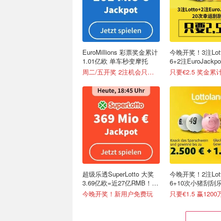
EuroMillions 彩票奖金累计
今晚开奖！3注Lott
1.01亿欧 单车秒变摩托
6+2注EuroJackp
运刮刮乐
周二/五开奖 2注机会只要€6
超级乐透SuperLotto 大奖
今晚开奖！2注Lott
3.69亿欧=近27亿RMB！猜
6+10次小猪刮刮乐
对1个数字就中奖
horseshoe
今晚开奖！新用户免费玩