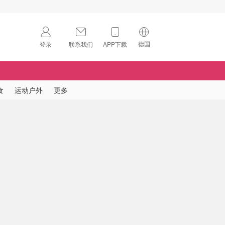
德国
登录
联系我们
APP下载
🇺🇸
美国
🇨🇳
中国
食
运动户外
更多
🇨🇦
加拿大
扫码下载 App
🇬🇧
英国
Download on the
App Store
🇩🇪
德国
Download the
Android App
🇫🇷
法国
🇮🇹
意大利
🇦🇺
澳洲