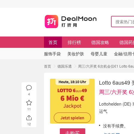
首页
排行榜
德国攻略
德国药
服饰手袋
美妆护肤
母婴儿童
金融/信用
首页
德国乐透
周三/六开奖 6次机会仅€1 Lotto
Lotto 6a
周三/六开奖 6
4
Lottohelden (DE
11
运气
12
没有手续费。
去购买