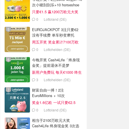
次小猪刮刮乐+10 horseshoe
只要€1.5 赢1200万欧元大奖
0
Lottoland (DE)
EUROJACKPOT 3注只要€2
没有手续费 单车秒变摩托
周五开奖 奖金累计7100万欧
0
Lottohelden (DE)
今晚开奖 Cash4Life「终身现
金奖」提前退休不是梦
新用户免费玩 每天€1000 终生
领取
3
Lottohelden (DE)
财富自由一搏！2注
EuroMillions + 10次
PiggyBank 刮刮乐
奖金1.6亿欧 一试只要€2.5
0
Lottoland (DE)
相当于2100万欧元大奖
Cash4Life 终身现金奖 3次选