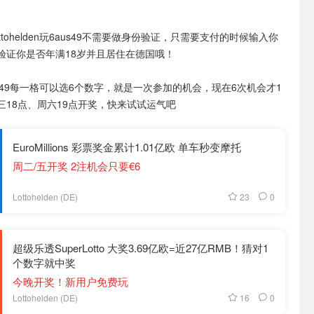
ttohelden玩6aus49不需要做身份验证，只需要支付的时候输入你
验证你是否年满18岁并且居住在德国哦！
s49每一格可以选6个数字，就是一次参加的机会，现在6次机会才1
三18点、周六19点开奖，快来试试运气吧
EuroMillions 彩票奖金累计1.01亿欧 单车秒变摩托
周二/五开奖 2注机会只要€6
23
0
Lottohelden (DE)
超级乐透SuperLotto 大奖3.69亿欧=近27亿RMB！猜对1
个数字就中奖
今晚开奖！新用户免费玩
16
0
Lottohelden (DE)