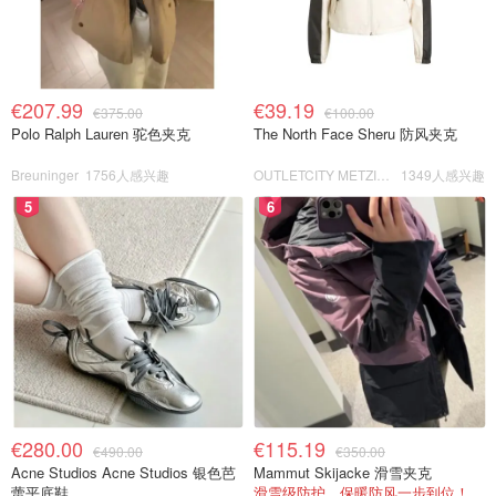
€207.99
€39.19
€375.00
€100.00
Polo Ralph Lauren 驼色夹克
The North Face Sheru 防风夹克
Breuninger
1756人感兴趣
OUTLETCITY METZINGEN
1349人感兴趣
5
6
€280.00
€115.19
€490.00
€350.00
Acne Studios Acne Studios 银色芭
Mammut Skijacke 滑雪夹克
蕾平底鞋
滑雪级防护，保暖防风一步到位！仅剩s！