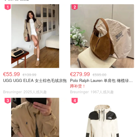
1
2
€55.99
€279.99
€139.99
€595.00
UGG UGG ELEA 女士棕色毛绒凉拖
Polo Ralph Lauren 单肩包 橄榄绿金色
蹲补货！
Breuninger
2025人感兴趣
Breuninger
1967人感兴趣
3
4