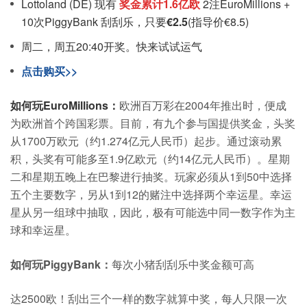
Lottoland (DE) 现有
奖金累计1.6亿欧
2注EuroMillions +
10次PiggyBank 刮刮乐，只要
€2.5
(指导价€8.5)
周二，周五20:40开奖。快来试试运气
点击购买>>
如何玩EuroMillions：
欧洲百万彩在2004年推出时，便成
为欧洲首个跨国彩票。目前，有九个参与国提供奖金，头奖
从1700万欧元（约1.274亿元人民币）起步。通过滚动累
积，头奖有可能多至1.9亿欧元（约14亿元人民币）。星期
二和星期五晚上在巴黎进行抽奖。玩家必须从1到50中选择
五个主要数字，另从1到12的赌注中选择两个幸运星。幸运
星从另一组球中抽取，因此，极有可能选中同一数字作为主
球和幸运星。
如何玩PiggyBank：
每次小猪刮刮乐中奖金额可高
达2500欧！刮出三个一样的数字就算中奖，每人只限一次