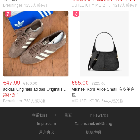
Breuninger
1236人感兴趣
OUTLETCITY METZINGEN
1217人感兴趣
7
8
€47.99
€85.00
€100.00
€225.00
adidas Originals adidas Originals TOKYO 复古休闲鞋 深棕色
Michael Kors Alice Small 麂皮单肩
蹲补货！
包
Breuninger
753人感兴趣
MICHAEL KORS
644人感兴趣
联系我们
黑五
InRewards
Impressum
Datenschutzerklärung
用户协议
版权声明