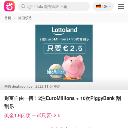
🇩🇪
4折！lulu周四疯狂上新
DE
Boticinal 夏促开抢！
还没结束！&OtherStories大促
Joybuy变相75折 随时失效
速领！Stanley独家85折
疑似霸哥！Camper额外叠85折
Zalando 奥莱闪促！每日更新
Moncler反季囤！5折起+叠9折
Coach Brooklyn仅€192
首页
德国乐透
来自
dealmoon.de
2022-11-04更新
财富自由一搏！2注EuroMillions + 10次PiggyBank 刮
刮乐
奖金1.6亿欧 一试只要€2.5