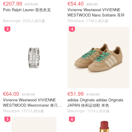
€207.99
€54.40
€375.00
€85.00
Polo Ralph Lauren 驼色夹克
Vivienne Westwood VIVIENNE
WESTWOOD Nano Solitaire 耳环
Breuninger
2023人感兴趣
Rboutique
1739人感兴趣
3
4
€64.00
€51.99
€100.00
€130.00
Vivienne Westwood VIVIENNE
adidas Originals adidas Originals
WESTWOOD Westminster 单只耳
JAPAN 休闲运动鞋 米色
环
Rboutique
1373人感兴趣
Breuninger
1214人感兴趣
5
6