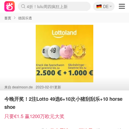
🇩🇪
4折！lulu周四疯狂上新
DE
Boticinal 夏促开抢！
还没结束！&OtherStories大促
Joybuy变相75折 随时失效
速领！Stanley独家85折
疑似霸哥！Camper额外叠85折
Zalando 奥莱闪促！每日更新
Moncler反季囤！5折起+叠9折
Coach Brooklyn仅€192
首页
德国乐透
来自
dealmoon.de
2023-02-01更新
今晚开奖！2注Lotto 49选6+10次小猪刮刮乐+10 horse
shoe
只要€1.5 赢1200万欧元大奖