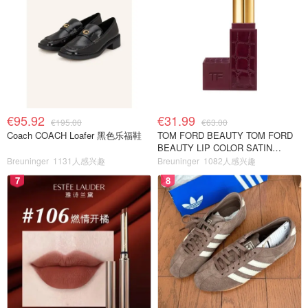
€95.92
€31.99
€195.00
€63.00
Coach COACH Loafer 黑色乐福鞋
TOM FORD BEAUTY TOM FORD
BEAUTY LIP COLOR SATIN
MATTE 裸玫瑰口红
Breuninger
1131人感兴趣
Breuninger
1082人感兴趣
7
8