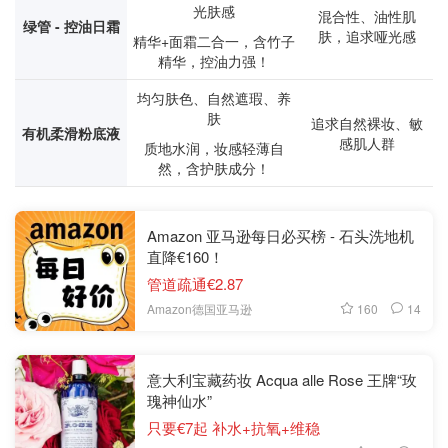
光肤感
混合性、油性肌
绿管 - 控油日霜
肤，追求哑光感
精华+面霜二合一，含竹子
精华，控油力强！
均匀肤色、自然遮瑕、养
肤
追求自然裸妆、敏
有机柔滑粉底液
感肌人群
质地水润，妆感轻薄自
然，含护肤成分！
Amazon 亚马逊每日必买榜 - 石头洗地机
直降€160！
管道疏通€2.87
160
14
Amazon德国亚马逊
意大利宝藏药妆 Acqua alle Rose 王牌“玫
瑰神仙水”
只要€7起 补水+抗氧+维稳