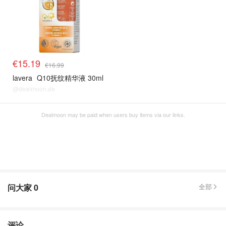
€15.19
€16.99
lavera
Q10抚纹精华液 30ml
@dealmoon.de
Dealmoon may be paid when users buy items via our links.
问大家
0
全部
评论