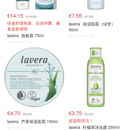
€14.15
€7.55
€14.89
€7.95
快速舒缓刺激、抗炎抑菌、修
lavera
保湿面霜（绿管）
复皮肤屏障
50ml
lavera
急救霜 75ml
@dealmoon.de
@dealmoon.de
€4.70
€3.75
€5.49
€3.95
超温和清洁！
lavera
芦荟保湿面霜 150ml
lavera
柠檬草沐浴露 250ml
@dealmoon.de