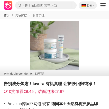
🇩🇪
4折！lulu周四疯狂上新
DE
Boticinal 夏促开抢！
还没结束！&OtherStories大促
Joybuy变相75折 随时失效
速领！Stanley独家85折
疑似霸哥！Camper额外叠85折
Zalando 奥莱闪促！每日更新
Moncler反季囤！5折起+叠9折
Coach Brooklyn仅€192
首页
美妆护肤
身体护理
来自
dealmoon.de
01-13更新
告别成分焦虑！lavera 有机真理 让护肤回归纯净！
Q10抗皱霜€9.45，洁面泡沫€7.87
Amazon德国亚马逊 现有
德国本土天然有机护肤品牌