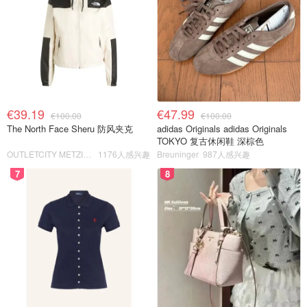
€39.19
€47.99
€100.00
€100.00
The North Face Sheru 防风夹克
adidas Originals adidas Originals
TOKYO 复古休闲鞋 深棕色
OUTLETCITY METZINGEN
1176人感兴趣
Breuninger
987人感兴趣
7
8