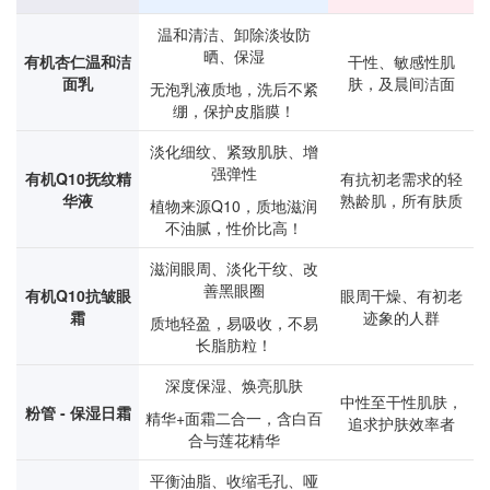
温和清洁、卸除淡妆防
晒、保湿
有机杏仁温和洁
干性、敏感性肌
面乳
肤，及晨间洁面
无泡乳液质地，洗后不紧
绷，保护皮脂膜！
淡化细纹、紧致肌肤、增
强弹性
有机Q10抚纹精
有抗初老需求的轻
华液
熟龄肌，所有肤质
植物来源Q10，质地滋润
不油腻，性价比高！
滋润眼周、淡化干纹、改
善黑眼圈
有机Q10抗皱眼
眼周干燥、有初老
霜
迹象的人群
质地轻盈，易吸收，不易
长脂肪粒！
深度保湿、焕亮肌肤
中性至干性肌肤，
粉管 - 保湿日霜
精华+面霜二合一，含白百
追求护肤效率者
合与莲花精华
平衡油脂、收缩毛孔、哑