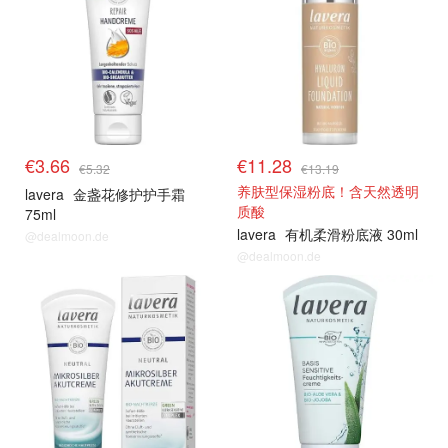
€3.66
€11.28
€5.32
€13.19
养肤型保湿粉底！含天然透明
lavera
金盏花修护护手霜
质酸
75ml
lavera
有机柔滑粉底液 30ml
@dealmoon.de
@dealmoon.de