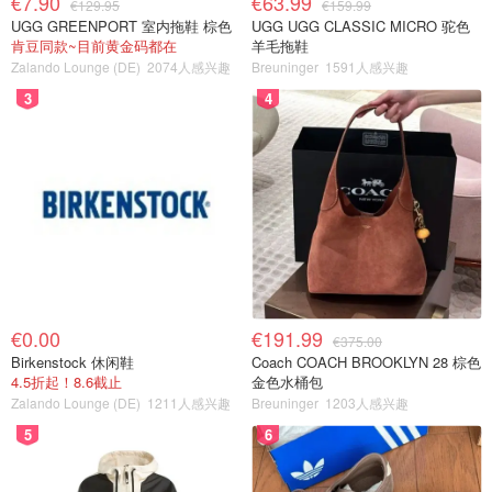
€7.90
€63.99
€129.95
€159.99
UGG GREENPORT 室内拖鞋 棕色
UGG UGG CLASSIC MICRO 驼色
肯豆同款~目前黄金码都在
羊毛拖鞋
Zalando Lounge (DE)
2074人感兴趣
Breuninger
1591人感兴趣
3
4
€0.00
€191.99
€375.00
Birkenstock 休闲鞋
Coach COACH BROOKLYN 28 棕色
4.5折起！8.6截止
金色水桶包
Zalando Lounge (DE)
1211人感兴趣
Breuninger
1203人感兴趣
5
6