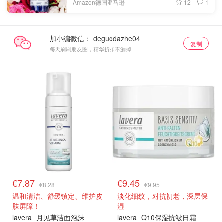
12
1
Amazon德国亚马逊
加小编微信：
复制
每天刷刷朋友圈，精华折扣不漏掉
€7.87
€9.45
€8.28
€9.95
温和清洁、舒缓镇定、维护皮
淡化细纹，对抗初老，深层保
肤屏障！
湿
lavera
月见草洁面泡沫
lavera
Q10保湿抗皱日霜