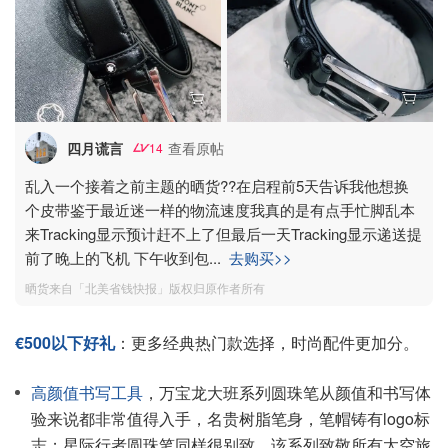
四月谎言
查看原帖
14
乱入一个接着之前主题的晒货??在启程前5天告诉我他想换
个皮带鉴于最近迷一样的物流速度我真的是有点手忙脚乱本
来Tracking显示预计赶不上了但最后一天Tracking显示递送提
前了晚上的飞机 下午收到包
...
去购买>>
晒货来自「北美省钱快报」版权归原作者所有
€500以下好礼
：更多经典热门款选择，时尚配件更加分。
高颜值书写工具
，万宝龙大班系列圆珠笔从颜值和书写体
验来说都非常值得入手，名贵树脂笔身，笔帽铸有logo标
志；星际行者圆珠笔同样很别致，该系列致敬所有太空旅