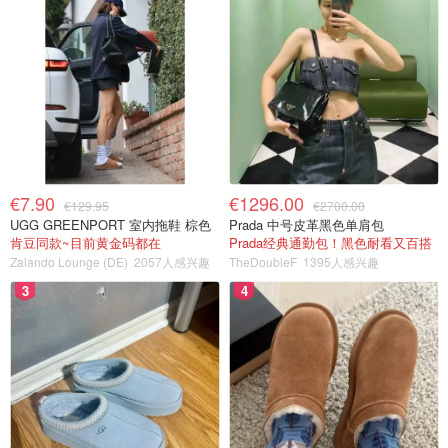
€7.90
€1296.00
€129.95
€2700.00
UGG GREENPORT 室内拖鞋 棕色
Prada 中号皮革黑色单肩包
肯豆同款~目前黄金码都在
Prada经典通勤包！黑色耐看又百搭
Zalando Lounge (DE)
2057人感兴趣
TheDoubleF
1395人感兴趣
3
4