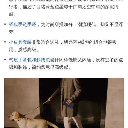
行者，描述了目睹蔚蓝色星球于广阔太空中时的深沉情
感。
经典手链手环
，为时尚穿搭加分，潮流现代，却又不显浮
夸。
小皮具套装
非常适合送礼，钥匙环+钱包的组合也很实
用，质感高级。
气质手拿包和斜挎包
设计同样低调又内涵，没有过多的点
缀和装饰，简约风尽显高级感。