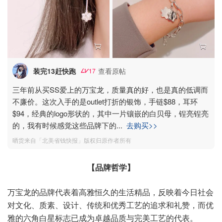
装完13赶快跑
查看原帖
17
三年前从买SS爱上的万宝龙，质量真的好，也是真的低调而
不廉价。这次入手的是outlet打折的银饰，手链$88，耳环
$94，经典的logo形状的，其中一片镶嵌的白贝母，锃亮锃亮
的，我有时候感觉这些品牌下的
...
去购买>>
晒货来自「北美省钱快报」版权归原作者所有
【品牌哲学】
万宝龙的品牌代表着高雅恒久的生活精品，反映着今日社会
对文化、质素、设计、传统和优秀工艺的追求和礼赞，而优
雅的六角白星标志已成为卓越品质与完美工艺的代表。