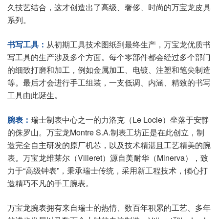
久技艺结合，这才创造出了高级、奢侈、时尚的万宝龙皮具
系列。
书写工具：
从初期工具技术图纸到最终生产，万宝龙优质书
写工具的生产涉及多个方面。每个零部件都会经过多个部门
的细致打磨和加工，例如金属加工、电镀、注塑和笔尖制造
等。最后才会进行手工组装，一支低调、内涵、精致的书写
工具由此诞生。
腕表：
瑞士制表中心之一的力洛克（Le Locle）坐落于安静
的侏罗山。万宝龙Montre S.A.制表工坊正是在此创立，制
造完全自主研发的原厂机芯，以及技术精湛且工艺精美的腕
表。万宝龙维莱尔（Villeret）源自美耐华（Minerva），致
力于“高级钟表”，秉承瑞士传统，采用新工程技术，倾心打
造精巧不凡的手工腕表。
万宝龙腕表拥有来自瑞士的热情、数百年积累的工艺、多年