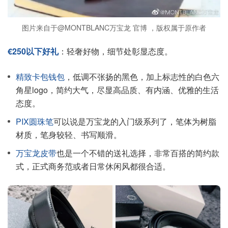
图片来自于@MONTBLANC万宝龙 官博 ，版权属于原作者
€250以下好礼
：轻奢好物，细节处彰显态度。
精致卡包钱包
，低调不张扬的黑色，加上标志性的白色六
角星logo，简约大气，尽显高品质、有内涵、优雅的生活
态度。
PIX圆珠笔
可以说是万宝龙的入门级系列了，笔体为树脂
材质，笔身较轻、书写顺滑。
万宝龙皮带
也是一个不错的送礼选择，非常百搭的简约款
式，正式商务范或者日常休闲风都很合适。