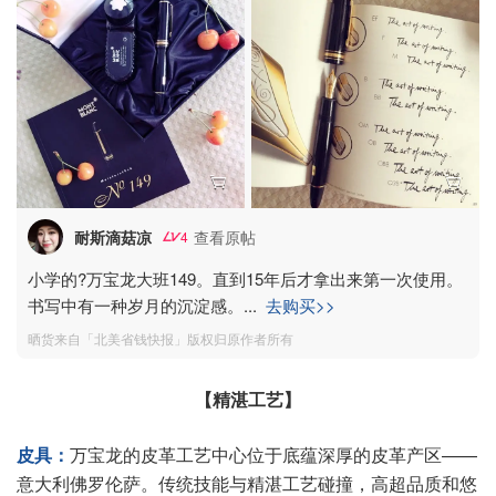
耐斯滴菇凉
查看原帖
4
小学的?万宝龙大班149。直到15年后才拿出来第一次使用。
书写中有一种岁月的沉淀感。
...
去购买>>
晒货来自「北美省钱快报」版权归原作者所有
【精湛工艺】
皮具：
万宝龙的皮革工艺中心位于底蕴深厚的皮革产区——
意大利佛罗伦萨。传统技能与精湛工艺碰撞，高超品质和悠