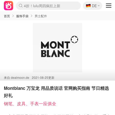
🇩🇪
4折！lulu周四疯狂上新
DE
Boticinal 夏促开抢！
还没结束！&OtherStories大促
Joybuy变相75折 随时失效
速领！Stanley独家85折
疑似霸哥！Camper额外叠85折
Zalando 奥莱闪促！每日更新
Moncler反季囤！5折起+叠9折
Coach Brooklyn仅€192
首页
服饰手袋
男士配件
来自
dealmoon.de
2021-08-25更新
Montblanc 万宝龙 用品质说话 官网购买指南 节日精选
好礼
钢笔、皮具、手表一应俱全