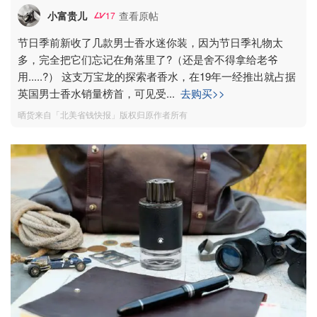
小富贵儿
查看原帖
17
节日季前新收了几款男士香水迷你装，因为节日季礼物太
多，完全把它们忘记在角落里了?（还是舍不得拿给老爷
用.....?） 这支万宝龙的探索者香水，在19年一经推出就占据
英国男士香水销量榜首，可见受
...
去购买>>
晒货来自「北美省钱快报」版权归原作者所有