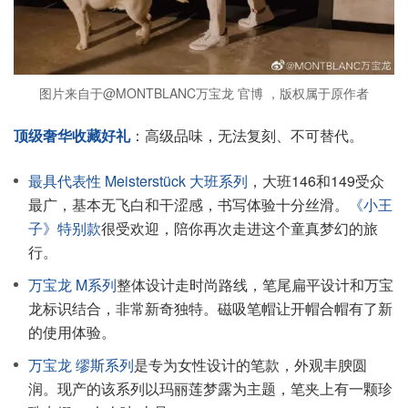
图片来自于@MONTBLANC万宝龙 官博 ，版权属于原作者
顶级奢华收藏好礼
：高级品味，无法复刻、不可替代。
最具代表性 Meisterstück 大班系列
，大班146和149受众
最广，基本无飞白和干涩感，书写体验十分丝滑。
《小王
子》特别款
很受欢迎，陪你再次走进这个童真梦幻的旅
行。
万宝龙 M系列
整体设计走时尚路线，笔尾扁平设计和万宝
龙标识结合，非常新奇独特。磁吸笔帽让开帽合帽有了新
的使用体验。
万宝龙 缪斯系列
是专为女性设计的笔款，外观丰腴圆
润。现产的该系列以玛丽莲梦露为主题，笔夹上有一颗珍