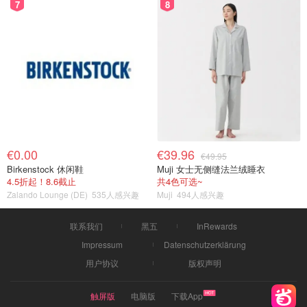
7
8
€0.00
€39.96
€49.95
Birkenstock 休闲鞋
Muji 女士无侧缝法兰绒睡衣
4.5折起！8.6截止
共4色可选~
Zalando Lounge (DE)
535人感兴趣
Muji
494人感兴趣
联系我们
黑五
InRewards
Impressum
Datenschutzerklärung
用户协议
版权声明
触屏版
电脑版
下载App